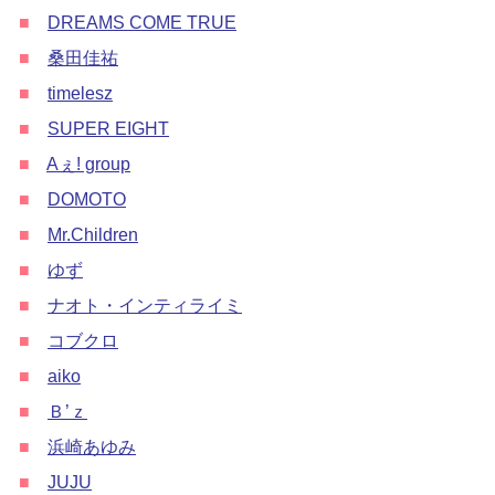
■
DREAMS COME TRUE
■
桑田佳祐
■
timelesz
■
SUPER EIGHT
■
Aぇ! group
■
DOMOTO
■
Mr.Children
■
ゆず
■
ナオト・インティライミ
■
コブクロ
■
aiko
■
Ｂ’ｚ
■
浜崎あゆみ
■
JUJU