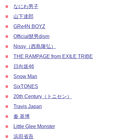
■
なにわ男子
■
山下達郎
■
GRe4N BOYZ
■
Official髭男dism
■
Nissy（西島隆弘）
■
THE RAMPAGE from EXILE TRIBE
■
日向坂46
■
Snow Man
■
SixTONES
■
20th Century（トニセン）
■
Travis Japan
■
秦 基博
■
Little Glee Monster
■
浜田省吾