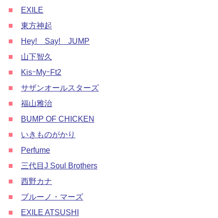
■
EXILE
■
東方神起
■
Hey! Say! JUMP
■
山下智久
■
KisｰMyｰFt2
■
サザンオールスターズ
■
福山雅治
■
BUMP OF CHICKEN
■
いきものがかり
■
Perfume
■
三代目J Soul Brothers
■
西野カナ
■
ブルーノ・マーズ
■
EXILE ATSUSHI