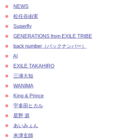
■
NEWS
■
松任谷由実
■
Superfly
■
GENERATIONS from EXILE TRIBE
■
back number（バックナンバー）
■
AI
■
EXILE TAKAHIRO
■
三浦大知
■
WANIMA
■
King & Prince
■
宇多田ヒカル
■
星野 源
■
あいみょん
■
米津玄師