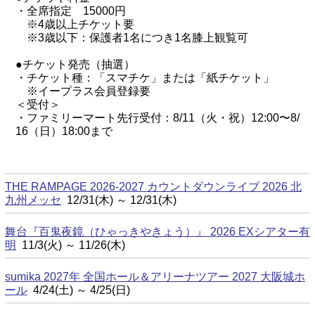
・全席指定 15000円
※4歳以上チケット要
※3歳以下：保護者1名につき1名膝上観覧可
●チケット発売（抽選）
・チケット種：「スマチケ」または「紙チケット」
※イープラス会員登録要
＜受付＞
・ファミリーマート先行受付：8/11（火・祝）12:00〜8/
16（日）18:00まで
THE RAMPAGE 2026-2027 カウントダウンライブ 2026 北
九州メッセ
12/31(木) ～ 12/31(木)
舞台『百鬼夜鏡（ひゃっきやきょう）』 2026 EXシアター有
明
11/3(火) ～ 11/26(木)
sumika 2027年 全国ホール＆アリーナツアー 2027 大阪城ホ
ール
4/24(土) ～ 4/25(日)