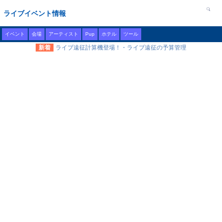
ライブイベント情報
イベント
会場
アーティスト
Pup
ホテル
ツール
新着
ライブ遠征計算機登場！・ライブ遠征の予算管理