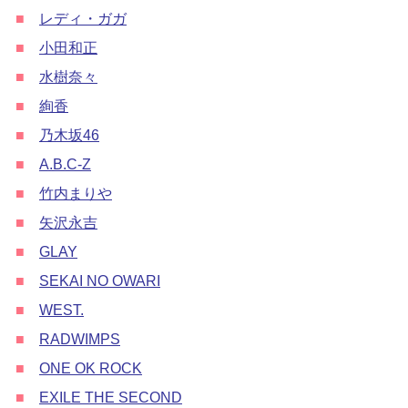
■
レディ・ガガ
■
小田和正
■
水樹奈々
■
絢香
■
乃木坂46
■
A.B.C-Z
■
竹内まりや
■
矢沢永吉
■
GLAY
■
SEKAI NO OWARI
■
WEST.
■
RADWIMPS
■
ONE OK ROCK
■
EXILE THE SECOND