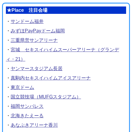
★Place 注目会場
・
サンドーム福井
・
みずほPayPayドーム福岡
・
三重県営サンアリーナ
・
宮城 セキスイハイムスーパーアリーナ（グランデ
ィ・21）
・
ヤンマースタジアム長居
・
真駒内セキスイハイムアイスアリーナ
・
東京ドーム
・
国立競技場（MUFGスタジアム）
・
福岡サンパレス
・
北海きたえーる
・
あなぶきアリーナ香川