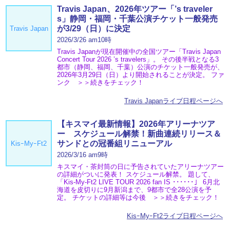
Travis Japan、2026年ツアー「’s traveler
s」静岡・福岡・千葉公演チケット一般発売
が3/29（日）に決定
Travis Japan
2026/3/26 am10時
Travis Japanが現在開催中の全国ツアー「Travis Japan
Concert Tour 2026 ’s travelers」。 その後半戦となる3
都市（静岡、福岡、千葉）公演のチケット一般発売が、
2026年3月29日（日）より開始されることが決定。 ファ
ンク ＞＞続きをチェック！
Travis Japanライブ日程ページへ
【キスマイ最新情報】2026年アリーナツア
ー スケジュール解禁！新曲連続リリース＆
サンドとの冠番組リニューアル
KisｰMyｰFt2
2026/3/16 am9時
キスマイ・茶封筒の日に予告されていたアリーナツアー
の詳細がついに発表！ スケジュール解禁。 題して、
「Kis-My-Ft2 LIVE TOUR 2026 fan IS ･･････」 6月北
海道を皮切りに9月新潟まで、9都市で全28公演を予
定。 チケットの詳細等は今後 ＞＞続きをチェック！
KisｰMyｰFt2ライブ日程ページへ