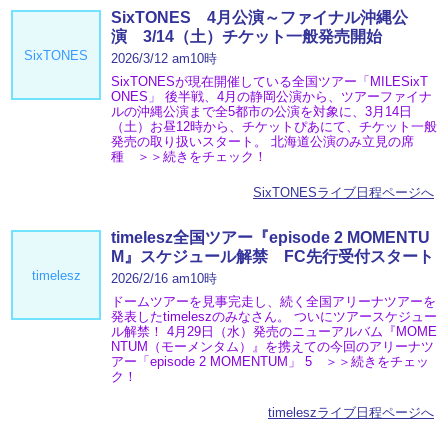
SixTONES 4月公演～ファイナル沖縄公
演 3/14（土）チケット一般発売開始
SixTONES
2026/3/12 am10時
SixTONESが現在開催している全国ツアー「MILESixT
ONES」 後半戦、4月の静岡公演から、ツアーファイナ
ルの沖縄公演まで全5都市の公演を対象に、3月14日
（土）お昼12時から、チケットぴあにて、チケット一般
発売の取り扱いスタート。 北海道公演のみ立見の席
種 ＞＞続きをチェック！
SixTONESライブ日程ページへ
timelesz全国ツアー『episode 2 MOMENTU
M』スケジュール解禁 FC先行受付スタート
timelesz
2026/2/16 am10時
ドームツアーを見事完走し、続く全国アリーナツアーを
発表したtimeleszのみなさん。 ついにツアースケジュー
ル解禁！ 4月29日（水）発売のニューアルバム『MOME
NTUM（モーメンタム）』を携えての今回のアリーナツ
アー「episode 2 MOMENTUM」 5 ＞＞続きをチェッ
ク！
timeleszライブ日程ページへ