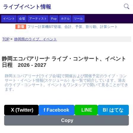
ライブイベント情報
イベント
会場
アーティスト
Pup
ホテル
ツール
新着
フリー計算機8/7登場、合計、予算、割り勘、計算シート
TOP
>
静岡県のライブ、イベント
静岡エコパアリーナ ライブ・コンサート、イベント
日程 2026 - 2027
静岡エコパアリーナ[ライブ会場]で開催および開催予定のライブ・コン
サート・イベント情報(スケジュール）を一覧で紹介しています。過去
のライブ・コンサート。イベントもワンタップで開いて見ることができ
ます。
X (Twitter)
f
Facebook
LINE
B!
はてな
Copy