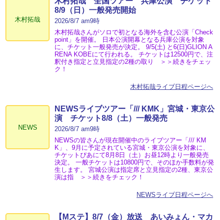
木村拓哉 全国ツアー 兵庫公演 チケット
8/9（日）一般発売開始
木村拓哉
2026/8/7 am9時
木村拓哉さんがソロで初となる海外を含む公演「Check
point」を開催。 日本公演開幕となる兵庫公演を対象
に、チケット一般発売が決定。 9/5(土) と6(日)GLION A
RENA KOBEにて行われる。 チケットは12500円で、注
釈付き指定と立見指定の2種の取り ＞＞続きをチェッ
ク！
木村拓哉ライブ日程ページへ
NEWSライブツアー「/// KMK」宮城・東京公
演 チケット8/8（土）一般発売
NEWS
2026/8/7 am9時
NEWSの皆さんが現在開催中のライブツアー「/// KM
K」、9月に予定されている宮城・東京公演を対象に、
チケットぴあにて8月8日（土）お昼12時より一般発売
決定。 一般チケットは10800円で、そのほか手数料が発
生します。 宮城公演は指定席と立見指定の2種、東京公
演は指 ＞＞続きをチェック！
NEWSライブ日程ページへ
【Mステ】8/7（金）放送 あいみょん・マカ