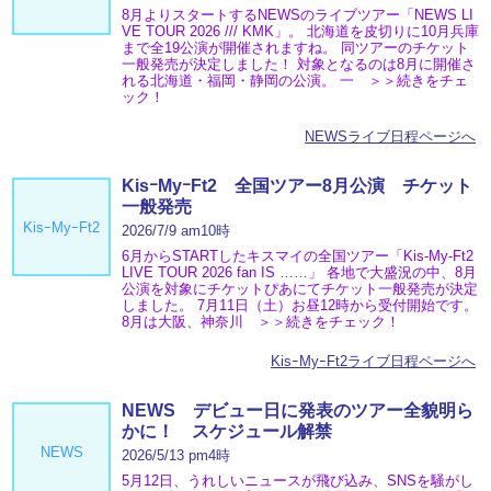
8月よりスタートするNEWSのライブツアー「NEWS LI
VE TOUR 2026 /// KMK」。 北海道を皮切りに10月兵庫
まで全19公演が開催されますね。 同ツアーのチケット
一般発売が決定しました！ 対象となるのは8月に開催さ
れる北海道・福岡・静岡の公演。 一 ＞＞続きをチェ
ック！
NEWSライブ日程ページへ
KisｰMyｰFt2 全国ツアー8月公演 チケット
一般発売
KisｰMyｰFt2
2026/7/9 am10時
6月からSTARTしたキスマイの全国ツアー「Kis-My-Ft2
LIVE TOUR 2026 fan IS ……」 各地で大盛況の中、8月
公演を対象にチケットぴあにてチケット一般発売が決定
しました。 7月11日（土）お昼12時から受付開始です。
8月は大阪、神奈川 ＞＞続きをチェック！
KisｰMyｰFt2ライブ日程ページへ
NEWS デビュー日に発表のツアー全貌明ら
かに！ スケジュール解禁
NEWS
2026/5/13 pm4時
5月12日、うれしいニュースが飛び込み、SNSを騒がし