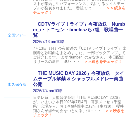
ストが集結し生パフォーマンス、気になるタイムテー
ブルが発表されました。 番組では・・・
＞＞続きを
チェック！
「CDTVライブ！ライブ」今夜放送 Numb
er_i・トニセン・timeleszら7組 歌唱曲一
覧
全国ツアー
2026/7/13 am10時
7月13日（月）今夜放送の「CDTVライブ！ライブ」 出
演者と歌唱曲をまとめました。 一部ピックアップして
ご紹介します。 まずNumber_iのみなさん。 本日配信
リリースの新曲「BU・・・
＞＞続きをチェック！
「THE MUSIC DAY 2026」今夜放送 タイ
ムテーブル解禁 & シャッフルメドレー楽曲
公開
永久保存版
2026/7/4 am10時
日テレ系、大型音楽番組「THE MUSIC DAY 2026」
が、いよいよ本日2026年7月4日、幕張メッセ（千葉
県）会場から、およそ9時間半にわたり生放送！ 櫻井
翔さんが総合司会をつとめる、恒・・・
＞＞続きを
チェック！