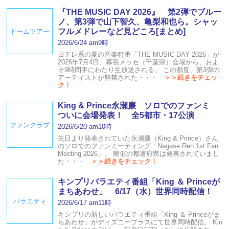
『THE MUSIC DAY 2026』 第2弾でブルー
ノ、第3弾で山下智久、亀梨和也ら。シャッ
フルメドレーなど見どころ[まとめ]
ドームツアー
2026/6/24 am9時
日テレ系の夏の音楽特番「THE MUSIC DAY 2026」が
2026年7月4日、幕張メッセ（千葉県）会場から、およ
そ9時間半にわたり生放送される。 この都度、第3弾の
アーティストが解禁された・・・
＞＞続きをチェッ
ク！
King & Prince永瀬廉 ソロでのファンミ
ついに会場発表！ 全5都市・17公演
ファンクラブ
2026/6/20 am10時
先日より発表されていた永瀬廉（King & Prince）さん
のソロでのファンミーティング「Nagase Ren 1st Fan
Meeting 2026」。 開催の都道府県は発表されていまし
た・・・
＞＞続きをチェック！
キンプリバラエティ番組「King ＆ Princeが
まちあわせ」 6/17（水）世界同時配信！
バラエティ
2026/6/17 am11時
キンプリの新しいバラエティ番組「King ＆ Princeがま
ちあわせ」がディズニープラスにて世界同時配信。 Kin