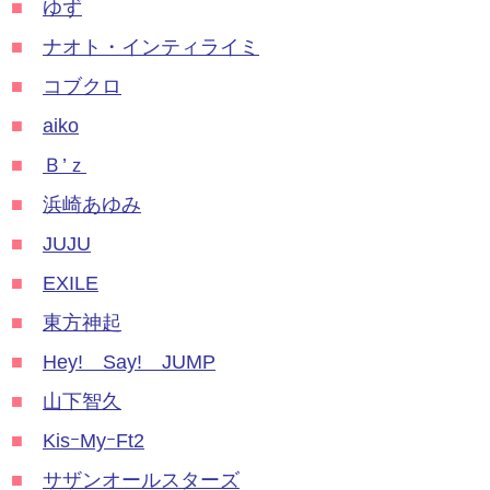
■
ゆず
■
ナオト・インティライミ
■
コブクロ
■
aiko
■
Ｂ’ｚ
■
浜崎あゆみ
■
JUJU
■
EXILE
■
東方神起
■
Hey! Say! JUMP
■
山下智久
■
KisｰMyｰFt2
■
サザンオールスターズ