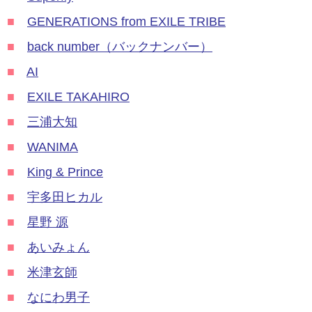
■
GENERATIONS from EXILE TRIBE
■
back number（バックナンバー）
■
AI
■
EXILE TAKAHIRO
■
三浦大知
■
WANIMA
■
King & Prince
■
宇多田ヒカル
■
星野 源
■
あいみょん
■
米津玄師
■
なにわ男子