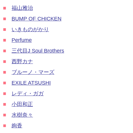
■
福山雅治
■
BUMP OF CHICKEN
■
いきものがかり
■
Perfume
■
三代目J Soul Brothers
■
西野カナ
■
ブルーノ・マーズ
■
EXILE ATSUSHI
■
レディ・ガガ
■
小田和正
■
水樹奈々
■
絢香