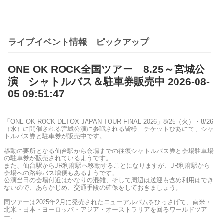
ライブイベント情報 ピックアップ
ONE OK ROCK全国ツアー 8.25～宮城公
演 シャトルバス＆駐車券販売中 2026-08-
05 09:51:47
「ONE OK ROCK DETOX JAPAN TOUR FINAL 2026」8/25（火）・8/26
（水）に開催される宮城公演に参戦される皆様、チケットぴあにて、シャ
トルバス券と駐車券が販売中です。
移動の要所となる仙台駅から会場までの往復シャトルバス券と会場駐車場
の駐車券が販売されているようです。
また、仙台駅からJR利府駅へ移動することになりますが、JR利府駅から
会場への路線バス増便もあるようです。
公演当日の会場付近はかなりの混雑、そして周辺は送迎も含め利用はでき
ないので、あらかじめ、交通手段の確保をしておきましょう。
同ツアーは2025年2月に発売されたニューアルバムをひっさげて、南米・
北米・日本・ヨーロッパ・アジア・オーストラリアを回るワールドツア
ー。