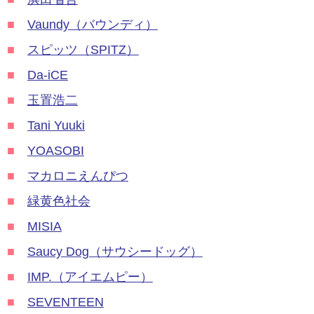
■
Vaundy（バウンディ）
■
スピッツ（SPITZ）
■
Da-iCE
■
玉置浩二
■
Tani Yuuki
■
YOASOBI
■
マカロニえんぴつ
■
緑黄色社会
■
MISIA
■
Saucy Dog（サウシードッグ）
■
IMP.（アイエムピー）
■
SEVENTEEN