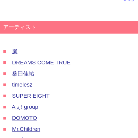
アーティスト
■
嵐
■
DREAMS COME TRUE
■
桑田佳祐
■
timelesz
■
SUPER EIGHT
■
Aぇ! group
■
DOMOTO
■
Mr.Children