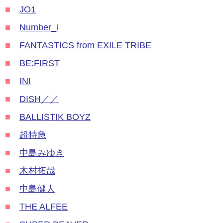
■
JO1
■
Number_i
■
FANTASTICS from EXILE TRIBE
■
BE:FIRST
■
INI
■
DISH／／
■
BALLISTIK BOYZ
■
超特急
■
中島みゆき
■
木村拓哉
■
中島健人
■
THE ALFEE