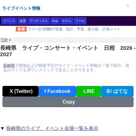
ライブイベント情報
イベント
会場
アーティスト
Pup
ホテル
ツール
新着
フリー計算機8/7登場、合計、予算、割り勘、計算シート
TOP
>
長崎県 ライブ・コンサート・イベント 日程 2026 -
2027
長崎県
で開催および開催予定のライブ・イベント情報を一覧で紹介。過
去のライブも湾ワンクリックで見ることができます。
X (Twitter)
f
Facebook
LINE
B!
はてな
Copy
▼
長崎県のライブ、イベント会場一覧を表示