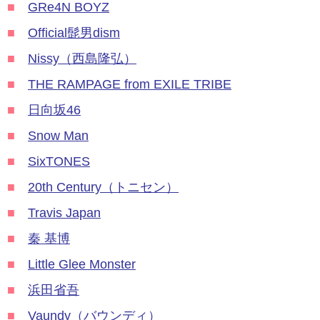
■
GRe4N BOYZ
■
Official髭男dism
■
Nissy（西島隆弘）
■
THE RAMPAGE from EXILE TRIBE
■
日向坂46
■
Snow Man
■
SixTONES
■
20th Century（トニセン）
■
Travis Japan
■
秦 基博
■
Little Glee Monster
■
浜田省吾
■
Vaundy（バウンディ）