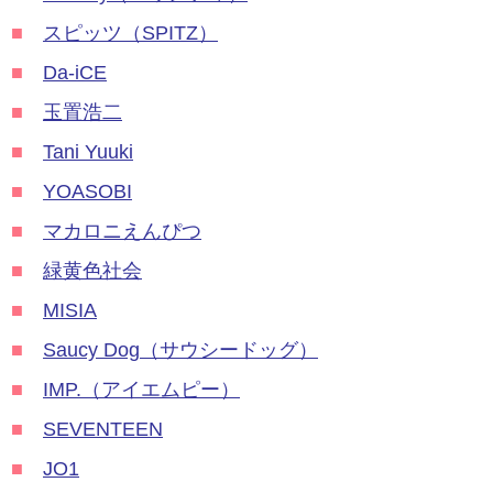
■
スピッツ（SPITZ）
■
Da-iCE
■
玉置浩二
■
Tani Yuuki
■
YOASOBI
■
マカロニえんぴつ
■
緑黄色社会
■
MISIA
■
Saucy Dog（サウシードッグ）
■
IMP.（アイエムピー）
■
SEVENTEEN
■
JO1