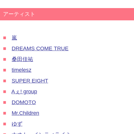
アーティスト
■
嵐
■
DREAMS COME TRUE
■
桑田佳祐
■
timelesz
■
SUPER EIGHT
■
Aぇ! group
■
DOMOTO
■
Mr.Children
■
ゆず