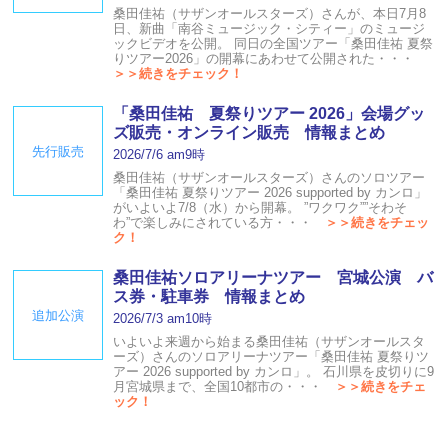
桑田佳祐（サザンオールスターズ）さんが、本日7月8
日、新曲「南谷ミュージック・シティー」のミュージ
ックビデオを公開。 同日の全国ツアー「桑田佳祐 夏祭
りツアー2026」の開幕にあわせて公開された・・・
＞＞続きをチェック！
「桑田佳祐 夏祭りツアー 2026」会場グッ
ズ販売・オンライン販売 情報まとめ
先行販売
2026/7/6 am9時
桑田佳祐（サザンオールスターズ）さんのソロツアー
「桑田佳祐 夏祭りツアー 2026 supported by カンロ」
がいよいよ7/8（水）から開幕。 ”ワクワク””そわそ
わ”で楽しみにされている方・・・
＞＞続きをチェッ
ク！
桑田佳祐ソロアリーナツアー 宮城公演 バ
ス券・駐車券 情報まとめ
追加公演
2026/7/3 am10時
いよいよ来週から始まる桑田佳祐（サザンオールスタ
ーズ）さんのソロアリーナツアー「桑田佳祐 夏祭りツ
アー 2026 supported by カンロ」。 石川県を皮切りに9
月宮城県まで、全国10都市の・・・
＞＞続きをチェ
ック！