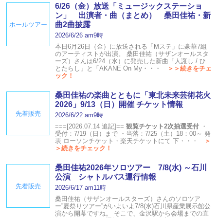
6/26（金）放送「ミュージックステーショ
ン」 出演者・曲（まとめ） 桑田佳祐・新
曲2曲披露
ホールツアー
2026/6/26 am9時
本日6月26日（金）に放送される「Mステ」に豪華7組
のアーティストが出演。 桑田佳祐（サザンオールスタ
ーズ）さんは6/24（水）に発売した新曲「人誑し / ひ
とたらし」と「AKANE On My・・・
＞＞続きをチェ
ック！
桑田佳祐の楽曲とともに「東北未来芸術花火
2026」9/13（日）開催 チケット情報
先着販売
2026/6/22 am9時
===[2026.07.14 追記]==
観覧チケット2次抽選受付
・
受付：7/19（日）まで ・当落：7/25（土）18：00～ 発
表 ローソンチケット・楽天チケットにて 下・・・
＞
＞続きをチェック！
桑田佳祐2026年ソロツアー 7/8(水) ～石川
公演 シャトルバス運行情報
先着販売
2026/6/17 am11時
桑田佳祐（サザンオールスターズ）さんのソロツア
ー”夏祭りツアー”がいよいよ7/8(水)石川県産業展示館公
演から開幕ですね。 そこで、金沢駅から会場までの直