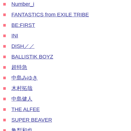
■
Number_i
■
FANTASTICS from EXILE TRIBE
■
BE:FIRST
■
INI
■
DISH／／
■
BALLISTIK BOYZ
■
超特急
■
中島みゆき
■
木村拓哉
■
中島健人
■
THE ALFEE
■
SUPER BEAVER
■
亀梨和也