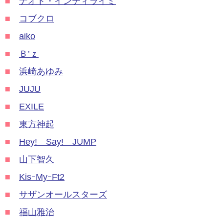
■
ナオト・インティライミ
■
コブクロ
■
aiko
■
Ｂ’ｚ
■
浜崎あゆみ
■
JUJU
■
EXILE
■
東方神起
■
Hey! Say! JUMP
■
山下智久
■
KisｰMyｰFt2
■
サザンオールスターズ
■
福山雅治