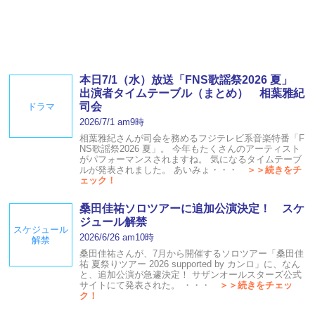
本日7/1（水）放送「FNS歌謡祭2026 夏」
出演者タイムテーブル（まとめ） 相葉雅紀
司会
ドラマ
2026/7/1 am9時
相葉雅紀さんが司会を務めるフジテレビ系音楽特番「F
NS歌謡祭2026 夏」。 今年もたくさんのアーティスト
がパフォーマンスされますね。 気になるタイムテーブ
ルが発表されました。 あいみょ・・・
＞＞続きをチ
ェック！
桑田佳祐ソロツアーに追加公演決定！ スケ
ジュール解禁
スケジュール
2026/6/26 am10時
解禁
桑田佳祐さんが、7月から開催するソロツアー「桑田佳
祐 夏祭りツアー 2026 supported by カンロ」に、なん
と、追加公演が急遽決定！ サザンオールスターズ公式
サイトにて発表された。 ・・・
＞＞続きをチェッ
ク！