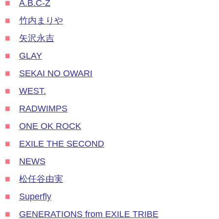
■
A.B.C-Z
■
竹内まりや
■
矢沢永吉
■
GLAY
■
SEKAI NO OWARI
■
WEST.
■
RADWIMPS
■
ONE OK ROCK
■
EXILE THE SECOND
■
NEWS
■
松任谷由実
■
Superfly
■
GENERATIONS from EXILE TRIBE