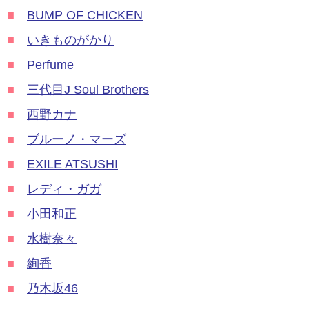
■
BUMP OF CHICKEN
■
いきものがかり
■
Perfume
■
三代目J Soul Brothers
■
西野カナ
■
ブルーノ・マーズ
■
EXILE ATSUSHI
■
レディ・ガガ
■
小田和正
■
水樹奈々
■
絢香
■
乃木坂46