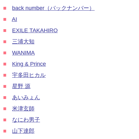
■
back number（バックナンバー）
■
AI
■
EXILE TAKAHIRO
■
三浦大知
■
WANIMA
■
King & Prince
■
宇多田ヒカル
■
星野 源
■
あいみょん
■
米津玄師
■
なにわ男子
■
山下達郎