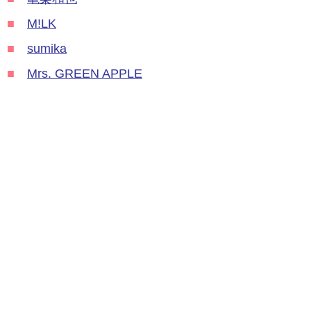
■
M!LK
■
sumika
■
Mrs. GREEN APPLE