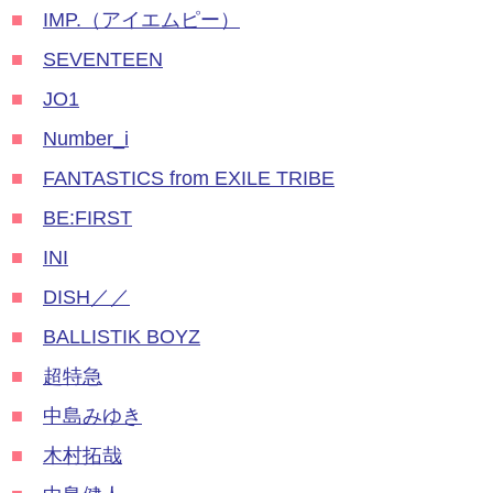
■
IMP.（アイエムピー）
■
SEVENTEEN
■
JO1
■
Number_i
■
FANTASTICS from EXILE TRIBE
■
BE:FIRST
■
INI
■
DISH／／
■
BALLISTIK BOYZ
■
超特急
■
中島みゆき
■
木村拓哉