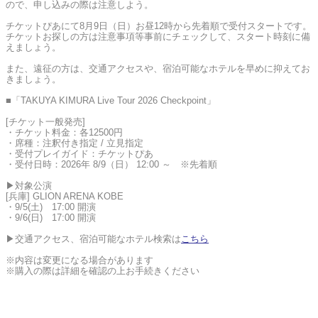
ので、申し込みの際は注意しよう。
チケットぴあにて8月9日（日）お昼12時から先着順で受付スタートです。
チケットお探しの方は注意事項等事前にチェックして、スタート時刻に備
えましょう。
また、遠征の方は、交通アクセスや、宿泊可能なホテルを早めに抑えてお
きましょう。
■「TAKUYA KIMURA Live Tour 2026 Checkpoint」
[チケット一般発売]
・チケット料金：各12500円
・席種：注釈付き指定 / 立見指定
・受付プレイガイド：チケットぴあ
・受付日時：2026年 8/9（日） 12:00 ～ ※先着順
▶対象公演
[兵庫] GLION ARENA KOBE
・9/5(土) 17:00 開演
・9/6(日) 17:00 開演
▶交通アクセス、宿泊可能なホテル検索は
こちら
※内容は変更になる場合があります
※購入の際は詳細を確認の上お手続きください