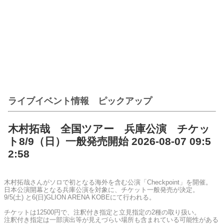
ライブイベント情報 ピックアップ
木村拓哉 全国ツアー 兵庫公演 チケッ
ト8/9（日）一般発売開始 2026-08-07 09:5
2:58
木村拓哉さんがソロで初となる海外を含む公演「Checkpoint」を開催。
日本公演開幕となる兵庫公演を対象に、チケット一般発売が決定。
9/5(土) と6(日)GLION ARENA KOBEにて行われる。
チケットは12500円で、注釈付き指定と立見指定の2種の取り扱い。
注釈付き指定は一部演出等が見えづらい場所も含まれている可能性がある