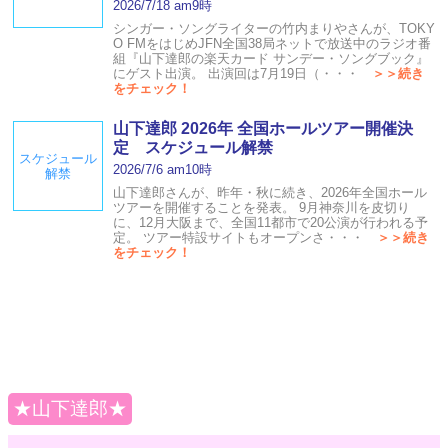
2026/7/18 am9時
シンガー・ソングライターの竹内まりやさんが、TOKY
O FMをはじめJFN全国38局ネットで放送中のラジオ番
組『山下達郎の楽天カード サンデー・ソングブック』
にゲスト出演。 出演回は7月19日（・・・
＞＞続き
をチェック！
山下達郎 2026年 全国ホールツアー開催決
定 スケジュール解禁
スケジュール
2026/7/6 am10時
解禁
山下達郎さんが、昨年・秋に続き、2026年全国ホール
ツアーを開催することを発表。 9月神奈川を皮切り
に、12月大阪まで、全国11都市で20公演が行われる予
定。 ツアー特設サイトもオープンさ・・・
＞＞続き
をチェック！
★山下達郎★