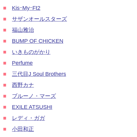
■
KisｰMyｰFt2
■
サザンオールスターズ
■
福山雅治
■
BUMP OF CHICKEN
■
いきものがかり
■
Perfume
■
三代目J Soul Brothers
■
西野カナ
■
ブルーノ・マーズ
■
EXILE ATSUSHI
■
レディ・ガガ
■
小田和正