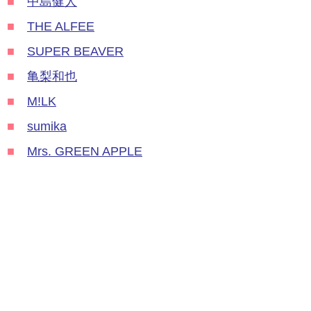
■
中島健人
■
THE ALFEE
■
SUPER BEAVER
■
亀梨和也
■
M!LK
■
sumika
■
Mrs. GREEN APPLE