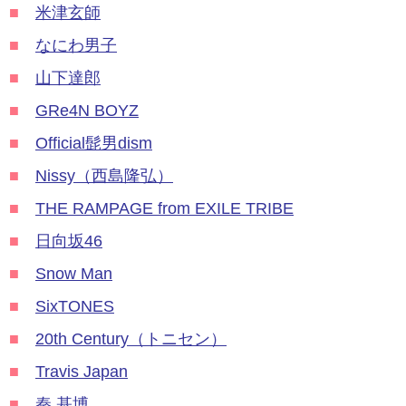
■
米津玄師
■
なにわ男子
■
山下達郎
■
GRe4N BOYZ
■
Official髭男dism
■
Nissy（西島隆弘）
■
THE RAMPAGE from EXILE TRIBE
■
日向坂46
■
Snow Man
■
SixTONES
■
20th Century（トニセン）
■
Travis Japan
■
秦 基博