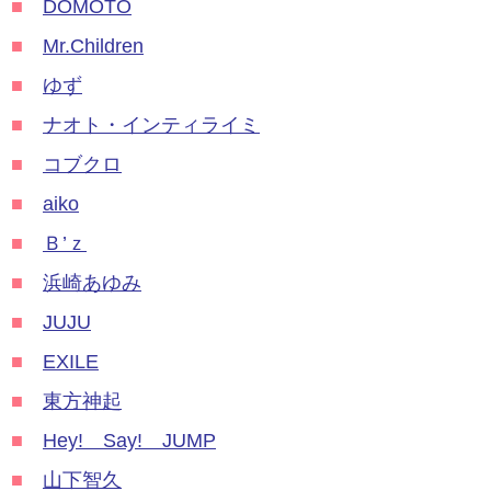
■
DOMOTO
■
Mr.Children
■
ゆず
■
ナオト・インティライミ
■
コブクロ
■
aiko
■
Ｂ’ｚ
■
浜崎あゆみ
■
JUJU
■
EXILE
■
東方神起
■
Hey! Say! JUMP
■
山下智久