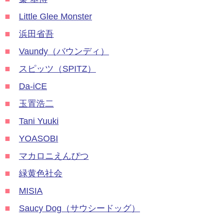
■
Little Glee Monster
■
浜田省吾
■
Vaundy（バウンディ）
■
スピッツ（SPITZ）
■
Da-iCE
■
玉置浩二
■
Tani Yuuki
■
YOASOBI
■
マカロニえんぴつ
■
緑黄色社会
■
MISIA
■
Saucy Dog（サウシードッグ）