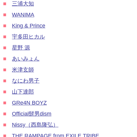
■
三浦大知
■
WANIMA
■
King & Prince
■
宇多田ヒカル
■
星野 源
■
あいみょん
■
米津玄師
■
なにわ男子
■
山下達郎
■
GRe4N BOYZ
■
Official髭男dism
■
Nissy（西島隆弘）
■
THE RAMPAGE from EXILE TRIBE