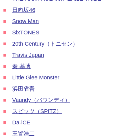
■
日向坂46
■
Snow Man
■
SixTONES
■
20th Century（トニセン）
■
Travis Japan
■
秦 基博
■
Little Glee Monster
■
浜田省吾
■
Vaundy（バウンディ）
■
スピッツ（SPITZ）
■
Da-iCE
■
玉置浩二