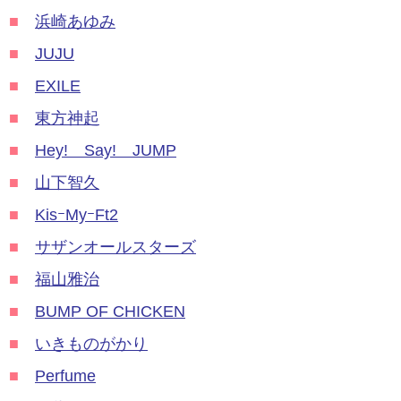
■
浜崎あゆみ
■
JUJU
■
EXILE
■
東方神起
■
Hey! Say! JUMP
■
山下智久
■
KisｰMyｰFt2
■
サザンオールスターズ
■
福山雅治
■
BUMP OF CHICKEN
■
いきものがかり
■
Perfume