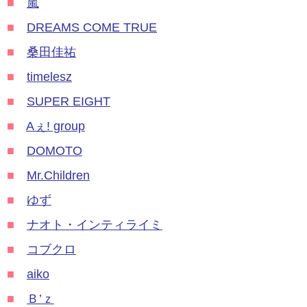
■
嵐
■
DREAMS COME TRUE
■
桑田佳祐
■
timelesz
■
SUPER EIGHT
■
Aぇ! group
■
DOMOTO
■
Mr.Children
■
ゆず
■
ナオト・インティライミ
■
コブクロ
■
aiko
■
Ｂ’ｚ