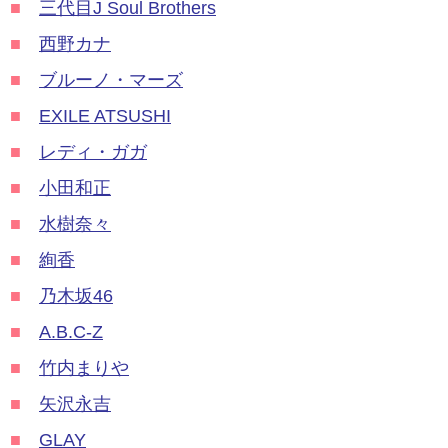
■
三代目J Soul Brothers
■
西野カナ
■
ブルーノ・マーズ
■
EXILE ATSUSHI
■
レディ・ガガ
■
小田和正
■
水樹奈々
■
絢香
■
乃木坂46
■
A.B.C-Z
■
竹内まりや
■
矢沢永吉
■
GLAY