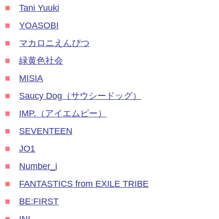
■
Tani Yuuki
■
YOASOBI
■
マカロニえんぴつ
■
緑黄色社会
■
MISIA
■
Saucy Dog（サウシードッグ）
■
IMP.（アイエムピー）
■
SEVENTEEN
■
JO1
■
Number_i
■
FANTASTICS from EXILE TRIBE
■
BE:FIRST