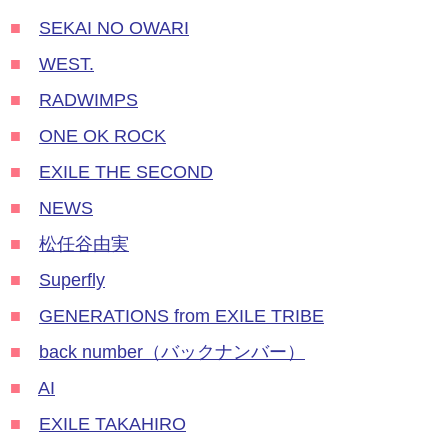
■
SEKAI NO OWARI
■
WEST.
■
RADWIMPS
■
ONE OK ROCK
■
EXILE THE SECOND
■
NEWS
■
松任谷由実
■
Superfly
■
GENERATIONS from EXILE TRIBE
■
back number（バックナンバー）
■
AI
■
EXILE TAKAHIRO