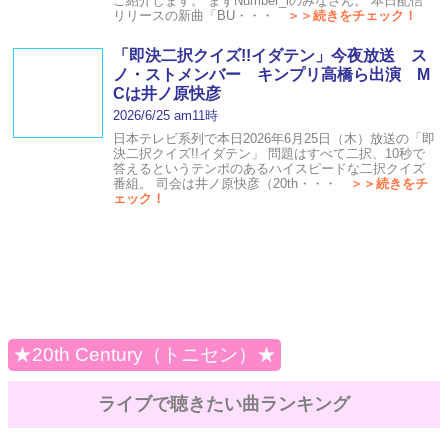
ご紹介します。 まずNumber_iのみなさん。 本日配信
リリースの新曲「BU・・・
＞＞続きをチェック！
「即決二択クイズ!!イダテン」今夜放送 ス
ノ・ストメンバー キンプリ高橋ら出演 M
Cは井ノ原快彦
2026/6/25 am11時
日本テレビ系列で本日2026年6月25日（木）放送の「即
決二択クイズ!!イダテン」 問題はすべて二択、10秒で
答えるというテンポのあるハイスピードな二択クイズ
番組。 司会は井ノ原快彦（20th・・・
＞＞続きをチ
ェック！
★20th Century（トニセン）★
ライブで聴きたい曲ランキング