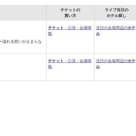
チケットの
ライブ当日の
買い方
ホテル探し
チケット
・公演・会場情
当日の会場周辺の
ホテ
報
ル
A” 〜溢れる想いが止まらな
チケット
・公演・会場情
当日の会場周辺の
ホテ
報
ル