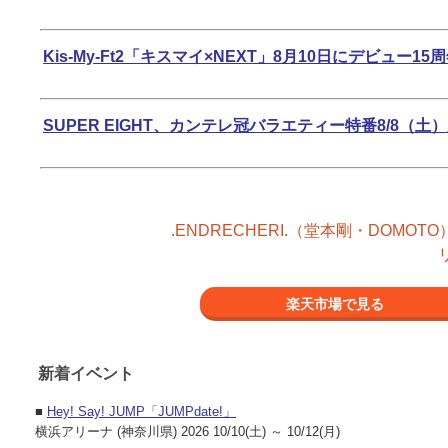
Kis-My-Ft2「キスマイ×NEXT」8月10日にデビ
SUPER EIGHT、カンテレ冠バラエティー特番8/8（土
.ENDRECHERI.（堂本剛・DOMOTO）8
楽天市場で見る
新着イベント
■
Hey! Say! JUMP「JUMPdate!」
横浜アリーナ (神奈川県) 2026 10/10(土) ～ 10/12(月)