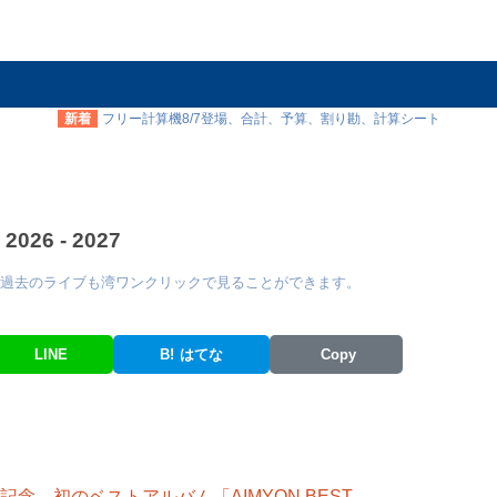
新着
フリー計算機8/7登場、合計、予算、割り勘、計算シート
 - 2027
過去のライブも湾ワンクリックで見ることができます。
LINE
B!
はてな
Copy
念 初のベストアルバム「AIMYON BEST