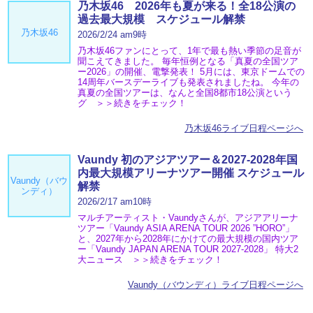
乃木坂46 2026年も夏が来る！全18公演の
過去最大規模 スケジュール解禁
乃木坂46
2026/2/24 am9時
乃木坂46ファンにとって、1年で最も熱い季節の足音が
聞こえてきました。 毎年恒例となる「真夏の全国ツア
ー2026」の開催、電撃発表！ 5月には、東京ドームでの
14周年バースデーライブも発表されましたね。 今年の
真夏の全国ツアーは、なんと全国8都市18公演という
グ ＞＞続きをチェック！
乃木坂46ライブ日程ページへ
Vaundy 初のアジアツアー＆2027-2028年国
内最大規模アリーナツアー開催 スケジュール
Vaundy（バウ
解禁
ンディ）
2026/2/17 am10時
マルチアーティスト・Vaundyさんが、アジアアリーナ
ツアー「Vaundy ASIA ARENA TOUR 2026 ”HORO”」
と、2027年から2028年にかけての最大規模の国内ツア
ー「Vaundy JAPAN ARENA TOUR 2027-2028」 特大2
大ニュース ＞＞続きをチェック！
Vaundy（バウンディ）ライブ日程ページへ