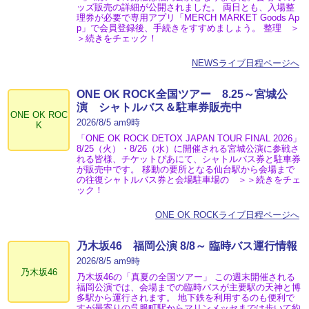
ッズ販売の詳細が公開されました。 両日とも、入場整
理券が必要で専用アプリ「MERCH MARKET Goods Ap
p」で会員登録後、手続きをすすめましょう。 整理 ＞
＞続きをチェック！
NEWSライブ日程ページへ
ONE OK ROCK全国ツアー 8.25～宮城公
演 シャトルバス＆駐車券販売中
ONE OK ROC
2026/8/5 am9時
K
「ONE OK ROCK DETOX JAPAN TOUR FINAL 2026」
8/25（火）・8/26（水）に開催される宮城公演に参戦さ
れる皆様、チケットぴあにて、シャトルバス券と駐車券
が販売中です。 移動の要所となる仙台駅から会場まで
の往復シャトルバス券と会場駐車場の ＞＞続きをチェ
ック！
ONE OK ROCKライブ日程ページへ
乃木坂46 福岡公演 8/8～ 臨時バス運行情報
2026/8/5 am9時
乃木坂46
乃木坂46の「真夏の全国ツアー」 この週末開催される
福岡公演では、会場までの臨時バスが主要駅の天神と博
多駅から運行されます。 地下鉄を利用するのも便利で
すが最寄りの呉服町駅からマリンメッセまでは歩いて約