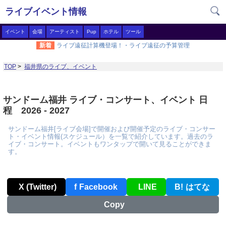
ライブイベント情報
イベント
会場
アーティスト
Pup
ホテル
ツール
新着
ライブ遠征計算機登場！・ライブ遠征の予算管理
TOP
>
福井県のライブ、イベント
サンドーム福井 ライブ・コンサート、イベント 日
程 2026 - 2027
サンドーム福井[ライブ会場]で開催および開催予定のライブ・コンサー
ト・イベント情報(スケジュール）を一覧で紹介しています。過去のラ
イブ・コンサート。イベントもワンタップで開いて見ることができま
す。
X (Twitter)
f
Facebook
LINE
B!
はてな
Copy