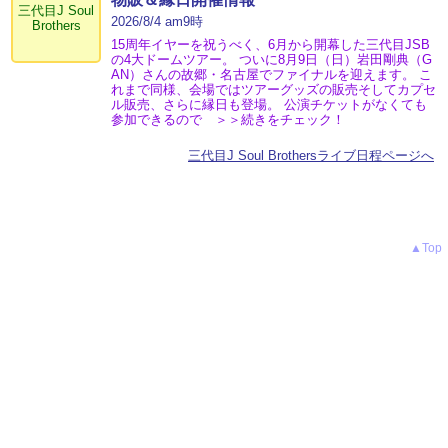
三代目J Soul
2026/8/4 am9時
Brothers
15周年イヤーを祝うべく、6月から開幕した三代目JSB
の4大ドームツアー。 ついに8月9日（日）岩田剛典（G
AN）さんの故郷・名古屋でファイナルを迎えます。 こ
れまで同様、会場ではツアーグッズの販売そしてカプセ
ル販売、さらに縁日も登場。 公演チケットがなくても
参加できるので ＞＞続きをチェック！
三代目J Soul Brothersライブ日程ページへ
▲Top