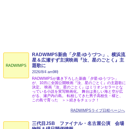
RADWIMPS新曲「夕星-ゆうづつ-」、横浜流
星＆広瀬すず主演映画『汝、星のごとく』主
題歌に
RADWIMPS
2026/8/4 am9時
RADWIMPSが書き下ろした新曲「夕星-ゆうづつ-」
が、10月に全国公開映画『汝、星のごとく』の主題歌に
決定。 映画『汝、星のごとく』はミリオンセラーとな
っている小説を実写映画化。 舞台は美しい海と空が広
がる、瀬戸内の島。 転校してきた男子高校生・櫂と、
この島で育った ＞＞続きをチェック！
RADWIMPSライブ日程ページへ
三代目JSB ファイナル・名古屋公演 会場
物販＆縁日開催情報