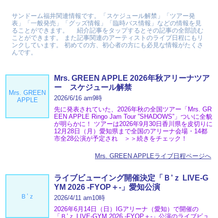
サンドーム福井関連情報です。「スケジュール解禁」「ツアー発
表」「一般発売」「グッズ情報」「臨時バス情報」などの情報を見
ることができます。 紹介記事をタップするとその記事の全部読む
ことができます。 また記事関連のアーティストのライブ日程にもリ
ンクしています。 初めての方、初心者の方にも必見な情報がたくさ
んです。
Mrs. GREEN APPLE 2026年秋アリーナツア
ー スケジュール解禁
Mrs. GREEN
2026/6/16 am9時
APPLE
先に発表されていた、2026年秋の全国ツアー「Mrs. GR
EEN APPLE Ringo Jam Tour ”SHADOWS”」ついに全貌
が明らかに！ ツアーは2026年9月30日香川県を皮切りに
12月28日（月）愛知県まで全国のアリーナ会場・14都
市全28公演が予定され ＞＞続きをチェック！
Mrs. GREEN APPLEライブ日程ページへ
ライブビューイング開催決定「Ｂ’ｚ LIVE-G
YM 2026 -FYOP＋-」愛知公演
Ｂ’ｚ
2026/4/11 am10時
2026年6月14日（日）IGアリーナ（愛知）で開催の
「Ｂ’ｚ LIVE-GYM 2026 -FYOP＋-」公演のライブビュ