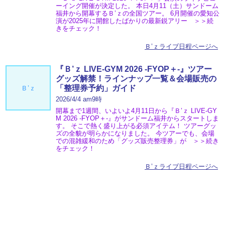
ーイング開催が決定した。 本日4月11（土）サンドーム
福井から開幕するＢ’ｚの全国ツアー。 6月開催の愛知公
演が2025年に開館したばかりの最新鋭アリー ＞＞続
きをチェック！
Ｂ’ｚライブ日程ページへ
『Ｂ’ｚ LIVE-GYM 2026 -FYOP＋-』ツアー
グッズ解禁！ラインナップ一覧＆会場販売の
「整理券予約」ガイド
Ｂ’ｚ
2026/4/4 am9時
開幕まで1週間、いよいよ4月11日から『Ｂ’ｚ LIVE-GY
M 2026 -FYOP＋-』がサンドーム福井からスタートしま
す。 そこで熱く盛り上がる必須アイテム！ ツアーグッ
ズの全貌が明らかになりました。 今ツアーでも、会場
での混雑緩和のため「グッズ販売整理券」が ＞＞続き
をチェック！
Ｂ’ｚライブ日程ページへ