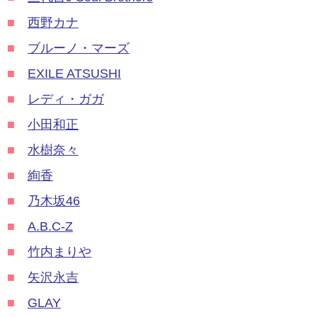
■
西野カナ
■
ブルーノ・マーズ
■
EXILE ATSUSHI
■
レディ・ガガ
■
小田和正
■
水樹奈々
■
絢香
■
乃木坂46
■
A.B.C-Z
■
竹内まりや
■
矢沢永吉
■
GLAY