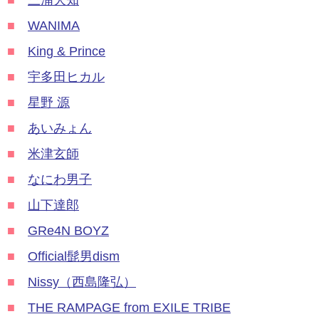
■
三浦大知
■
WANIMA
■
King & Prince
■
宇多田ヒカル
■
星野 源
■
あいみょん
■
米津玄師
■
なにわ男子
■
山下達郎
■
GRe4N BOYZ
■
Official髭男dism
■
Nissy（西島隆弘）
■
THE RAMPAGE from EXILE TRIBE