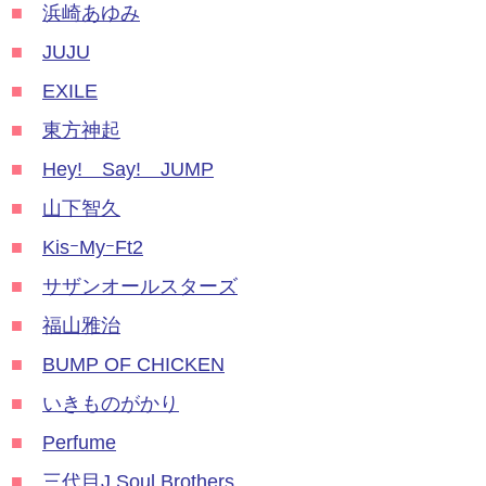
■
浜崎あゆみ
■
JUJU
■
EXILE
■
東方神起
■
Hey! Say! JUMP
■
山下智久
■
KisｰMyｰFt2
■
サザンオールスターズ
■
福山雅治
■
BUMP OF CHICKEN
■
いきものがかり
■
Perfume
■
三代目J Soul Brothers