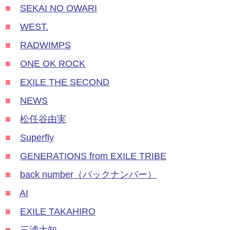
■
SEKAI NO OWARI
■
WEST.
■
RADWIMPS
■
ONE OK ROCK
■
EXILE THE SECOND
■
NEWS
■
松任谷由実
■
Superfly
■
GENERATIONS from EXILE TRIBE
■
back number（バックナンバー）
■
AI
■
EXILE TAKAHIRO