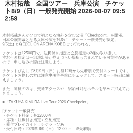
木村拓哉 全国ツアー 兵庫公演 チケッ
ト8/9（日）一般発売開始 2026-08-07 09:5
2:58
木村拓哉さんがソロで初となる海外を含む公演「Checkpoint」を開催。
日本公演開幕となる兵庫公演を対象に、チケット一般発売が決定。
9/5(土) と6(日)GLION ARENA KOBEにて行われる。
チケットは12500円で、注釈付き指定と立見指定の2種の取り扱い。
注釈付き指定は一部演出等が見えづらい場所も含まれている可能性がある
ので、申し込みの際は注意しよう。
チケットぴあにて8月9日（日）お昼12時から先着順で受付スタートです。
チケットお探しの方は注意事項等事前にチェックして、スタート時刻に備
えましょう。
また、遠征の方は、交通アクセスや、宿泊可能なホテルを早めに抑えてお
きましょう。
■「TAKUYA KIMURA Live Tour 2026 Checkpoint」
[チケット一般発売]
・チケット料金：各12500円
・席種：注釈付き指定 / 立見指定
・受付プレイガイド：チケットぴあ
・受付日時：2026年 8/9（日） 12:00 ～ ※先着順