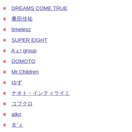
■
DREAMS COME TRUE
■
桑田佳祐
■
timelesz
■
SUPER EIGHT
■
Aぇ! group
■
DOMOTO
■
Mr.Children
■
ゆず
■
ナオト・インティライミ
■
コブクロ
■
aiko
■
Ｂ’ｚ