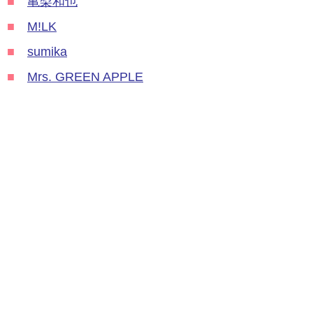
■
亀梨和也
■
M!LK
■
sumika
■
Mrs. GREEN APPLE