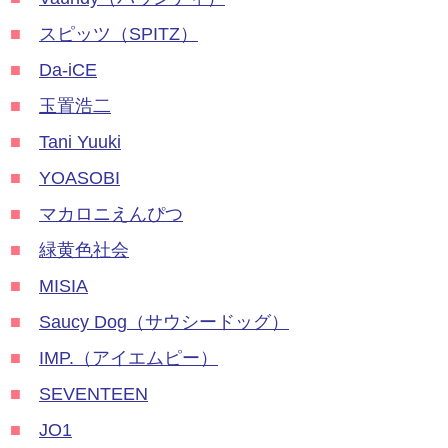
■
スピッツ（SPITZ）
■
Da-iCE
■
玉置浩二
■
Tani Yuuki
■
YOASOBI
■
マカロニえんぴつ
■
緑黄色社会
■
MISIA
■
Saucy Dog（サウシードッグ）
■
IMP.（アイエムピー）
■
SEVENTEEN
■
JO1