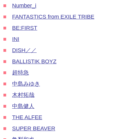
■
Number_i
■
FANTASTICS from EXILE TRIBE
■
BE:FIRST
■
INI
■
DISH／／
■
BALLISTIK BOYZ
■
超特急
■
中島みゆき
■
木村拓哉
■
中島健人
■
THE ALFEE
■
SUPER BEAVER