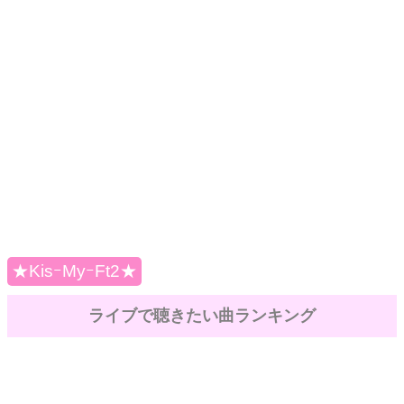
★KisｰMyｰFt2★
ライブで聴きたい曲ランキング