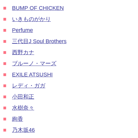
■
BUMP OF CHICKEN
■
いきものがかり
■
Perfume
■
三代目J Soul Brothers
■
西野カナ
■
ブルーノ・マーズ
■
EXILE ATSUSHI
■
レディ・ガガ
■
小田和正
■
水樹奈々
■
絢香
■
乃木坂46