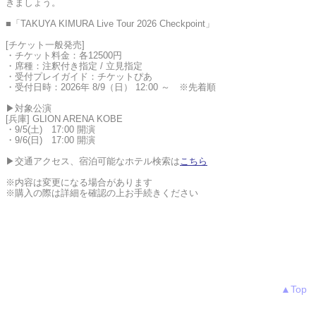
きましょう。
■「TAKUYA KIMURA Live Tour 2026 Checkpoint」
[チケット一般発売]
・チケット料金：各12500円
・席種：注釈付き指定 / 立見指定
・受付プレイガイド：チケットぴあ
・受付日時：2026年 8/9（日） 12:00 ～ ※先着順
▶対象公演
[兵庫] GLION ARENA KOBE
・9/5(土) 17:00 開演
・9/6(日) 17:00 開演
▶交通アクセス、宿泊可能なホテル検索は
こちら
※内容は変更になる場合があります
※購入の際は詳細を確認の上お手続きください
▲Top