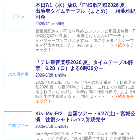
本日7/1（水）放送「FNS歌謡祭2026 夏」
出演者タイムテーブル（まとめ） 相葉雅紀
司会
ドラマ
2026/7/1 am9時
相葉雅紀さんが司会を務めるフジテレビ系音楽特番「F
NS歌謡祭2026 夏」。 今年もたくさんのアーティスト
がパフォーマンスされますね。 気になるタイムテーブ
ルが発表されました。 あいみょ・・・
＞＞続きをチ
ェック！
「テレ東音楽祭2026 夏」タイムテーブル解
禁 6.28（日）よる6時30分～
永久保存版
2026/6/28 am9時
2026年6月28日（日）毎年恒例の音楽番組「テレ東音楽
祭2026 夏」が夜6時半より放送！ これまで水曜日に放
送されていた同番組、今年は初の日曜日枠で、およそ4
時間半の生放送となる。 司会は・・・
＞＞続きをチ
ェック！
KisｰMyｰFt2 全国ツアー・6/27(土)～宮城公
演 往復シャトルバス券販売中
全国ツアー
2026/6/18 am10時
KisｰMyｰFt2の全国ツアー「LIVE TOUR 2026 fan IS
……」がこの週末、ついに開幕ですね！ この瞬間を待