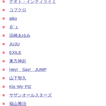
■
ナオト・インティライミ
■
コブクロ
■
aiko
■
Ｂ’ｚ
■
浜崎あゆみ
■
JUJU
■
EXILE
■
東方神起
■
Hey! Say! JUMP
■
山下智久
■
KisｰMyｰFt2
■
サザンオールスターズ
■
福山雅治