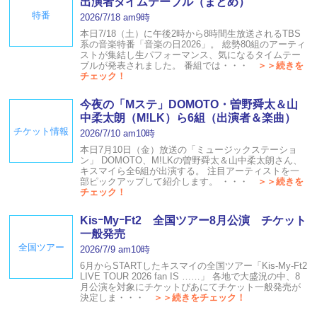
出演者タイムテーブル（まとめ）
特番
2026/7/18 am9時
本日7/18（土）に午後2時から8時間生放送されるTBS
系の音楽特番「音楽の日2026」。 総勢80組のアーティ
ストが集結し生パフォーマンス、気になるタイムテー
ブルが発表されました。 番組では・・・
＞＞続きを
チェック！
今夜の「Mステ」DOMOTO・曽野舜太＆山
中柔太朗（M!LK）ら6組（出演者＆楽曲）
チケット情報
2026/7/10 am10時
本日7月10日（金）放送の「ミュージックステーショ
ン」 DOMOTO、M!LKの曽野舜太＆山中柔太朗さん、
キスマイら全6組が出演する。 注目アーティストを一
部ピックアップして紹介します。 ・・・
＞＞続きを
チェック！
KisｰMyｰFt2 全国ツアー8月公演 チケット
一般発売
全国ツアー
2026/7/9 am10時
6月からSTARTしたキスマイの全国ツアー「Kis-My-Ft2
LIVE TOUR 2026 fan IS ……」 各地で大盛況の中、8
月公演を対象にチケットぴあにてチケット一般発売が
決定しま・・・
＞＞続きをチェック！