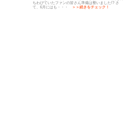
ちわびていたファンの皆さん準備は整いました!? さ
て、6月にはも・・・
＞＞続きをチェック！