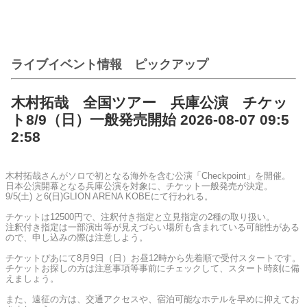
ライブイベント情報 ピックアップ
木村拓哉 全国ツアー 兵庫公演 チケッ
ト8/9（日）一般発売開始 2026-08-07 09:5
2:58
木村拓哉さんがソロで初となる海外を含む公演「Checkpoint」を開催。
日本公演開幕となる兵庫公演を対象に、チケット一般発売が決定。
9/5(土) と6(日)GLION ARENA KOBEにて行われる。
チケットは12500円で、注釈付き指定と立見指定の2種の取り扱い。
注釈付き指定は一部演出等が見えづらい場所も含まれている可能性がある
ので、申し込みの際は注意しよう。
チケットぴあにて8月9日（日）お昼12時から先着順で受付スタートです。
チケットお探しの方は注意事項等事前にチェックして、スタート時刻に備
えましょう。
また、遠征の方は、交通アクセスや、宿泊可能なホテルを早めに抑えてお