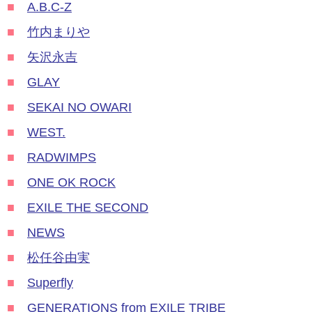
■
A.B.C-Z
■
竹内まりや
■
矢沢永吉
■
GLAY
■
SEKAI NO OWARI
■
WEST.
■
RADWIMPS
■
ONE OK ROCK
■
EXILE THE SECOND
■
NEWS
■
松任谷由実
■
Superfly
■
GENERATIONS from EXILE TRIBE