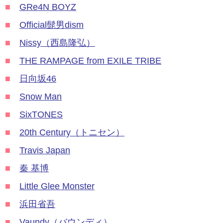
■
GRe4N BOYZ
■
Official髭男dism
■
Nissy（西島隆弘）
■
THE RAMPAGE from EXILE TRIBE
■
日向坂46
■
Snow Man
■
SixTONES
■
20th Century（トニセン）
■
Travis Japan
■
秦 基博
■
Little Glee Monster
■
浜田省吾
■
Vaundy（バウンディ）