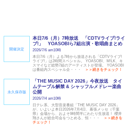
本日7/6（月）7時放送 「CDTVライブ!ライ
ブ!」 YOASOBIら7組出演・歌唱曲まとめ
開催決定
2026/7/6 am10時
本日7/6（月）よる7時から放送される「CDTVライブ!
ライブ!」は2時間スペシャル。 YOASOBI、M!LK、キ
スマイなど総勢7組のアーティストが登場。 YOASOBI
は番組内スペシャル企・・・
＞＞続きをチェック！
「THE MUSIC DAY 2026」今夜放送 タイ
ムテーブル解禁 & シャッフルメドレー楽曲
公開
永久保存版
2026/7/4 am10時
日テレ系、大型音楽番組「THE MUSIC DAY 2026」
が、いよいよ本日2026年7月4日、幕張メッセ（千葉
県）会場から、およそ9時間半にわたり生放送！ 櫻井
翔さんが総合司会をつとめる、恒・・・
＞＞続きを
チェック！