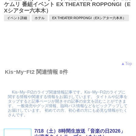
ケムリ 番組イベント EX THEATER ROPPONGI（E
Xシアター六本木）
イベント詳細
ホテル
EX THEATER ROPPONGI（EXシアター六本木）
▲Top
KisｰMyｰFt2 関連情報 8件
KisｰMyｰFt2のライブ関連情報記事です。KisｰMyｰFt2のライブに
関する情報や関連する情報をお届けしています。 タイトルや記事を
タップすると記事ページが開きその記事の全文を読むことができま
す。 一般発売やグッズ情報、臨時バス情報などをピックアップして
お届けしています。 初めての方、初心者の方にも必見な情報がたく
さんです。
7/18（土）8時間生放送「音楽の日2026」