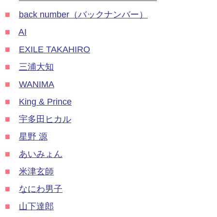
■
back number（バックナンバー）
■
AI
■
EXILE TAKAHIRO
■
三浦大知
■
WANIMA
■
King & Prince
■
宇多田ヒカル
■
星野 源
■
あいみょん
■
米津玄師
■
なにわ男子
■
山下達郎