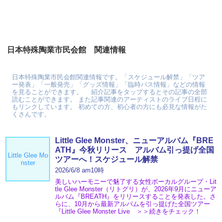
日本特殊陶業市民会館 関連情報
日本特殊陶業市民会館関連情報です。「スケジュール解禁」「ツア
ー発表」「一般発売」「グッズ情報」「臨時バス情報」などの情報
を見ることができます。 紹介記事をタップするとその記事の全部
読むことができます。 また記事関連のアーティストのライブ日程に
もリンクしています。 初めての方、初心者の方にも必見な情報がた
くさんです。
Little Glee Monster、ニューアルバム『BRE
ATH』今秋リリース アルバム引っ提げ全国
Little Glee Mo
ツアーへ！スケジュール解禁
nster
2026/6/8 am10時
美しいハーモニーで魅了する女性ボーカルグループ・Lit
tle Glee Monster（リトグリ）が、2026年9月にニューア
ルバム『BREATH』をリリースすることを発表した。さ
らに、10月から最新アルバムを引っ提げた全国ツアー
『Little Glee Monster Live ＞＞続きをチェック！