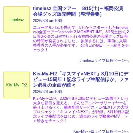
timelesz 全国ツアー 8/15(土)～福岡公演
会場グッズ販売時間（整理券要）
timelesz
2026/8/8 am10時
ニューアルバムを携えて、5月からスタートしたtimeles
zの全国ツアー”episode 2 MOMENTUM”。8/15(土)から2
日間3公演の日程で行われる福岡公演の会場グッズ販売
の時間が発表されました。 参加するには、事前に入場
整理券の入手が必要です。 公演日の約1 ＞＞続きをチ
ェック！
timeleszライブ日程ページへ
Kis-My-Ft2「キスマイ×NEXT」8月10日にデ
ビュー15周年！記念ライブ生配信ほか、ファ
ン必見の企画が続々
KisｰMyｰFt2
2026/8/8 am10時
Kis-My-Ft2が、2026年8月10日にデビュー15周年という
大きな節目を迎える。 そんなアニバーサリーイヤーを
盛り上げるべく、動画配信サービス・U-NEXTとの大型
プロジェクト「キスマイ×NEXT」が始動。8月10日の記
念ライブ生配信をはじめ、過去のライブ映像やMV ＞
＞続きをチェック！
KisｰMyｰFt2ライブ日程ページへ