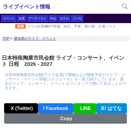
ライブイベント情報
イベント
会場
アーティスト
Pup
ホテル
ツール
新着
フリー計算機8/7登場、合計、予算、割り勘、計算シート
TOP
>
愛知県のライブ、イベント
日本特殊陶業市民会館 ライブ・コンサート、イベン
ト 日程 2026 - 2027
日本特殊陶業市民会館[ライブ会場]で開催および開催予定のライブ・コ
ンサート・イベント情報(スケジュール）を一覧で紹介しています。過
去のライブ・コンサート。イベントもワンタップで開いて見ることがで
きます。
X (Twitter)
f
Facebook
LINE
B!
はてな
Copy