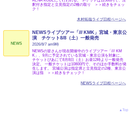
RENA KOBEにて行われる。 チケットは12500円で、注
釈付き指定と立見指定の2種の取り ＞＞続きをチェッ
ク！
木村拓哉ライブ日程ページへ
NEWSライブツアー「/// KMK」宮城・東京公
演 チケット8/8（土）一般発売
NEWS
2026/8/7 am9時
NEWSの皆さんが現在開催中のライブツアー「/// KM
K」、9月に予定されている宮城・東京公演を対象に、
チケットぴあにて8月8日（土）お昼12時より一般発売
決定。 一般チケットは10800円で、そのほか手数料が発
生します。 宮城公演は指定席と立見指定の2種、東京公
演は指 ＞＞続きをチェック！
NEWSライブ日程ページへ
▲Top