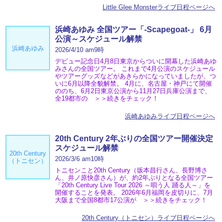
Little Glee Monsterライブ日程ページへ
浜崎あゆみ 全国ツアー「-Scapegoat-」 6月
公演～スケジュール解禁
浜崎あゆみ
2026/4/10 am9時
デビュー記念日4月8日東京からついに開幕した浜崎あゆ
みさんの全国ツアー。 これまで4月公演のスケジュール
やツアーグッズなどがあきらかになっていましたが、つ
いに6月以降全貌解禁。 4月に、名古屋・神戸にて開催
ののち、6月2日東京公演から11月27日兵庫公演まで、
全19都市の ＞＞続きをチェック！
浜崎あゆみライブ日程ページへ
20th Century 2年ぶりの全国ツアー開催決定
スケジュール解禁
20th Century
2026/3/6 am10時
（トニセン）
トニセンこと20th Century（坂本昌行さん、長野博さ
ん、井ノ原快彦さん）が、約2年ぶりとなる全国ツアー
「20th Century Live Tour 2026 ～唄う人 踊る人～」を
開催することを発表。 2026年6月福岡を皮切りに、7月
大阪まで全国8都市17公演が ＞＞続きをチェック！
20th Century（トニセン）ライブ日程ページへ