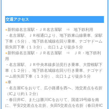
交通アクセス
●
新幹線名古屋駅・ＪＲ名古屋駅 ⇒ 地下鉄利用
・名古屋駅、ＪＲ桜通口より、地下鉄東山線乗車、栄駅
下車（５分）、地下鉄名城線右回り乗車、ナゴヤドーム
前矢田下車（１３分）、出口１より徒歩５分
●
新幹線名古屋駅・ＪＲ名古屋駅 ⇒ ＪＲ・地下鉄利
用
・名古屋駅、ＪＲ中央本線多治見行き乗車、大曽根駅下
車（１２分）、地下鉄名城線右回り行き乗車、ナゴヤド
ーム前矢田下車（１３分）、出口１より徒歩５分
●
車
・名古屋ICをおりて、広小路通を西へ、池交差点を右折
（ICより約１２分）
・春日井IC、または勝川ICをおりて、国道19号線を南
に、平安2交差点を左折、矢田5交差点を右折（春日井IC