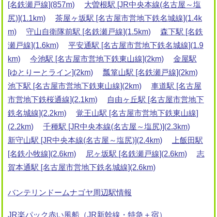
[名鉄瀬戸線](857m)
大曽根駅 [JR中央本線(名古屋～塩
尻)](1.1km)
茶屋ヶ坂駅 [名古屋市営地下鉄名城線](1.4k
m)
守山自衛隊前駅 [名鉄瀬戸線](1.5km)
森下駅 [名鉄
瀬戸線](1.6km)
平安通駅 [名古屋市営地下鉄名城線](1.9
km)
今池駅 [名古屋市営地下鉄東山線](2km)
金屋駅
[ゆとりーとライン](2km)
瓢箪山駅 [名鉄瀬戸線](2km)
池下駅 [名古屋市営地下鉄東山線](2km)
車道駅 [名古屋
市営地下鉄桜通線](2.1km)
自由ヶ丘駅 [名古屋市営地下
鉄名城線](2.2km)
覚王山駅 [名古屋市営地下鉄東山線]
(2.2km)
千種駅 [JR中央本線(名古屋～塩尻)](2.3km)
新守山駅 [JR中央本線(名古屋～塩尻)](2.4km)
上飯田駅
[名鉄小牧線](2.6km)
尼ヶ坂駅 [名鉄瀬戸線](2.6km)
志
賀本通駅 [名古屋市営地下鉄名城線](2.6km)
バンテリンドームナゴヤ周辺駅情報
JR楽パック赤い風船（JR新幹線・特急＋宿）