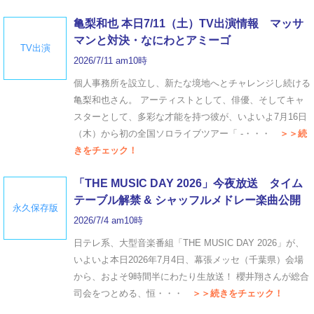
亀梨和也 本日7/11（土）TV出演情報 マッサ
マンと対決・なにわとアミーゴ
TV出演
2026/7/11 am10時
個人事務所を設立し、新たな境地へとチャレンジし続ける
亀梨和也さん。 アーティストとして、俳優、そしてキャ
スターとして、多彩な才能を持つ彼が、いよいよ7月16日
（木）から初の全国ソロライブツアー「 -・・・
＞＞続
きをチェック！
「THE MUSIC DAY 2026」今夜放送 タイム
テーブル解禁 & シャッフルメドレー楽曲公開
永久保存版
2026/7/4 am10時
日テレ系、大型音楽番組「THE MUSIC DAY 2026」が、
いよいよ本日2026年7月4日、幕張メッセ（千葉県）会場
から、およそ9時間半にわたり生放送！ 櫻井翔さんが総合
司会をつとめる、恒・・・
＞＞続きをチェック！