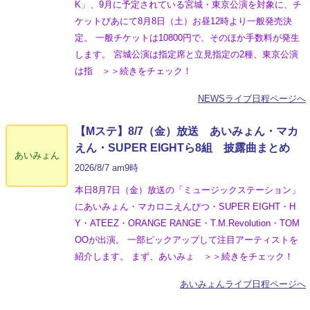
K」、9月に予定されている宮城・東京公演を対象に、チ
ケットぴあにて8月8日（土）お昼12時より一般発売決
定。 一般チケットは10800円で、そのほか手数料が発生
します。 宮城公演は指定席と立見指定の2種、東京公演
は指 ＞＞続きをチェック！
NEWSライブ日程ページへ
【Mステ】8/7（金）放送 あいみょん・マカ
えん・SUPER EIGHTら8組 披露曲まとめ
あいみょん
2026/8/7 am9時
本日8月7日（金）放送の「ミュージックステーション」
にあいみょん・マカロニえんぴつ・SUPER EIGHT・H
Y・ATEEZ・ORANGE RANGE・T.M.Revolution・TOM
OOが出演。 一部ピックアップして注目アーティストを
紹介します。 まず、あいみょ ＞＞続きをチェック！
あいみょんライブ日程ページへ