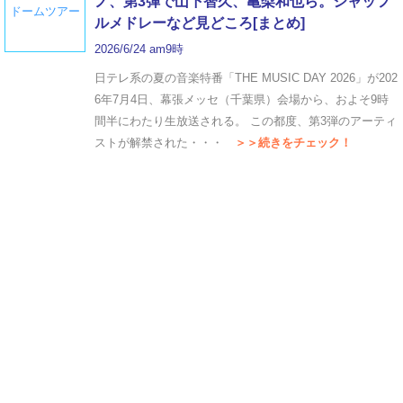
ノ、第3弾で山下智久、亀梨和也ら。シャッフ
ドームツアー
ルメドレーなど見どころ[まとめ]
2026/6/24 am9時
日テレ系の夏の音楽特番「THE MUSIC DAY 2026」が202
6年7月4日、幕張メッセ（千葉県）会場から、およそ9時
間半にわたり生放送される。 この都度、第3弾のアーティ
ストが解禁された・・・
＞＞続きをチェック！