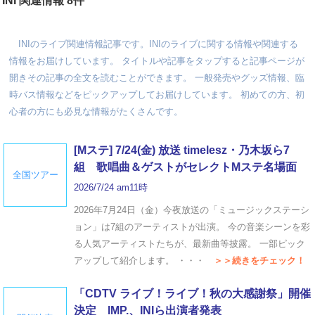
INI 関連情報 8件
INIのライブ関連情報記事です。INIのライブに関する情報や関連する
情報をお届けしています。 タイトルや記事をタップすると記事ページが
開きその記事の全文を読むことができます。 一般発売やグッズ情報、臨
時バス情報などをピックアップしてお届けしています。 初めての方、初
心者の方にも必見な情報がたくさんです。
[Mステ] 7/24(金) 放送 timelesz・乃木坂ら7
組 歌唱曲＆ゲストがセレクトMステ名場面
全国ツアー
2026/7/24 am11時
2026年7月24日（金）今夜放送の「ミュージックステーシ
ョン」は7組のアーティストが出演。 今の音楽シーンを彩
る人気アーティストたちが、最新曲等披露。 一部ピック
アップして紹介します。 ・・・
＞＞続きをチェック！
「CDTV ライブ！ライブ！秋の大感謝祭」開催
決定 IMP.、INIら出演者発表