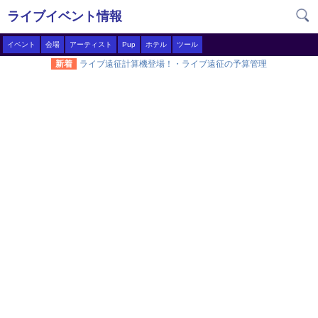
ライブイベント情報
イベント
会場
アーティスト
Pup
ホテル
ツール
新着
ライブ遠征計算機登場！・ライブ遠征の予算管理