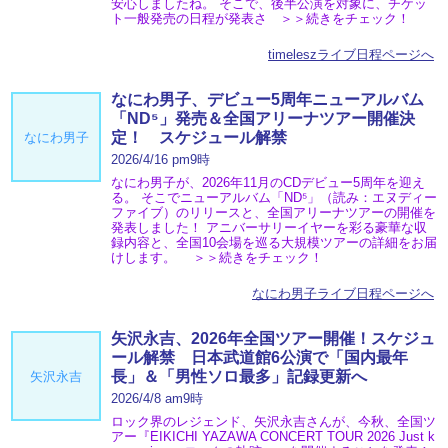
安心しましたね。 そこで、後半公演を対象に、チケッ
ト一般発売の日程が発表さ ＞＞続きをチェック！
timeleszライブ日程ページへ
なにわ男子、デビュー5周年ニューアルバム
「ND⁵」発売＆全国アリーナツアー開催決
定！ スケジュール解禁
なにわ男子
2026/4/16 pm9時
なにわ男子が、2026年11月のCDデビュー5周年を迎え
る。 そこでニューアルバム「ND⁵」（読み：エヌディー
ファイブ）のリリースと、全国アリーナツアーの開催を
発表しました！ アニバーサリーイヤーを彩る豪華な収
録内容と、全国10会場を巡る大規模ツアーの詳細をお届
けします。 ＞＞続きをチェック！
なにわ男子ライブ日程ページへ
矢沢永吉、2026年全国ツアー開催！スケジュ
ール解禁 日本武道館6公演で「国内最年
長」＆「男性ソロ最多」記録更新へ
矢沢永吉
2026/4/8 am9時
ロック界のレジェンド、矢沢永吉さんが、今秋、全国ツ
アー『EIKICHI YAZAWA CONCERT TOUR 2026 Just k