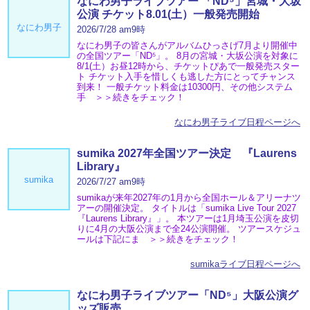
なにわ男子ライブツアー 「ND⁵」宮城・大坂
公演 チケット8.01(土）一般発売開始
なにわ男子
2026/7/28 am9時
なにわ男子の皆さんがアルバムひっさげ7月より開催中
の全国ツアー「ND⁵」。 8月の宮城・大坂公演を対象に
8/1(土）お昼12時から、チケットぴあで一般発売スター
ト チケット入手を惜しくも逃した方にとってチャンス
到来！ 一般チケット料金は10300円、その他システム
手 ＞＞続きをチェック！
なにわ男子ライブ日程ページへ
sumika 2027年全国ツアー決定 『Laurens
Library』
sumika
2026/7/27 am9時
sumikaが来年2027年の1月から全国ホール＆アリーナツ
アーの開催決定。 タイトルは「sumika Live Tour 2027
『Laurens Library』」。 本ツアーは1月埼玉公演を皮切
りに4月の大阪公演まで全24公演開催。 ツアースケジュ
ールは下記にま ＞＞続きをチェック！
sumikaライブ日程ページへ
なにわ男子ライブツアー「ND⁵」大阪公演グ
ッズ販売