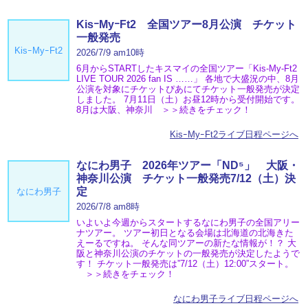
KisｰMyｰFt2 全国ツアー8月公演 チケット
一般発売
KisｰMyｰFt2
2026/7/9 am10時
6月からSTARTしたキスマイの全国ツアー「Kis-My-Ft2
LIVE TOUR 2026 fan IS ……」 各地で大盛況の中、8月
公演を対象にチケットぴあにてチケット一般発売が決定
しました。 7月11日（土）お昼12時から受付開始です。
8月は大阪、神奈川 ＞＞続きをチェック！
KisｰMyｰFt2ライブ日程ページへ
なにわ男子 2026年ツアー「ND⁵」 大阪・
神奈川公演 チケット一般発売7/12（土）決
定
なにわ男子
2026/7/8 am8時
いよいよ今週からスタートするなにわ男子の全国アリー
ナツアー。 ツアー初日となる会場は北海道の北海きた
えーるですね。 そんな同ツアーの新たな情報が！？ 大
阪と神奈川公演のチケットの一般発売が決定したようで
す！ チケット一般発売は”7/12（土）12:00”スタート。
＞＞続きをチェック！
なにわ男子ライブ日程ページへ