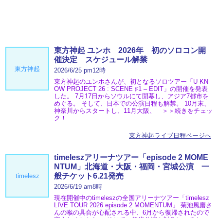
東方神起 ユンホ 2026年 初のソロコン開
催決定 スケジュール解禁
東方神起
2026/6/25 pm12時
東方神起のユンホさんが、初となるソロツアー「U-KN
OW PROJECT 26 : SCENE ♯1 – EDIT」の開催を発表
した。 7月17日からソウルにて開幕し、アジア7都市を
めぐる。 そして、日本での公演日程も解禁。 10月末、
神奈川からスタートし、11月大阪、 ＞＞続きをチェッ
ク！
東方神起ライブ日程ページへ
timeleszアリーナツアー「episode 2 MOME
NTUM」北海道・大阪・福岡・宮城公演 一
般チケット6.21発売
timelesz
2026/6/19 am8時
現在開催中のtimeleszの全国アリーナツアー「timelesz
LIVE TOUR 2026 episode 2 MOMENTUM」 菊池風磨さ
んの喉の具合が心配される中、6月から復帰されたので