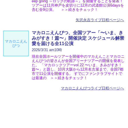
eep going ～ロックの軌跡～』を開催することを発表！
ツアーは11月神戸を皮切りに12月の武道館公演6daysを
含む全9公演。 ＞＞続きをチェック！
矢沢永吉ライブ日程ページへ
マカロニえんぴつ、全国ツアー「〜いま、き
みがすき！篇〜」開催決定 スケジュール解禁
マカロニえん
愛を届ける全11公演
ぴつ
2026/3/31 am10時
現在全国ホールツアーを開催中のマカえんことマカロニ
えんぴつの皆さんが全国アリーナツアーの開催を発表し
た。 「マカロックツアーvol.22 〜いま、きみがすき！
篇〜」と題し、10月大阪から12月名古屋まで、全国7都
市で11公演を開催する。 すでにファンクラブサイトで
は最速の ＞＞続きをチェック！
マカロニえんぴつライブ日程ページへ