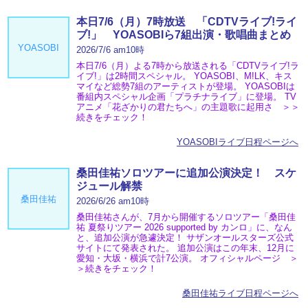
本日7/6（月）7時放送 「CDTVライブ!ライ
ブ!」 YOASOBIら7組出演・歌唱曲まとめ
YOASOBI
2026/7/6 am10時
本日7/6（月）よる7時から放送される「CDTVライブ!ラ
イブ!」は2時間スペシャル。 YOASOBI、M!LK、キス
マイなど総勢7組のアーティストが登場。 YOASOBIは
番組内スペシャル企画「プラチナライブ」に登場。 TV
アニメ「花ざかりの君たちへ」の主題歌に起用さ ＞＞
続きをチェック！
YOASOBIライブ日程ページへ
桑田佳祐ソロツアーに追加公演決定！ スケ
ジュール解禁
桑田佳祐
2026/6/26 am10時
桑田佳祐さんが、7月から開催するソロツアー「桑田佳
祐 夏祭りツアー 2026 supported by カンロ」に、なん
と、追加公演が急遽決定！ サザンオールスターズ公式
サイトにて発表された。 追加公演はこの年末、12月に
愛知・大坂・横浜で計7公演。 オフィシャルページ ＞
＞続きをチェック！
桑田佳祐ライブ日程ページへ