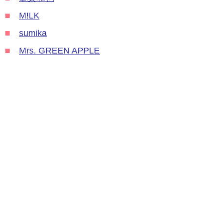
■
M!LK
■
sumika
■
Mrs. GREEN APPLE