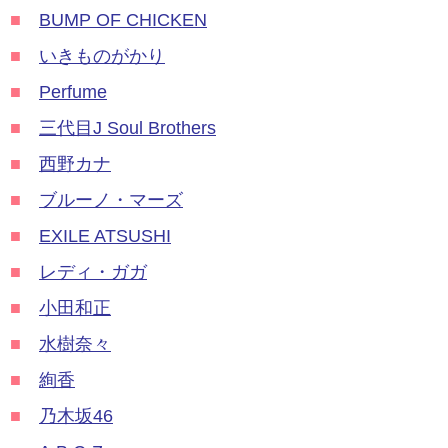
■
BUMP OF CHICKEN
■
いきものがかり
■
Perfume
■
三代目J Soul Brothers
■
西野カナ
■
ブルーノ・マーズ
■
EXILE ATSUSHI
■
レディ・ガガ
■
小田和正
■
水樹奈々
■
絢香
■
乃木坂46