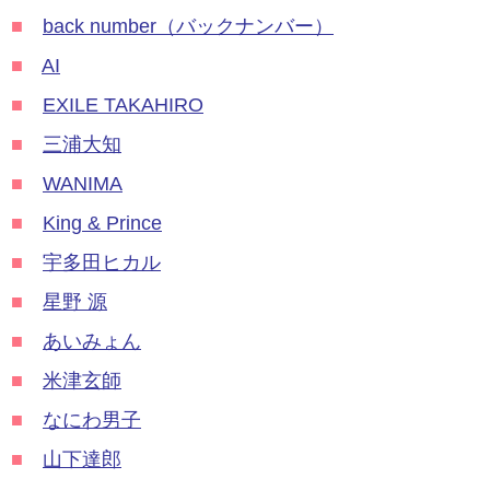
■
back number（バックナンバー）
■
AI
■
EXILE TAKAHIRO
■
三浦大知
■
WANIMA
■
King & Prince
■
宇多田ヒカル
■
星野 源
■
あいみょん
■
米津玄師
■
なにわ男子
■
山下達郎