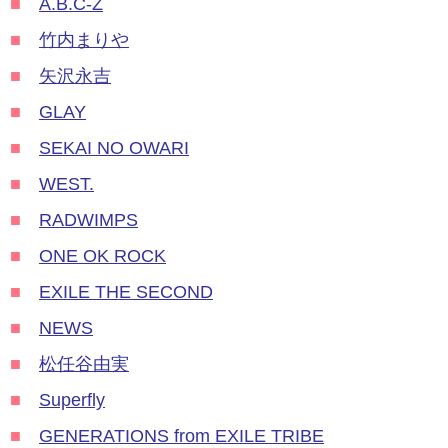
■
A.B.C-Z
■
竹内まりや
■
矢沢永吉
■
GLAY
■
SEKAI NO OWARI
■
WEST.
■
RADWIMPS
■
ONE OK ROCK
■
EXILE THE SECOND
■
NEWS
■
松任谷由実
■
Superfly
■
GENERATIONS from EXILE TRIBE