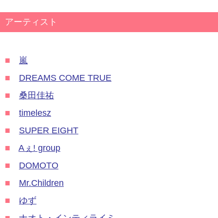
アーティスト
■
嵐
■
DREAMS COME TRUE
■
桑田佳祐
■
timelesz
■
SUPER EIGHT
■
Aぇ! group
■
DOMOTO
■
Mr.Children
■
ゆず