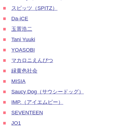
■
スピッツ（SPITZ）
■
Da-iCE
■
玉置浩二
■
Tani Yuuki
■
YOASOBI
■
マカロニえんぴつ
■
緑黄色社会
■
MISIA
■
Saucy Dog（サウシードッグ）
■
IMP.（アイエムピー）
■
SEVENTEEN
■
JO1