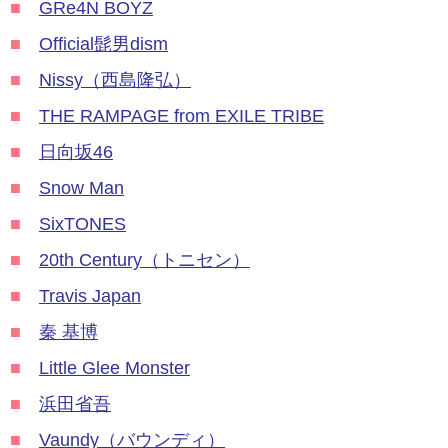
■
GRe4N BOYZ
■
Official髭男dism
■
Nissy（西島隆弘）
■
THE RAMPAGE from EXILE TRIBE
■
日向坂46
■
Snow Man
■
SixTONES
■
20th Century（トニセン）
■
Travis Japan
■
秦 基博
■
Little Glee Monster
■
浜田省吾
■
Vaundy（バウンディ）