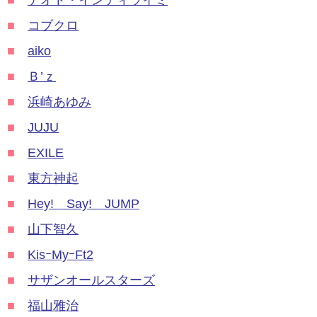
■
ナオト・インティライミ
■
コブクロ
■
aiko
■
Ｂ’ｚ
■
浜崎あゆみ
■
JUJU
■
EXILE
■
東方神起
■
Hey! Say! JUMP
■
山下智久
■
KisｰMyｰFt2
■
サザンオールスターズ
■
福山雅治