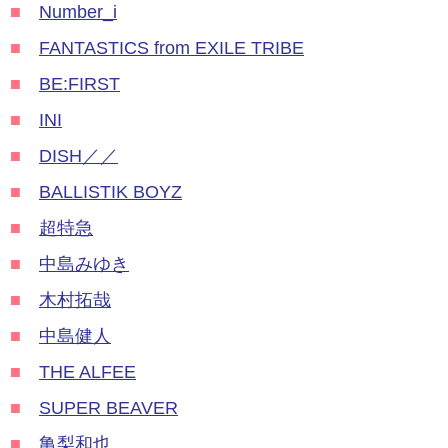
■
Number_i
■
FANTASTICS from EXILE TRIBE
■
BE:FIRST
■
INI
■
DISH／／
■
BALLISTIK BOYZ
■
超特急
■
中島みゆき
■
木村拓哉
■
中島健人
■
THE ALFEE
■
SUPER BEAVER
■
亀梨和也