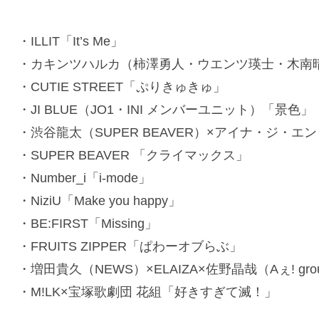
・ILLIT「It’s Me」
・カキンツハルカ（柿澤勇人・ウエンツ瑛士・木南晴夏）「サ
・CUTIE STREET「ぷりきゅきゅ」
・JI BLUE（JO1・INI メンバーユニット）「景色」
・渋谷龍太（SUPER BEAVER）×アイナ・ジ・エンド「Swa
・SUPER BEAVER 「クライマックス」
・Number_i「i-mode」
・NiziU「Make you happy」
・BE:FIRST「Missing」
・FRUITS ZIPPER「ぱわーオブらぶ」
・増田貴久（NEWS）×ELAIZA×佐野晶哉（Aぇ! gr
・M!LK×宝塚歌劇団 花組「好きすぎて滅！」