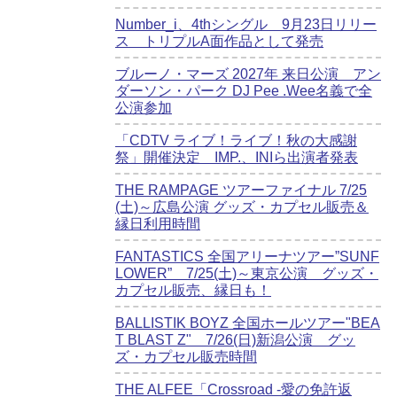
Number_i、4thシングル 9月23日リリー
ス トリプルA面作品として発売
ブルーノ・マーズ 2027年 来日公演 アン
ダーソン・パーク DJ Pee .Wee名義で全
公演参加
「CDTV ライブ！ライブ！秋の大感謝
祭」開催決定 IMP.、INIら出演者発表
THE RAMPAGE ツアーファイナル 7/25
(土)～広島公演 グッズ・カプセル販売＆
縁日利用時間
FANTASTICS 全国アリーナツアー”SUNF
LOWER” 7/25(土)～東京公演 グッズ・
カプセル販売、縁日も！
BALLISTIK BOYZ 全国ホールツアー"BEA
T BLAST Z" 7/26(日)新潟公演 グッ
ズ・カプセル販売時間
THE ALFEE「Crossroad -愛の免許返