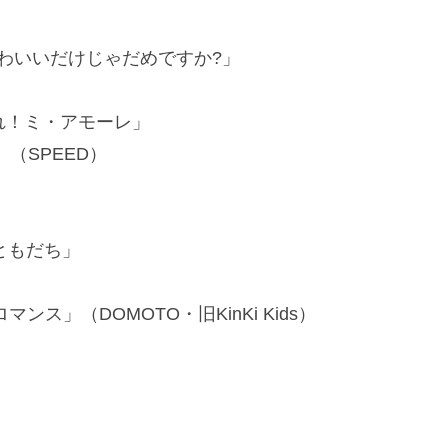
ate」「かわいいだけじゃだめですか?」
」「盛れ！ミ・アモーレ」
Y」（SPEED）
ともだち」
」（DOMOTO・旧KinKi Kids）
」