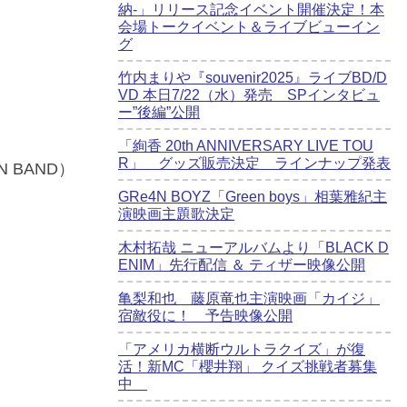
納-」リリース記念イベント開催決定！本
会場トークイベント＆ライブビューイン
グ
竹内まりや『souvenir2025』ライブBD/D
VD 本日7/22（水）発売 SPインタビュ
ー”後編”公開
「絢香 20th ANNIVERSARY LIVE TOU
R」 グッズ販売決定 ラインナップ発表
N BAND）
GRe4N BOYZ「Green boys」相葉雅紀主
演映画主題歌決定
木村拓哉 ニューアルバムより「BLACK D
ENIM」先行配信 ＆ ティザー映像公開
亀梨和也 藤原竜也主演映画「カイジ」
宿敵役に！ 予告映像公開
「アメリカ横断ウルトラクイズ」が復
活！新MC「櫻井翔」 クイズ挑戦者募集
中