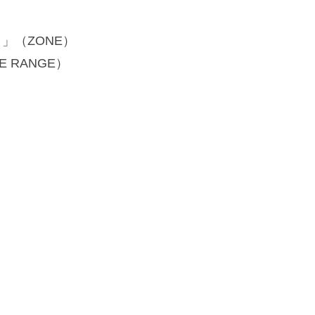
の～」（ZONE）
E RANGE）