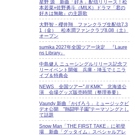
星野 源 新曲「好き」配信リリース！松
本若菜×佐野勇斗（M!LK）ドラマ「君の
好きは無敵』の主題歌
大野智・櫻井翔 ファンクラブ生配信7.3
1（金） 松本潤ファンクラブ8.08（土）
オープン
sumika 2027年全国ツアー決定 『Laure
ns Library』
中島健人 ニューシングルリリース記念フ
リーイベント開催 兵庫・埼玉でミニラ
イブ＆特典会
NEWS 全国ツアー” /// KMK” 北海道公
演 会場グッズ販売時間（整理券要）
Vaundy 新曲「かげろう」ミュージックビ
デオ公開 ”熱闘甲子園”テーマソングとし
て話題
Snow Man「THE FIRST TAKE」に初登
場 新曲「グッタイム」スペシャルアレ