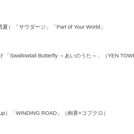
ウダージ」「Part of Your World」
llowtail Butterfly ～あいのうた～」（YEN TOW
oup）「WINDING ROAD」（絢香×コブクロ）