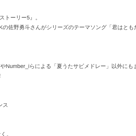
ストーリー5』。
!LKの佐野勇斗さんがシリーズのテーマソング「君はとも
やNumber_iらによる「夏うたサビメドレー」以外にも
！
ンス
なく。