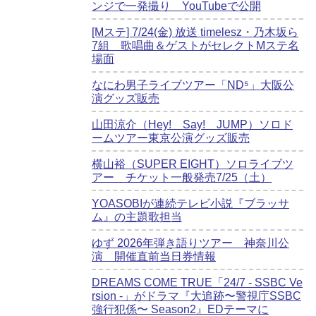
ンジで一発撮り YouTubeで公開
[Mステ] 7/24(金) 放送 timelesz・乃木坂ら
7組 歌唱曲＆ゲストがセレクトMステ名
場面
なにわ男子ライブツアー「ND⁵」大阪公
演グッズ販売
山田涼介（Hey! Say! JUMP）ソロド
ームツアー東京公演グッズ販売
横山裕（SUPER EIGHT）ソロライブツ
アー チケット一般発売7/25（土）
YOASOBIが連続テレビ小説『ブラッサ
ム』の主題歌担当
ゆず 2026年弾き語りツアー 神奈川公
演 開催直前当日券情報
DREAMS COME TRUE「24/7 - SSBC Ve
rsion -」がドラマ『大追跡〜警視庁SSBC
強行犯係〜 Season2』EDテーマに