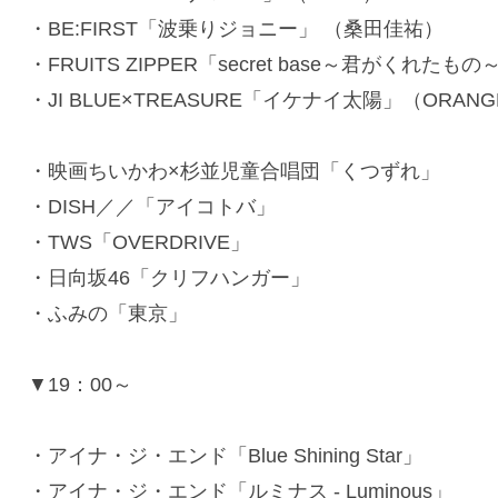
・BE:FIRST「波乗りジョニー」 （桑田佳祐）
・FRUITS ZIPPER「secret base～君がくれたも
・JI BLUE×TREASURE「イケナイ太陽」（ORANG
・映画ちいかわ×杉並児童合唱団「くつずれ」
・DISH／／「アイコトバ」
・TWS「OVERDRIVE」
・日向坂46「クリフハンガー」
・ふみの「東京」
▼19：00～
・アイナ・ジ・エンド「Blue Shining Star」
・アイナ・ジ・エンド「ルミナス - Luminous」