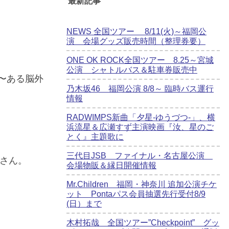
最新記事
NEWS 全国ツアー 8/11(火)～福岡公
演 会場グッズ販売時間（整理券要）
ONE OK ROCK全国ツアー 8.25～宮城
公演 シャトルバス＆駐車券販売中
〜ある脳外
乃木坂46 福岡公演 8/8～ 臨時バス運行
情報
RADWIMPS新曲「夕星-ゆうづつ-」、横
浜流星＆広瀬すず主演映画『汝、星のご
とく』主題歌に
三代目JSB ファイナル・名古屋公演
皆さん。
会場物販＆縁日開催情報
Mr.Children 福岡・神奈川 追加公演チケ
ット Pontaパス会員抽選先行受付8/9
(日）まで
木村拓哉 全国ツアー”Checkpoint” グッ