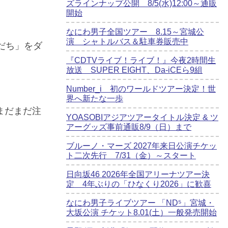
ズラインナップ公開 8/5(水)12:00～通販
開始
なにわ男子全国ツアー 8.15～宮城公
演 シャトルバス＆駐車券販売中
だち」をダ
『CDTVライブ！ライブ！』今夜2時間生
放送 SUPER EIGHT、Da-iCEら9組
Number_i 初のワールドツアー決定！世
界へ新たな一歩
まだまだ注
YOASOBIアジアツアータイトル決定 & ツ
アーグッズ事前通販8/9（日）まで
ブルーノ・マーズ 2027年来日公演チケッ
ト二次先行 7/31（金）～スタート
日向坂46 2026年全国アリーナツアー決
定 4年ぶりの「ひなくり2026」に歓喜
なにわ男子ライブツアー 「ND⁵」宮城・
大坂公演 チケット8.01(土）一般発売開始