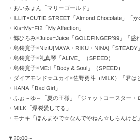
・あいみょん「マリーゴールド」
・ILLIT×CUTIE STREET「Almond Chocol
・KisｰMyｰFt2「My Affection」
・郷ひろみ×Juice=Juice「GOLDFINGER’99
・島袋寛子×NiziU[MAYA・RIKU・NINA]「STEAD
・島袋寛子×礼真琴「ALIVE」（SPEED）
・島袋寛子×ME:I「Body & Soul」（SPEED）
・ダイアモンド☆ユカイ×佐野勇斗（M!LK）「君は
・HANA「Bad Girl」
・ふぉ～ゆ～「夏の王様」「ジェットコースター・ロマンス
・M!LK「爆裂愛してる」
・モナキ「ほんまやで☆なんでやねん☆しらんけど
▼20:00～