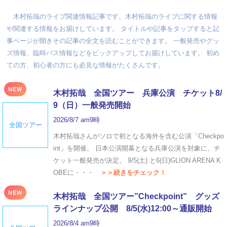
木村拓哉のライブ関連情報記事です。木村拓哉のライブに関する情報
や関連する情報をお届けしています。 タイトルや記事をタップすると記
事ページが開きその記事の全文を読むことができます。 一般発売やグッ
ズ情報、臨時バス情報などをピックアップしてお届けしています。 初め
ての方、初心者の方にも必見な情報がたくさんです。
NEW
木村拓哉 全国ツアー 兵庫公演 チケット8/
9（日）一般発売開始
2026/8/7 am9時
全国ツアー
木村拓哉さんがソロで初となる海外を含む公演「Checkpo
int」を開催。 日本公演開幕となる兵庫公演を対象に、チ
ケット一般発売が決定。 9/5(土) と6(日)GLION ARENA K
OBEに・・・
＞＞続きをチェック！
NEW
木村拓哉 全国ツアー”Checkpoint” グッズ
ラインナップ公開 8/5(水)12:00～通販開始
2026/8/4 am9時