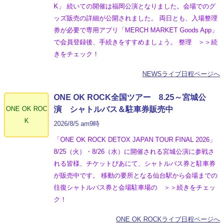
K」 続いての開催は福岡公演となりました。会場でのグ
ッズ販売の詳細が公開されました。 両日とも、入場整理
券が必要で専用アプリ「MERCH MARKET Goods App」
で会員登録後、手続きをすすめましょう。 整理 ＞＞続
きをチェック！
NEWSライブ日程ページへ
ONE OK ROCK全国ツアー 8.25～宮城公
ONE OK ROC
演 シャトルバス＆駐車券販売中
K
2026/8/5 am9時
「ONE OK ROCK DETOX JAPAN TOUR FINAL 2026」
8/25（火）・8/26（水）に開催される宮城公演に参戦さ
れる皆様、チケットぴあにて、シャトルバス券と駐車券
が販売中です。 移動の要所となる仙台駅から会場までの
往復シャトルバス券と会場駐車場の ＞＞続きをチェッ
ク！
ONE OK ROCKライブ日程ページへ