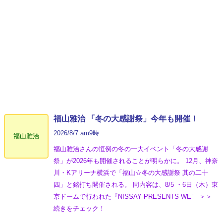
福山雅治 「冬の⼤感謝祭」今年も開催！
2026/8/7 am9時
福山雅治
福山雅治さんの恒例の冬の一大イベント「冬の⼤感謝
祭」が2026年も開催されることが明らかに。 12月、神奈
川・Kアリーナ横浜で「福山☆冬の大感謝祭 其の二十
四」と銘打ち開催される。 同内容は、8/5 ・6日（木）東
京ドームで行われた『NISSAY PRESENTS WE’ ＞＞
続きをチェック！