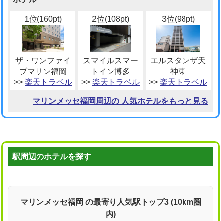
1
2
3
位(160pt)
位(108pt)
位(98pt)
ザ・ワンファイ
スマイルスマー
エルスタンザ天
ブマリン福岡
トイン博多
神東
>>
楽天トラベル
>>
楽天トラベル
>>
楽天トラベル
マリンメッセ福岡周辺の 人気ホテルをもっと見る
駅周辺のホテルを探す
マリンメッセ福岡 の最寄り人気駅トップ3 (10km圏
内)