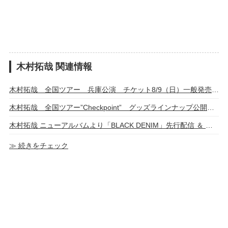
木村拓哉 関連情報
木村拓哉 全国ツアー 兵庫公演 チケット8/9（日）一般発売開始
木村拓哉 全国ツアー”Checkpoint” グッズラインナップ公開 8/5(水)12:00～通販開始
木村拓哉 ニューアルバムより「BLACK DENIM」先行配信 ＆ ティザー映像公開
≫ 続きをチェック