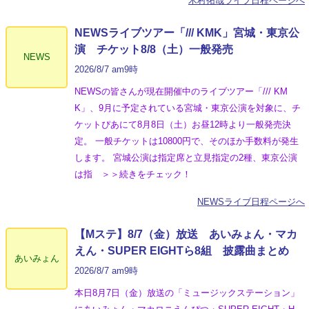
木村拓哉ライブ日程ページへ
NEWSライブツアー「/// KMK」宮城・東京公
演 チケット8/8（土）一般発売
NEWS
2026/8/7 am9時
NEWSの皆さんが現在開催中のライブツアー「/// KM
K」、9月に予定されている宮城・東京公演を対象に、チ
ケットぴあにて8月8日（土）お昼12時より一般発売決
定。 一般チケットは10800円で、そのほか手数料が発生
します。 宮城公演は指定席と立見指定の2種、東京公演
は指 ＞＞続きをチェック！
NEWSライブ日程ページへ
【Mステ】8/7（金）放送 あいみょん・マカ
えん・SUPER EIGHTら8組 披露曲まとめ
あいみょん
2026/8/7 am9時
本日8月7日（金）放送の「ミュージックステーション」