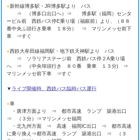
●
新幹線博多駅・JR博多駅より バス
⇒ （博多口出口へ）⇒ 博多駅（福岡）センタ
ービル前 西鉄バス停E乗り場（福銀前）より、（８８
番中央ふ頭行き乗車 １８分） ⇒ マリンメッセ前下
車 ⇒すぐ
●
西鉄大牟田線福岡駅・地下鉄天神駅より バス
⇒ ソラリアステージ前 西鉄バス停２A乗り場
へ ⇒ （中央埠頭行き ８０番 乗車 １３分) ⇒
マリンメッセ前下車 ⇒すぐ
▼
ライブ開催時、西鉄バス臨時バス運行
●
車
・唐津方面より ⇒ 都市高速 ランプ 築港出口
⇒ （３分）⇒マリンメッセ福岡
・北九州方面 ⇒ 高速 福岡IC出口 ⇒ 都市高速
に乗り換え⇒都市高速 ランプ 築港出口 ⇒ （３