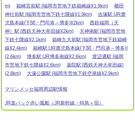
m)
箱崎宮前駅 [福岡市営地下鉄箱崎線](1.9km)
櫛田
神社前駅 [福岡市営地下鉄七隈線](1.9km)
吉塚駅 [JR鹿
児島本線(下関・門司港～博多)](2km)
西鉄福岡（天
神）駅 [西鉄天神大牟田線](2km)
天神南駅 [福岡市営地
下鉄七隈線](2.1km)
箱崎九大前駅 [福岡市営地下鉄箱崎
線](2.4km)
箱崎駅 [JR鹿児島本線(下関・門司港～博多)]
(2.6km)
博多駅 [JR博多南線](2.6km)
渡辺通駅 [福岡
市営地下鉄七隈線](2.6km)
薬院駅 [西鉄天神大牟田線]
(2.8km)
大濠公園駅 [福岡市営地下鉄空港線](2.9km)
マリンメッセ福岡周辺駅情報
JR楽パック赤い風船（JR新幹線・特急＋宿）