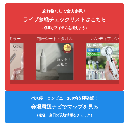
忘れ物なしで全力参戦！
ライブ参戦チェックリストはこちら
（必要なアイテムを揃えよう）
クトミラー
制汗シート・タオル
ハンディファン
バス停・コンビニ・100均を即確認！
会場周辺ナビでマップを見る
（遠征・当日の現地情報をチェック）