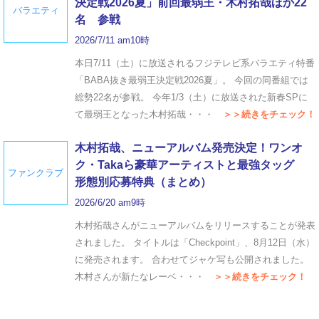
決定戦2026夏」前回最弱王・木村拓哉ほか22
バラエティ
名 参戦
2026/7/11 am10時
本日7/11（土）に放送されるフジテレビ系バラエティ特番
「BABA抜き最弱王決定戦2026夏」。 今回の同番組では
総勢22名が参戦。 今年1/3（土）に放送された新春SPに
て最弱王となった木村拓哉・・・
＞＞続きをチェック！
木村拓哉、ニューアルバム発売決定！ワンオ
ク・Takaら豪華アーティストと最強タッグ
ファンクラブ
形態別応募特典（まとめ）
2026/6/20 am9時
木村拓哉さんがニューアルバムをリリースすることが発表
されました。 タイトルは「Checkpoint」、8月12日（水）
に発売されます。 合わせてジャケ写も公開されました。
木村さんが新たなレーベ・・・
＞＞続きをチェック！