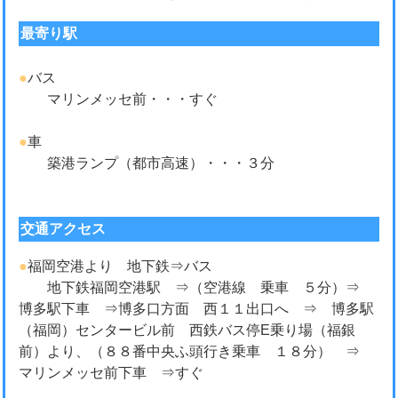
最寄り駅
●
バス
マリンメッセ前・・・すぐ
●
車
築港ランプ（都市高速）・・・３分
交通アクセス
●
福岡空港より 地下鉄⇒バス
地下鉄福岡空港駅 ⇒（空港線 乗車 ５分）⇒
博多駅下車 ⇒博多口方面 西１１出口へ ⇒ 博多駅
（福岡）センタービル前 西鉄バス停E乗り場（福銀
前）より、（８８番中央ふ頭行き乗車 １８分） ⇒
マリンメッセ前下車 ⇒すぐ