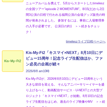
ニューアルバムを携えて、5月からスタートしたtimelesz
の全国ツアー”episode 2 MOMENTUM”。8/15(土)から2日
間3公演の日程で行われる福岡公演の会場グッズ販売の時
間が発表されました。 参加するには、事前に入場整理券
の入手が必要です。 公演日の約1 ＞＞続きをチェッ
ク！
timeleszライブ日程ページへ
Kis-My-Ft2「キスマイ×NEXT」8月10日にデ
ビュー15周年！記念ライブ生配信ほか、ファ
KisｰMyｰFt2
ン必見の企画が続々
2026/8/8 am10時
Kis-My-Ft2が、2026年8月10日にデビュー15周年という
大きな節目を迎える。 そんなアニバーサリーイヤーを盛
り上げるべく、動画配信サービス・U-NEXTとの大型プ
ロジェクト「キスマイ×NEXT」が始動。8月10日の記念
ライブ生配信をはじめ、過去のライブ映像やMV ＞＞続