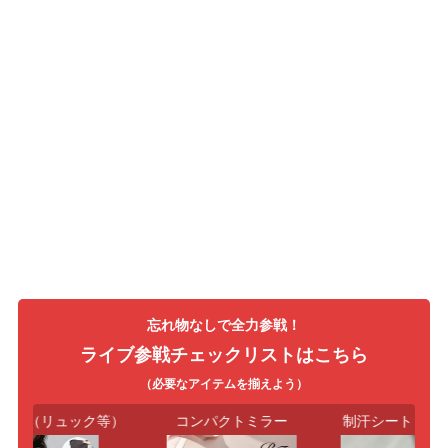
忘れ物なしで全力参戦！
ライブ参戦チェックリストはこちら
（必要なアイテムを揃えよう）
グ（リュック等）
コンパクトミラー
制汗シート・タオ