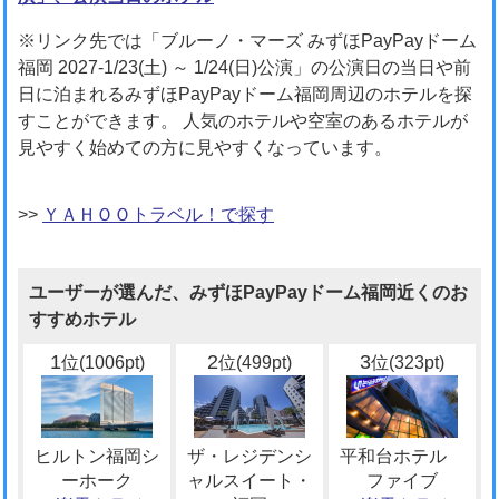
※リンク先では「ブルーノ・マーズ みずほPayPayドーム
福岡 2027-1/23(土) ～ 1/24(日)公演」の公演日の当日や前
日に泊まれるみずほPayPayドーム福岡周辺のホテルを探
すことができます。 人気のホテルや空室のあるホテルが
見やすく始めての方に見やすくなっています。
>>
ＹＡＨＯＯトラベル！で探す
ユーザーが選んだ、みずほPayPayドーム福岡近くのお
すすめホテル
1
2
3
位(1006pt)
位(499pt)
位(323pt)
ヒルトン福岡シ
ザ・レジデンシ
平和台ホテル
ーホーク
ャルスイート・
ファイブ