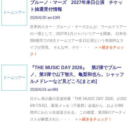
ブルーノ・マーズ 2027年来日公演 チケッ
ト抽選受付情報
ドームツアー
2026/6/30 am10時
世界的スター・ブルーノ・マーズさんが、ワールドツアー
の一環として、2027年1月ジャパンツアーを開催。 日本全
国6都市での6大ドームツアー全12公演という奇跡的なラ
イブが実現。 そんな中、チケ・・・
＞＞続きをチェッ
ク！
『THE MUSIC DAY 2026』 第2弾でブルー
ノ、第3弾で山下智久、亀梨和也ら。シャッフ
ドームツアー
ルメドレーなど見どころ[まとめ]
2026/6/24 am9時
日テレ系の夏の音楽特番「THE MUSIC DAY 2026」が202
6年7月4日、幕張メッセ（千葉県）会場から、およそ9時
間半にわたり生放送される。 この都度、第3弾のアーティ
ストが解禁された・・・
＞＞続きをチェック！