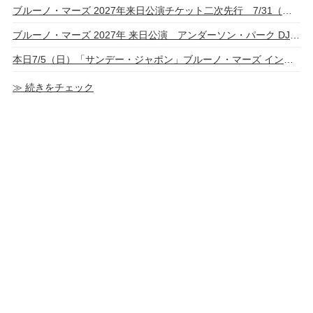
ブルーノ・マーズ 2027年来日公演チケット二次先行 7/31（金）～スタート
ブルーノ・マーズ 2027年 来日公演 アンダーソン・パーク DJ Pee .Wee名義で全公演参加
本日7/5（日）「サンデー・ジャポン」ブルーノ・マーズ インタビューを放送
≫ 続きをチェック