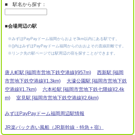
■ 駅名から探す：
■会場周辺の駅
※みずほPayPayドーム福岡からおよそ3km以内にある駅です。
※()内はみずほPayPayドーム福岡からのおおよその直線距離です。
※リンク先の駅ページでは駅周辺の宿を探すことができます。
唐人町駅 [福岡市営地下鉄空港線](957m)
西新駅 [福岡
市営地下鉄空港線](1.3km)
大濠公園駅 [福岡市営地下鉄
空港線](1.7km)
六本松駅 [福岡市営地下鉄七隈線](2.4k
m)
室見駅 [福岡市営地下鉄空港線](2.6km)
みずほPayPayドーム福岡周辺駅情報
JR楽パック赤い風船（JR新幹線・特急＋宿）