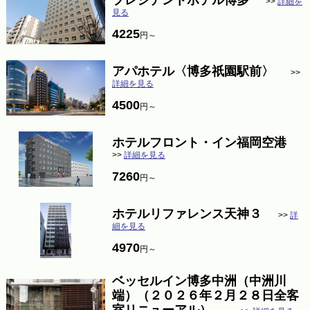
プレジデントホテル博多
>>
詳細を
見る
4225
円～
アパホテル〈博多祇園駅前〉
>>
詳細を見る
4500
円～
ホテルフロント・イン福岡空港
>>
詳細を見る
7260
円～
ホテルリファレンス天神３
>>
詳
細を見る
4970
円～
ベッセルイン博多中洲（中洲川
端）（２０２６年２月２８日全客