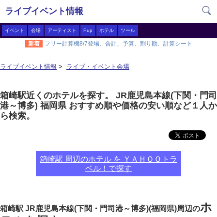
ライブイベント情報
イベント
会場
アーティスト
Pup
ホテル
ツール
新着
フリー計算機8/7登場、合計、予算、割り勘、計算シート
ライブイベント情報
>
ライブ・イベント会場
箱崎駅近くのホテルを探す。 JR鹿児島本線(下関・門司
港～博多) 福岡県 おすすめ順や価格の安い順など１人か
ら検索。
箱崎駅 周辺のホテル を ＹＡＨＯＯトラ
ベル！で探す
ホ
箱崎駅 JR鹿児島本線(下関・門司港～博多)(福岡県)周辺の