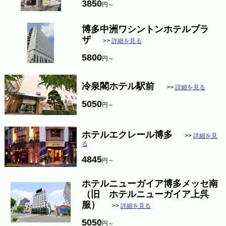
3850
円～
博多中洲ワシントンホテルプラ
ザ
>>
詳細を見る
5800
円～
冷泉閣ホテル駅前
>>
詳細を見る
5050
円～
ホテルエクレール博多
>>
詳細を見
る
4845
円～
ホテルニューガイア博多メッセ南
（旧 ホテルニューガイア上呉
服）
>>
詳細を見る
5050
円～