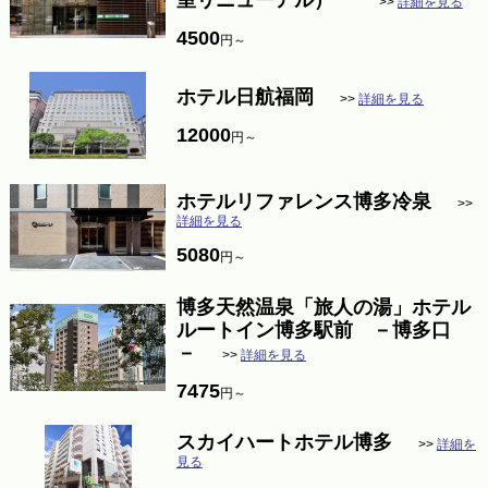
室リニューアル）
>>
詳細を見る
4500
円～
ホテル日航福岡
>>
詳細を見る
12000
円～
ホテルリファレンス博多冷泉
>>
詳細を見る
5080
円～
博多天然温泉「旅人の湯」ホテル
ルートイン博多駅前 －博多口
－
>>
詳細を見る
7475
円～
スカイハートホテル博多
>>
詳細を
見る