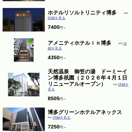
ホテルリソルトリニティ博多
>>
詳細を見る
7400
円～
アメニティホテルｉｎ博多
>>
詳
細を見る
4350
円～
天然温泉 御笠の湯 ドーミーイ
ン博多祇園（２０２６年４月１日
リニューアルオープン）
>>
詳細を
見る
8505
円～
博多グリーンホテルアネックス
>>
詳細を見る
7250
円～