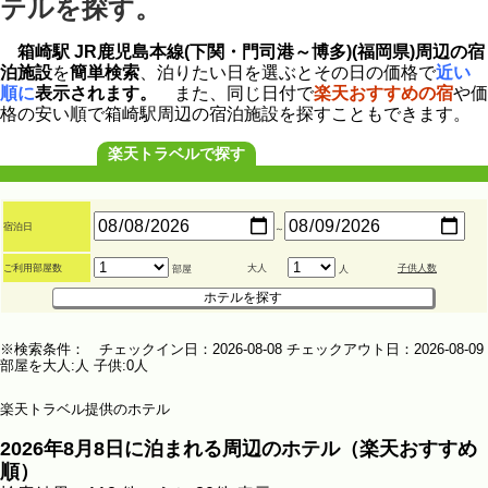
テルを探す。
箱崎駅 JR鹿児島本線(下関・門司港～博多)(福岡県)周辺の宿
泊施設
を
簡単検索
、泊りたい日を選ぶとその日の価格で
近い
順に
表示されます。
また、同じ日付で
楽天おすすめの宿
や価
格の安い順で箱崎駅周辺の宿泊施設を探すこともできます。
楽天トラベルで探す
宿泊日
～
ご利用部屋数
大人
子供人数
部屋
人
※検索条件： チェックイン日：2026-08-08 チェックアウト日：2026-08-09
部屋を大人:人 子供:0人
楽天トラベル提供のホテル
2026年8月8日に泊まれる周辺のホテル（楽天おすすめ
順）