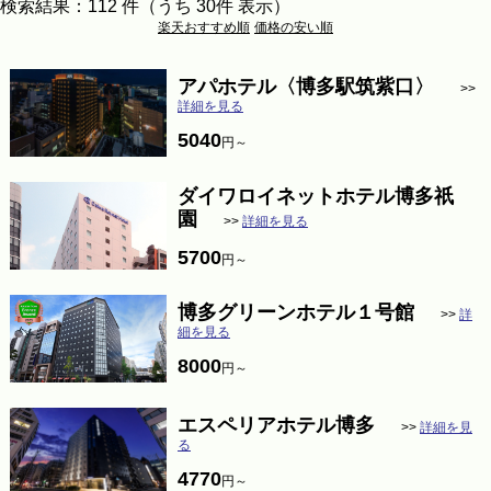
検索結果：112 件
（うち 30件 表示）
楽天おすすめ順
価格の安い順
アパホテル〈博多駅筑紫口〉
>>
詳細を見る
5040
円～
ダイワロイネットホテル博多祇
園
>>
詳細を見る
5700
円～
博多グリーンホテル１号館
>>
詳
細を見る
8000
円～
エスペリアホテル博多
>>
詳細を見
る
4770
円～