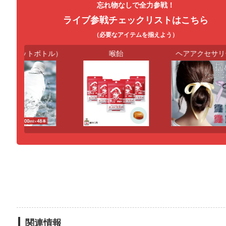
忘れ物なしで全力参戦！
ライブ参戦チェックリストはこちら
（必要なアイテムを揃えよう）
（ペットボトル）
喉飴
ヘアアクセサリー
関連情報