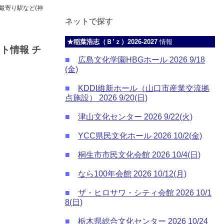
、最寄り駅など(神
ネットで探す
★稲葉浩志（Ｂ’ｚ）2026-2027
情報
ント情報 チ
■
広島文化学園HBGホール 2026 9/18
(金)
■
KDDI維新ホール（山口市産業交流拠
点施設） 2026 9/20(日)
■
津山文化センター 2026 9/22(火)
■
YCC県民文化ホール 2026 10/2(金)
■
桐生市市民文化会館 2026 10/4(日)
■
なら100年会館 2026 10/12(月)
■
ザ・ヒロサワ・シティ会館 2026 10/1
8(日)
■
栃木県総合文化センター 2026 10/24