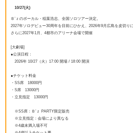
10/27(火)
Ｂ’ｚのボーカル・稲葉浩志、全国ソロツアー決定。
2027年ソロデビュー30周年を目前にひかえ、2026年9月広島を皮切
さらに2027年1月、4都市のアリーナ会場で開催
[大劇場]
●公演日程：
2026年 10/27（火）17:00 開場 / 18:00 開演
●チケット料金
・SS席 18000円
・S席 13000円
・立見指定 13000円
※SS席：Ｂ’ｚ PARTY限定販売
※立見指定：会場により異なる
※4歳未満入場不可
※4歳以上チケット要