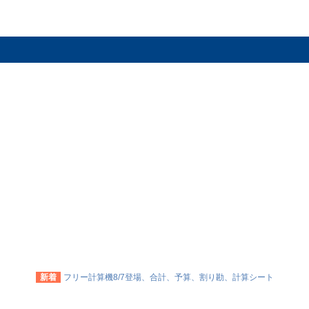
新着
フリー計算機8/7登場、合計、予算、割り勘、計算シート