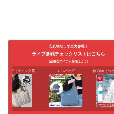
忘れ物なしで全力参戦！
ライブ参戦チェックリストはこちら
（必要なアイテムを揃えよう）
バッグ（リュック等）
エコバッグ
飲み物（ペッ