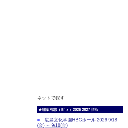
ネットで探す
★稲葉浩志（Ｂ’ｚ）2026-2027
情報
■
広島文化学園HBGホール 2026 9/18
(金) ～ 9/18(金)