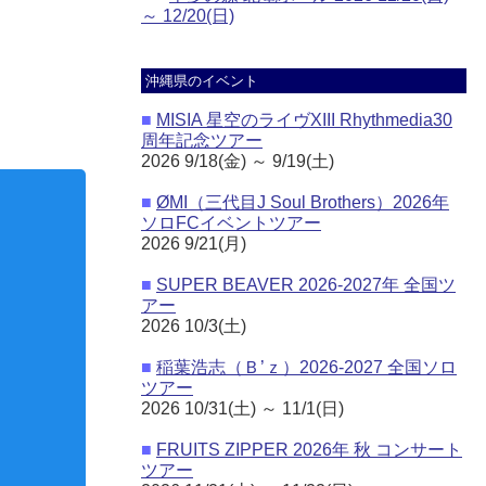
～ 12/20(日)
沖縄県のイベント
■
MISIA 星空のライヴXIII Rhythmedia30
周年記念ツアー
2026 9/18(金) ～ 9/19(土)
■
ØMI（三代目J Soul Brothers）2026年
ソロFCイベントツアー
2026 9/21(月)
■
SUPER BEAVER 2026-2027年 全国ツ
ハンディファン
パジャマ・着替え
アー
2026 10/3(土)
■
稲葉浩志（Ｂ’ｚ）2026-2027 全国ソロ
ツアー
2026 10/31(土) ～ 11/1(日)
■
FRUITS ZIPPER 2026年 秋 コンサート
ツアー