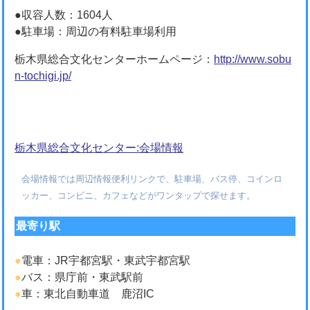
●収容人数：1604人
●駐車場：周辺の有料駐車場利用
栃木県総合文化センターホームページ：
http://www.sobu
n-tochigi.jp/
栃木県総合文化センター:会場情報
会場情報では周辺情報便利リンクで、駐車場、バス停、コインロ
ッカー、コンビニ、カフェなどがワンタップで探せます。
最寄り駅
●
電車：JR宇都宮駅・東武宇都宮駅
●
バス：県庁前・東武駅前
●
車：東北自動車道 鹿沼IC