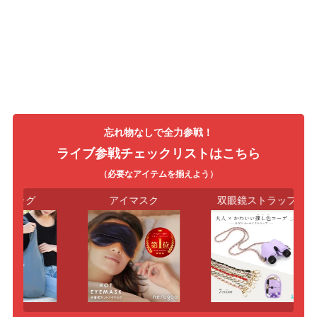
忘れ物なしで全力参戦！
ライブ参戦チェックリストはこちら
（必要なアイテムを揃えよう）
バッグ
アイマスク
双眼鏡ストラップ