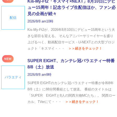
Kis-My-Ft2「キスマイ×NEXT」8月10日にデビ
ュー15周年！記念ライブ生配信ほか、ファン必
見の企画が続々
配信
2026/8/8 am10時
Kis-My-Ft2が、2026年8月10日にデビュー15周年という大
きな節目を迎える。 そんなアニバーサリーイヤーを盛り
上げるべく、動画配信サービス・U-NEXTとの大型プロジ
ェクト「キスマイ・・・
＞＞続きをチェック！
NEW
SUPER EIGHT、カンテレ冠バラエティー特番
8/8（土）放送
2026/8/8 am9時
バラエティ
SUPER EIGHTのカンテレ冠バラエティー特番が令和8年
8/8（土）に88分間番組として放送。 番組のタイトルは
「SUPER EIGHTと8人の関西大物MCたち」。 関西ロー
カル、TVerにて・・・
＞＞続きをチェック！