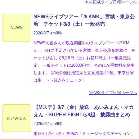
木村拓哉ライブ日程ページへ
NEWSライブツアー「/// KMK」宮城・東京公
演 チケット8/8（土）一般発売
NEWS
2026/8/7 am9時
NEWSの皆さんが現在開催中のライブツアー「/// KM
K」、9月に予定されている宮城・東京公演を対象に、チ
ケットぴあにて8月8日（土）お昼12時より一般発売決
定。 一般チケットは10800円で、そのほか手数料が発生
します。 宮城公演は指定席と立見指定の2種、東京公演
は指 ＞＞続きをチェック！
NEWSライブ日程ページへ
【Mステ】8/7（金）放送 あいみょん・マカ
えん・SUPER EIGHTら8組 披露曲まとめ
あいみょん
2026/8/7 am9時
本日8月7日（金）放送の「ミュージックステーション」