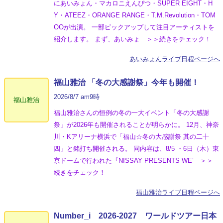
にあいみょん・マカロニえんぴつ・SUPER EIGHT・H
Y・ATEEZ・ORANGE RANGE・T.M.Revolution・TOM
OOが出演。 一部ピックアップして注目アーティストを
紹介します。 まず、あいみょ ＞＞続きをチェック！
あいみょんライブ日程ページへ
福山雅治 「冬の⼤感謝祭」今年も開催！
2026/8/7 am9時
福山雅治
福山雅治さんの恒例の冬の一大イベント「冬の⼤感謝
祭」が2026年も開催されることが明らかに。 12月、神奈
川・Kアリーナ横浜で「福山☆冬の大感謝祭 其の二十
四」と銘打ち開催される。 同内容は、8/5 ・6日（木）東
京ドームで行われた『NISSAY PRESENTS WE’ ＞＞
続きをチェック！
福山雅治ライブ日程ページへ
Number_i 2026‐2027 ワールドツアー日本