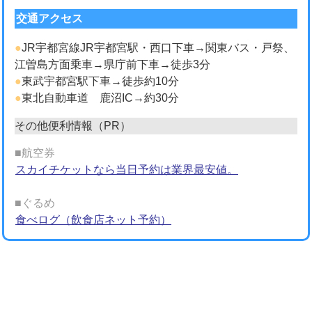
交通アクセス
●
JR宇都宮線JR宇都宮駅・西口下車→関東バス・戸祭、
江曽島方面乗車→県庁前下車→徒歩3分
●
東武宇都宮駅下車→徒歩約10分
●
東北自動車道 鹿沼IC→約30分
その他便利情報（PR）
■航空券
スカイチケットなら当日予約は業界最安値。
■ぐるめ
食べログ（飲食店ネット予約）