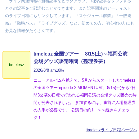
ライブ関連情報の新着記事をピックアップ、 紹介記事をタップする
とその記事を全部読むことができます。 また記事関連のアーティスト
のライブ日程にもリンクしています。 「スケジュール解禁」「一般発
売」「臨時バス」「ライブグッズ」など、初めての方、初心者の方にも
必見な情報がたくさんです。
timelesz 全国ツアー 8/15(土)～福岡公演
会場グッズ販売時間（整理券要）
timelesz
2026/8/8 am10時
ニューアルバムを携えて、5月からスタートしたtimelesz
の全国ツアー”episode 2 MOMENTUM”。8/15(土)から2日
間3公演の日程で行われる福岡公演の会場グッズ販売の時
間が発表されました。 参加するには、事前に入場整理券
の入手が必要です。 公演日の約1 ＞＞続きをチェッ
ク！
timeleszライブ日程ページへ