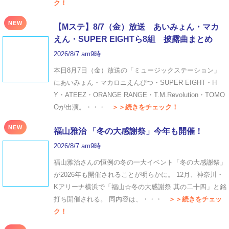
ク！
NEW
【Mステ】8/7（金）放送 あいみょん・マカ
えん・SUPER EIGHTら8組 披露曲まとめ
2026/8/7 am9時
本日8月7日（金）放送の「ミュージックステーション」
にあいみょん・マカロニえんぴつ・SUPER EIGHT・H
Y・ATEEZ・ORANGE RANGE・T.M.Revolution・TOMO
Oが出演。・・・
＞＞続きをチェック！
NEW
福山雅治 「冬の⼤感謝祭」今年も開催！
2026/8/7 am9時
福山雅治さんの恒例の冬の一大イベント「冬の⼤感謝祭」
が2026年も開催されることが明らかに。 12月、神奈川・
Kアリーナ横浜で「福山☆冬の大感謝祭 其の二十四」と銘
打ち開催される。 同内容は、・・・
＞＞続きをチェッ
ク！