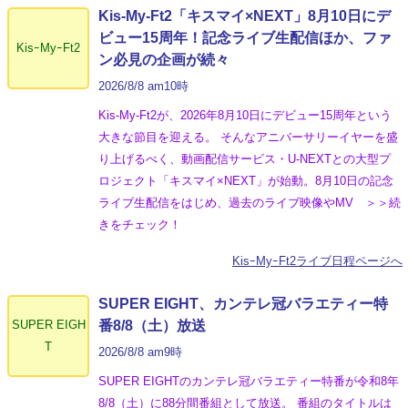
Kis-My-Ft2「キスマイ×NEXT」8月10日にデ
ビュー15周年！記念ライブ生配信ほか、ファ
KisｰMyｰFt2
ン必見の企画が続々
2026/8/8 am10時
Kis-My-Ft2が、2026年8月10日にデビュー15周年という
大きな節目を迎える。 そんなアニバーサリーイヤーを盛
り上げるべく、動画配信サービス・U-NEXTとの大型プ
ロジェクト「キスマイ×NEXT」が始動。8月10日の記念
ライブ生配信をはじめ、過去のライブ映像やMV ＞＞続
きをチェック！
KisｰMyｰFt2ライブ日程ページへ
SUPER EIGHT、カンテレ冠バラエティー特
SUPER EIGH
番8/8（土）放送
T
2026/8/8 am9時
SUPER EIGHTのカンテレ冠バラエティー特番が令和8年
8/8（土）に88分間番組として放送。 番組のタイトルは