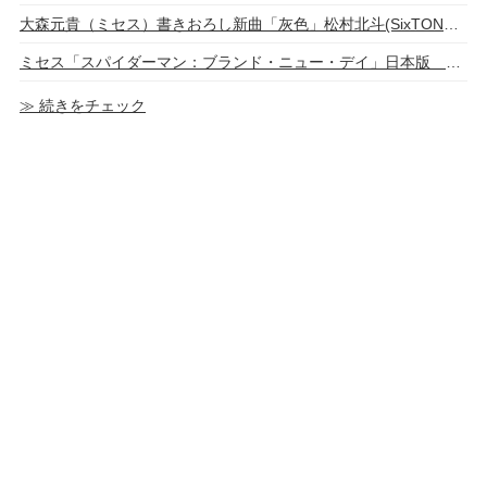
大森元貴（ミセス）書きおろし新曲「灰色」松村北斗(SixTONES)×今田美桜 W主演映画『白鳥とコウモリ』主題歌 予告映像公開
ミセス「スパイダーマン：ブランド・ニュー・デイ」日本版 書きおろし主題歌入り予告＆インタビュー映像公開
≫ 続きをチェック