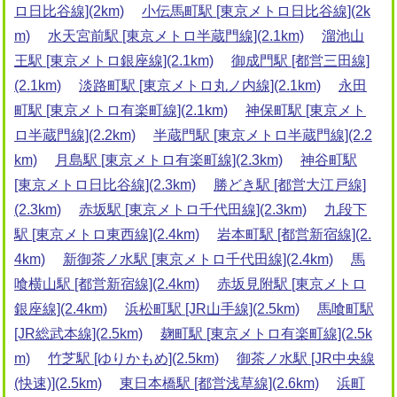
ロ日比谷線](2km)
小伝馬町駅 [東京メトロ日比谷線](2k
m)
水天宮前駅 [東京メトロ半蔵門線](2.1km)
溜池山
王駅 [東京メトロ銀座線](2.1km)
御成門駅 [都営三田線]
(2.1km)
淡路町駅 [東京メトロ丸ノ内線](2.1km)
永田
町駅 [東京メトロ有楽町線](2.1km)
神保町駅 [東京メト
ロ半蔵門線](2.2km)
半蔵門駅 [東京メトロ半蔵門線](2.2
km)
月島駅 [東京メトロ有楽町線](2.3km)
神谷町駅
[東京メトロ日比谷線](2.3km)
勝どき駅 [都営大江戸線]
(2.3km)
赤坂駅 [東京メトロ千代田線](2.3km)
九段下
駅 [東京メトロ東西線](2.4km)
岩本町駅 [都営新宿線](2.
4km)
新御茶ノ水駅 [東京メトロ千代田線](2.4km)
馬
喰横山駅 [都営新宿線](2.4km)
赤坂見附駅 [東京メトロ
銀座線](2.4km)
浜松町駅 [JR山手線](2.5km)
馬喰町駅
[JR総武本線](2.5km)
麹町駅 [東京メトロ有楽町線](2.5k
m)
竹芝駅 [ゆりかもめ](2.5km)
御茶ノ水駅 [JR中央線
(快速)](2.5km)
東日本橋駅 [都営浅草線](2.6km)
浜町