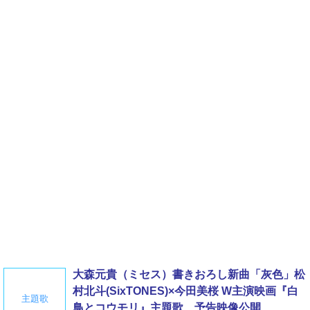
大森元貴（ミセス）書きおろし新曲「灰色」松
村北斗(SixTONES)×今田美桜 W主演映画『白
主題歌
鳥とコウモリ』主題歌 予告映像公開