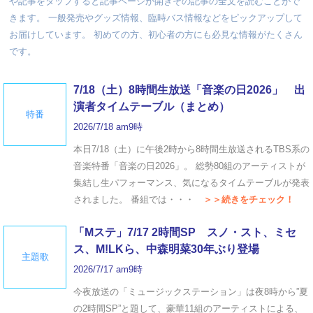
や記事をタップすると記事ページが開きその記事の全文を読むことがで
きます。 一般発売やグッズ情報、臨時バス情報などをピックアップして
お届けしています。 初めての方、初心者の方にも必見な情報がたくさん
です。
7/18（土）8時間生放送「音楽の日2026」 出
演者タイムテーブル（まとめ）
特番
2026/7/18 am9時
本日7/18（土）に午後2時から8時間生放送されるTBS系の
音楽特番「音楽の日2026」。 総勢80組のアーティストが
集結し生パフォーマンス、気になるタイムテーブルが発表
されました。 番組では・・・
＞＞続きをチェック！
「Mステ」7/17 2時間SP スノ・スト、ミセ
ス、M!LKら、中森明菜30年ぶり登場
主題歌
2026/7/17 am9時
今夜放送の「ミュージックステーション」は夜8時から”夏
の2時間SP”と題して、豪華11組のアーティストによる、