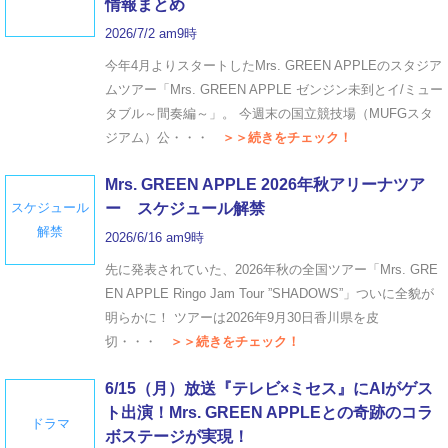
情報まとめ
2026/7/2 am9時
今年4月よりスタートしたMrs. GREEN APPLEのスタジア
ムツアー「Mrs. GREEN APPLE ゼンジン未到とイ/ミュー
タブル～間奏編～」。 今週末の国立競技場（MUFGスタ
ジアム）公・・・
＞＞続きをチェック！
Mrs. GREEN APPLE 2026年秋アリーナツア
スケジュール
ー スケジュール解禁
解禁
2026/6/16 am9時
先に発表されていた、2026年秋の全国ツアー「Mrs. GRE
EN APPLE Ringo Jam Tour ”SHADOWS”」ついに全貌が
明らかに！ ツアーは2026年9月30日香川県を皮
切・・・
＞＞続きをチェック！
6/15（月）放送『テレビ×ミセス』にAIがゲス
ト出演！Mrs. GREEN APPLEとの奇跡のコラ
ドラマ
ボステージが実現！