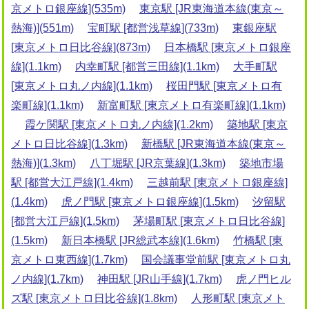
京メトロ銀座線](535m)
東京駅 [JR東海道本線(東京～
熱海)](551m)
宝町駅 [都営浅草線](733m)
東銀座駅
[東京メトロ日比谷線](873m)
日本橋駅 [東京メトロ銀座
線](1.1km)
内幸町駅 [都営三田線](1.1km)
大手町駅
[東京メトロ丸ノ内線](1.1km)
桜田門駅 [東京メトロ有
楽町線](1.1km)
新富町駅 [東京メトロ有楽町線](1.1km)
霞ケ関駅 [東京メトロ丸ノ内線](1.2km)
築地駅 [東京
メトロ日比谷線](1.3km)
新橋駅 [JR東海道本線(東京～
熱海)](1.3km)
八丁堀駅 [JR京葉線](1.3km)
築地市場
駅 [都営大江戸線](1.4km)
三越前駅 [東京メトロ銀座線]
(1.4km)
虎ノ門駅 [東京メトロ銀座線](1.5km)
汐留駅
[都営大江戸線](1.5km)
茅場町駅 [東京メトロ日比谷線]
(1.5km)
新日本橋駅 [JR総武本線](1.6km)
竹橋駅 [東
京メトロ東西線](1.7km)
国会議事堂前駅 [東京メトロ丸
ノ内線](1.7km)
神田駅 [JR山手線](1.7km)
虎ノ門ヒル
ズ駅 [東京メトロ日比谷線](1.8km)
人形町駅 [東京メト