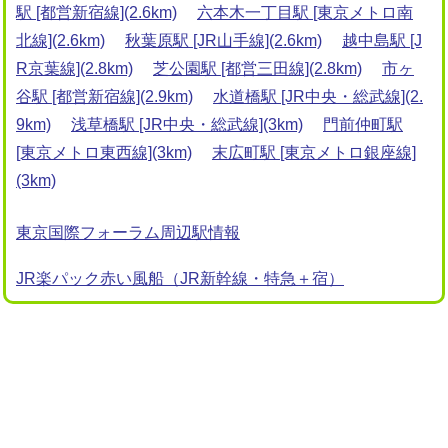
駅 [都営新宿線](2.6km)
六本木一丁目駅 [東京メトロ南
北線](2.6km)
秋葉原駅 [JR山手線](2.6km)
越中島駅 [J
R京葉線](2.8km)
芝公園駅 [都営三田線](2.8km)
市ヶ
谷駅 [都営新宿線](2.9km)
水道橋駅 [JR中央・総武線](2.
9km)
浅草橋駅 [JR中央・総武線](3km)
門前仲町駅
[東京メトロ東西線](3km)
末広町駅 [東京メトロ銀座線]
(3km)
東京国際フォーラム周辺駅情報
JR楽パック赤い風船（JR新幹線・特急＋宿）