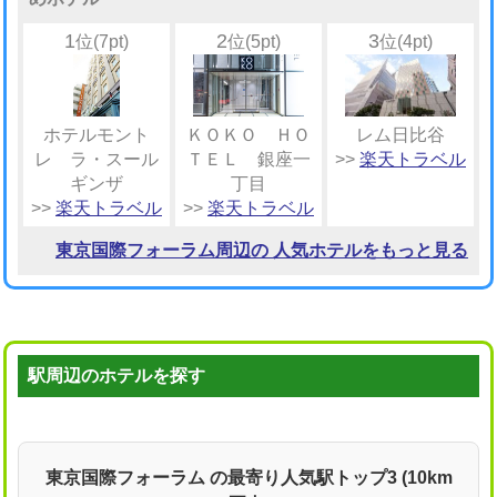
1
2
3
位(7pt)
位(5pt)
位(4pt)
ホテルモント
ＫＯＫＯ ＨＯ
レム日比谷
レ ラ・スール
ＴＥＬ 銀座一
>>
楽天トラベル
ギンザ
丁目
>>
楽天トラベル
>>
楽天トラベル
東京国際フォーラム周辺の 人気ホテルをもっと見る
駅周辺のホテルを探す
東京国際フォーラム の最寄り人気駅トップ3 (10km