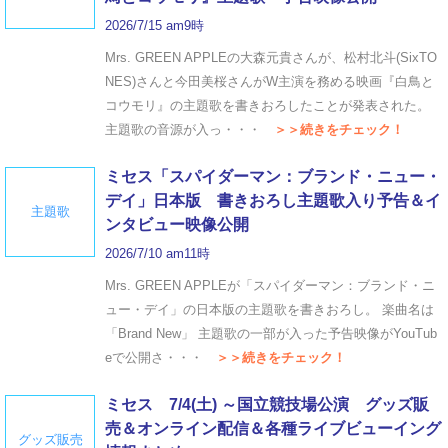
2026/7/15 am9時
Mrs. GREEN APPLEの大森元貴さんが、松村北斗(SixTO
NES)さんと今田美桜さんがW主演を務める映画『白鳥と
コウモリ』の主題歌を書きおろしたことが発表された。
主題歌の音源が入っ・・・
＞＞続きをチェック！
ミセス「スパイダーマン：ブランド・ニュー・
デイ」日本版 書きおろし主題歌入り予告＆イ
主題歌
ンタビュー映像公開
2026/7/10 am11時
Mrs. GREEN APPLEが「スパイダーマン：ブランド・ニ
ュー・デイ」の日本版の主題歌を書きおろし。 楽曲名は
「Brand New」 主題歌の一部が入った予告映像がYouTub
eで公開さ・・・
＞＞続きをチェック！
ミセス 7/4(土) ～国立競技場公演 グッズ販
売＆オンライン配信＆各種ライブビューイング
グッズ販売