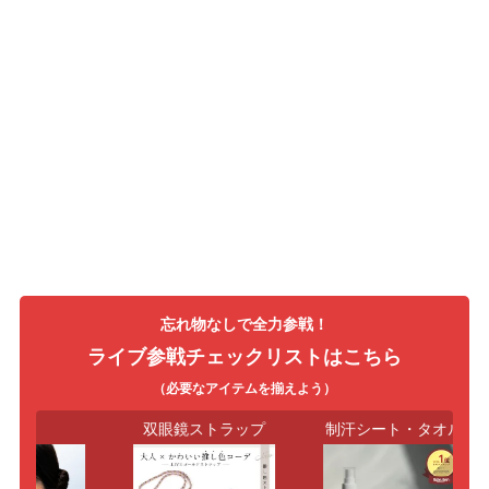
忘れ物なしで全力参戦！
ライブ参戦チェックリストはこちら
（必要なアイテムを揃えよう）
イロ
双眼鏡ストラップ
制汗シート・タオル