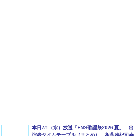
本日7/1（水）放送「FNS歌謡祭2026 夏」 出
演者タイムテーブル（まとめ） 相葉雅紀司会