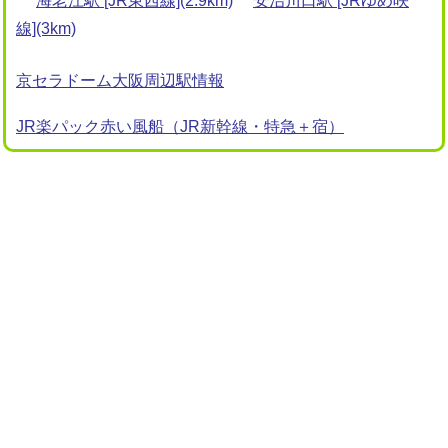
海老江駅 [JR東西線](2.9km)
安治川口駅 [JRゆめ咲
線](3km)
京セラドーム大阪周辺駅情報
JR楽パック赤い風船（JR新幹線・特急＋宿）