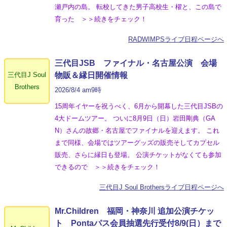
瀬戸内の島。 転校してきた男子高校生・櫂と、この島で
育った ＞＞続きをチェック！
RADWIMPSライブ日程ページへ
三代目JSB ファイナル・名古屋公演 会場
三代目J Soul
物販＆縁日開催情報
Brothers
2026/8/4 am9時
15周年イヤーを祝うべく、6月から開幕した三代目JSBの
4大ドームツアー。 ついに8月9日（日）岩田剛典（GA
N）さんの故郷・名古屋でファイナルを迎えます。 これ
まで同様、会場ではツアーグッズの販売そしてカプセル
販売、さらに縁日も登場。 公演チケットがなくても参加
できるので ＞＞続きをチェック！
三代目J Soul Brothersライブ日程ページへ
Mr.Children 福岡・神奈川 追加公演チケッ
ト Pontaパス会員抽選先行受付8/9(日）まで