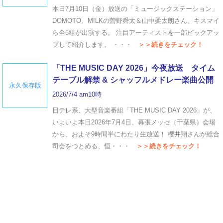
本日7月10日（金）放送の「ミュージックステーション」
DOMOTO、M!LKの曽野舜太＆山中柔太朗さん、キスマイ
ら全6組が出演する。 注目アーティストを一部ピックアッ
プして紹介します。 ・・・
＞＞続きをチェック！
「THE MUSIC DAY 2026」今夜放送 タイム
テーブル解禁 & シャッフルメドレー楽曲公開
永久保存版
2026/7/4 am10時
日テレ系、大型音楽番組「THE MUSIC DAY 2026」が、
いよいよ本日2026年7月4日、幕張メッセ（千葉県）会場
から、およそ9時間半にわたり生放送！ 櫻井翔さんが総合
司会をつとめる、恒・・・
＞＞続きをチェック！