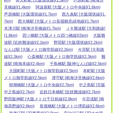
km)
弁天町駅 [大阪環状線](1.3km)
芦原町駅 [南海汐
見橋線](1.4km)
阿波座駅 [大阪メトロ中央線](1.6km)
芦原橋駅 [大阪環状線](1.7km)
西九条駅 [大阪環状線](1.
7km)
西大橋駅 [大阪メトロ長堀鶴見緑地線](1.7km)
木津川駅 [南海汐見橋線](1.7km)
ＪＲ難波駅 [大和路線]
(1.8km)
四ツ橋駅 [大阪メトロ四つ橋線](2km)
大阪難
波駅 [近鉄難波線](2.1km)
野田駅 [大阪環状線](2.2km)
なんば駅 [大阪メトロ御堂筋線](2.2km)
今宮駅 [大和路
線](2.3km)
心斎橋駅 [大阪メトロ御堂筋線](2.3km)
難
波駅 [南海本線](2.4km)
千鳥橋駅 [阪神なんば線](2.5km)
大国町駅 [大阪メトロ御堂筋線](2.5km)
本町駅 [大阪
メトロ御堂筋線](2.5km)
津守駅 [南海汐見橋線](2.6km)
朝潮橋駅 [大阪メトロ中央線](2.7km)
中之島駅 [京阪
中之島線](2.7km)
近鉄日本橋駅 [近鉄難波線](2.7km)
野田阪神駅 [大阪メトロ千日前線](2.8km)
今宮戎駅 [南
海高野線](2.8km)
長堀橋駅 [大阪メトロ堺筋線](2.8km)