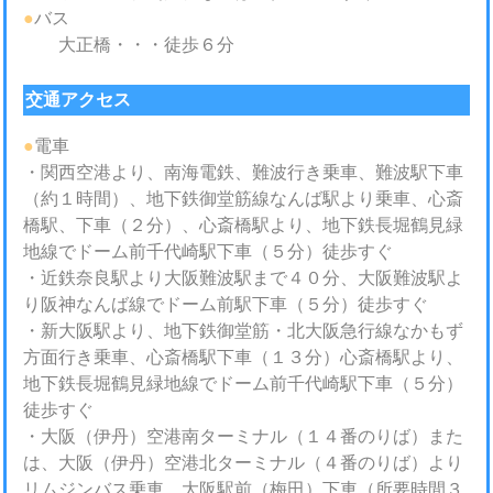
●
バス
大正橋・・・徒歩６分
交通アクセス
●
電車
・関西空港より、南海電鉄、難波行き乗車、難波駅下車
（約１時間）、地下鉄御堂筋線なんば駅より乗車、心斎
橋駅、下車（２分）、心斎橋駅より、地下鉄長堀鶴見緑
地線でドーム前千代崎駅下車（５分）徒歩すぐ
・近鉄奈良駅より大阪難波駅まで４０分、大阪難波駅よ
り阪神なんば線でドーム前駅下車（５分）徒歩すぐ
・新大阪駅より、地下鉄御堂筋・北大阪急行線なかもず
方面行き乗車、心斎橋駅下車（１３分）心斎橋駅より、
地下鉄長堀鶴見緑地線でドーム前千代崎駅下車（５分）
徒歩すぐ
・大阪（伊丹）空港南ターミナル（１４番のりば）また
は、大阪（伊丹）空港北ターミナル（４番のりば）より
リムジンバス乗車、大阪駅前（梅田）下車（所要時間３