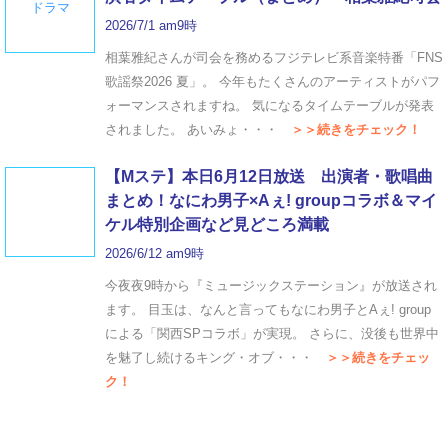
ドラマ
2026/7/1 am9時
相葉雅紀さんが司会を務めるフジテレビ系音楽特番「FNS
歌謡祭2026 夏」。 今年もたくさんのアーティストがパフ
ォーマンスされますね。 気になるタイムテーブルが発表
されました。 あいみょ・・・
＞＞続きをチェック！
【Mステ】本日6月12日放送 出演者・歌唱曲
まとめ！なにわ男子×Aぇ! groupコラボ＆マイ
ケル特別企画など見どころ満載
2026/6/12 am9時
今夜夜9時から『ミュージックステーション』が放送され
ます。 目玉は、なんと言ってもなにわ男子とAぇ! group
による「関西SPコラボ」が実現。 さらに、没後も世界中
を魅了し続けるキング・オブ・・・
＞＞続きをチェッ
ク！