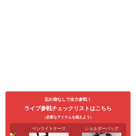
忘れ物なしで全力参戦！
ライブ参戦チェックリストはこちら
（必要なアイテムを揃えよう）
一式
ペンライトケース
ショルダーバッグ
双