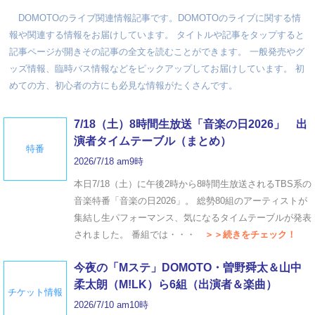
DOMOTOのライブ関連情報記事です。DOMOTOのライブに関する情
報や関連する情報をお届けしています。 タイトルや記事をタップすると
記事ページが開きその記事の全文を読むことができます。 一般発売やグ
ッズ情報、臨時バス情報などをピックアップしてお届けしています。 初
めての方、初心者の方にも必見な情報がたくさんです。
7/18（土）8時間生放送「音楽の日2026」 出
演者タイムテーブル（まとめ）
特番
2026/7/18 am9時
本日7/18（土）に午後2時から8時間生放送されるTBS系の
音楽特番「音楽の日2026」。 総勢80組のアーティストが
集結し生パフォーマンス、気になるタイムテーブルが発表
されました。 番組では・・・
＞＞続きをチェック！
今夜の「Mステ」DOMOTO・曽野舜太＆山中
柔太朗（M!LK）ら6組（出演者＆楽曲）
チケット情報
2026/7/10 am10時