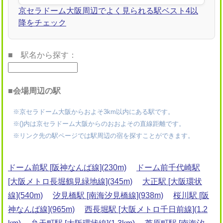
京セラドーム大阪周辺でよく見られる駅ベスト4以
降をチェック
■ 駅名から探す：
■会場周辺の駅
※京セラドーム大阪からおよそ3km以内にある駅です。
※()内は京セラドーム大阪からのおおよその直線距離です。
※リンク先の駅ページでは駅周辺の宿を探すことができます。
ドーム前駅 [阪神なんば線](230m)
ドーム前千代崎駅
[大阪メトロ長堀鶴見緑地線](345m)
大正駅 [大阪環状
線](540m)
汐見橋駅 [南海汐見橋線](938m)
桜川駅 [阪
神なんば線](965m)
西長堀駅 [大阪メトロ千日前線](1.2