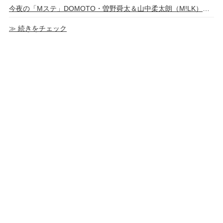
今夜の「Mステ」DOMOTO・曽野舜太＆山中柔太朗（M!LK）ら6組（出演者＆楽曲）
≫ 続きをチェック