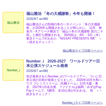
福山雅治 「冬の⼤感謝祭」今年も開催！
2026/8/7 am9時
福山雅治
福山雅治さんの恒例の冬の一大イベント「冬の⼤感謝
祭」が2026年も開催されることが明らかに。 12月、神
奈川・Kアリーナ横浜で「福山☆冬の大感謝祭 其の二十
四」と銘打ち開催される。 同内容は、8/5 ・6日（木）
東京ドームで行われた『NISSAY PRESENTS WE’ ＞
＞続きをチェック！
福山雅治ライブ日程ページへ
Number_i 2026‐2027 ワールドツアー日
本公演スケジュール発表
Number_i
2026/8/7 am9時
先日発表されたNumber_iのワールドツアー。 ついに日
本公演の日程が発表となりました。 2026年10月大和ハ
ウス プレミストドーム（札幌ドーム）12月大阪・東
京、2027年1月名古屋、ファイナルは福岡・みずほPay
Payドームで、5都市、全10公演が行われる。 初 ＞＞
続きをチェック！
Number_iライブ日程ページへ