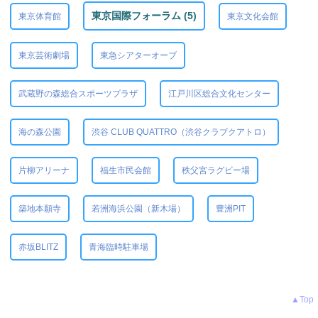
東京国際フォーラム (5)
東京体育館
東京文化会館
東京芸術劇場
東急シアターオーブ
武蔵野の森総合スポーツプラザ
江戸川区総合文化センター
海の森公園
渋谷 CLUB QUATTRO（渋谷クラブクアトロ）
片柳アリーナ
福生市民会館
秩父宮ラグビー場
築地本願寺
若洲海浜公園（新木場）
豊洲PIT
赤坂BLITZ
青海臨時駐車場
▲Top