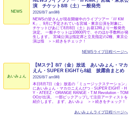
NEWSライブツアー「/// KMK」宮城・東京公
演 チケット8/8（土）一般発売
NEWS
2026/8/7 am9時
NEWSの皆さんが現在開催中のライブツアー「/// KM
K」、9月に予定されている宮城・東京公演を対象に、
チケットぴあにて8月8日（土）お昼12時より一般発売
決定。 一般チケットは10800円で、そのほか手数料が発
生します。 宮城公演は指定席と立見指定の2種、東京公
演は指 ＞＞続きをチェック！
NEWSライブ日程ページへ
【Mステ】8/7（金）放送 あいみょん・マカ
えん・SUPER EIGHTら8組 披露曲まとめ
あいみょん
2026/8/7 am9時
本日8月7日（金）放送の「ミュージックステーション」
にあいみょん・マカロニえんぴつ・SUPER EIGHT・H
Y・ATEEZ・ORANGE RANGE・T.M.Revolution・TOM
OOが出演。 一部ピックアップして注目アーティストを
紹介します。 まず、あいみょ ＞＞続きをチェック！
あいみょんライブ日程ページへ