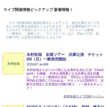
ライブ関連情報ピックアップ 新着情報！
ライブ関連情報の新着記事をピックアップ、 紹介記事をタップす
るとその記事を全部読むことができます。 また記事関連のアーティ
ストのライブ日程にもリンクしています。 「スケジュール解禁」
「一般発売」「臨時バス」「ライブグッズ」など、初めての方、初
心者の方にも必見な情報がたくさんです。
木村拓哉 全国ツアー 兵庫公演 チケット
8/9（日）一般発売開始
木村拓哉
2026/8/7 am9時
木村拓哉さんがソロで初となる海外を含む公演「Check
point」を開催。 日本公演開幕となる兵庫公演を対象
に、チケット一般発売が決定。 9/5(土) と6(日)GLION A
RENA KOBEにて行われる。 チケットは12500円で、注
釈付き指定と立見指定の2種の取り ＞＞続きをチェッ
ク！
木村拓哉ライブ日程ページへ