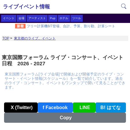
ライブイベント情報
イベント
会場
アーティスト
Pup
ホテル
ツール
新着
フリー計算機8/7登場、合計、予算、割り勘、計算シート
TOP
>
東京都のライブ、イベント
東京国際フォーラム ライブ・コンサート、イベント
日程 2026 - 2027
東京国際フォーラム[ライブ会場]で開催および開催予定のライブ・コン
サート・イベント情報(スケジュール）を一覧で紹介しています。過去
のライブ・コンサート。イベントもワンタップで開いて見ることができ
ます。
X (Twitter)
f
Facebook
LINE
B!
はてな
Copy