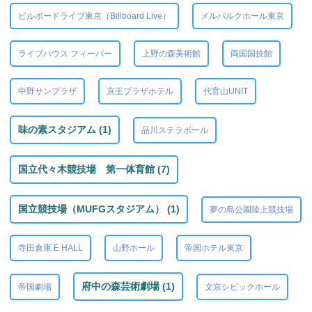
ビルボードライブ東京（Billboard Live）
メルパルクホール東京
ライブハウス フィーバー
上野の森美術館
両国国技館
中野サンプラザ
京王プラザホテル
代官山UNIT
味の素スタジアム (1)
品川ステラボール
国立代々木競技場 第一体育館 (7)
国立競技場（MUFGスタジアム） (1)
夢の島公園陸上競技場
寺田倉庫 E HALL
山野ホール
帝国ホテル東京
府中の森芸術劇場 (1)
帝国劇場
文京シビックホール