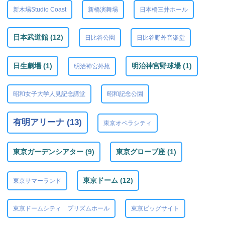
新木場Studio Coast
新橋演舞場
日本橋三井ホール
日本武道館 (12)
日比谷公園
日比谷野外音楽堂
日生劇場 (1)
明治神宮野球場 (1)
明治神宮外苑
昭和女子大学人見記念講堂
昭和記念公園
有明アリーナ (13)
東京オペラシティ
東京ガーデンシアター (9)
東京グローブ座 (1)
東京ドーム (12)
東京サマーランド
東京ドームシティ プリズムホール
東京ビッグサイト