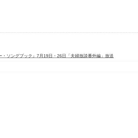
ー・ソングブック』7月19日・26日「夫婦放談番外編」放送