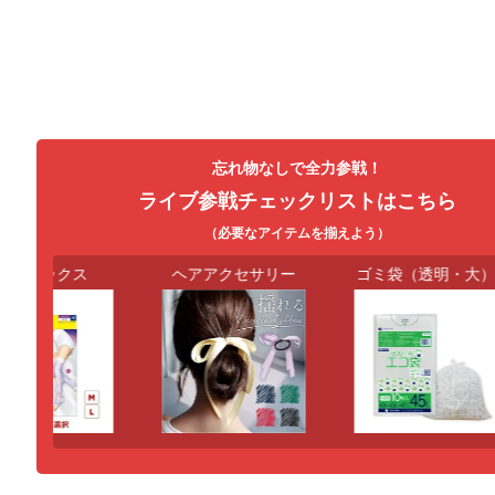
忘れ物なしで全力参戦！
ライブ参戦チェックリストはこちら
（必要なアイテムを揃えよう）
圧ソックス
ヘアアクセサリー
ゴミ袋（透明・大）