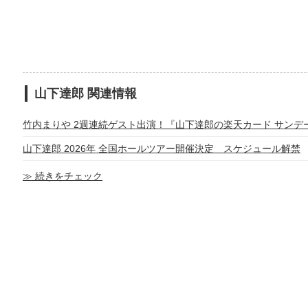
山下達郎 関連情報
竹内まりや 2週連続ゲスト出演！『山下達郎の楽天カード サンデ
山下達郎 2026年 全国ホールツアー開催決定 スケジュール解禁
≫ 続きをチェック