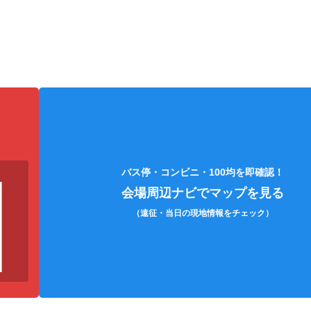
モバイルバッテリー
耳栓
スマー
バス停・コンビニ・100均を即確認！
会場周辺ナビでマップを見る
（遠征・当日の現地情報をチェック）