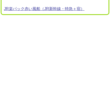
JR楽パック赤い風船（JR新幹線・特急＋宿）