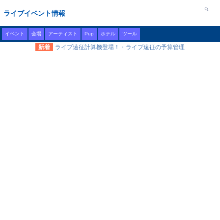
ライブイベント情報
イベント
会場
アーティスト
Pup
ホテル
ツール
新着
ライブ遠征計算機登場！・ライブ遠征の予算管理