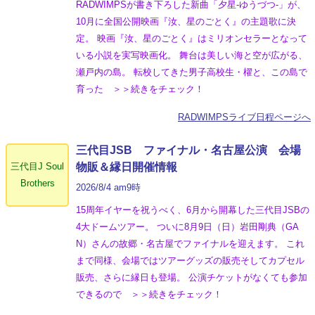
RADWIMPSが書き下ろした新曲「夕星-ゆうづつ-」が、
10月に全国公開映画『汝、星のごとく』の主題歌に決
定。 映画『汝、星のごとく』はミリオンセラーとなって
いる小説を実写映画化。 舞台は美しい海と空が広がる、
瀬戸内の島。 転校してきた男子高校生・櫂と、この島で
育った ＞＞続きをチェック！
RADWIMPSライブ日程ページへ
三代目JSB ファイナル・名古屋公演 会場
三代目J Soul
物販＆縁日開催情報
Brothers
2026/8/4 am9時
15周年イヤーを祝うべく、6月から開幕した三代目JSBの
4大ドームツアー。 ついに8月9日（日）岩田剛典（GA
N）さんの故郷・名古屋でファイナルを迎えます。 これ
まで同様、会場ではツアーグッズの販売そしてカプセル
販売、さらに縁日も登場。 公演チケットがなくても参加
できるので ＞＞続きをチェック！