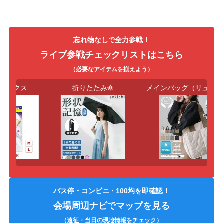
忘れ物なしで全力参戦！
ライブ参戦チェックリストはこちら
（必要なアイテムを揃えよう）
ックス
折りたたみ傘
メインバッグ（リュック
バス停・コンビニ・100均を即確認！
会場周辺ナビでマップを見る
（遠征・当日の現地情報をチェック）