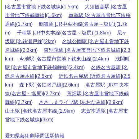
[名古屋市営地下鉄名城線](1.5km)
大須観音駅 [名古屋
市営地下鉄鶴舞線](1.6km)
車道駅 [名古屋市営地下鉄桜
通線](1.7km)
鶴舞駅 [JR中央本線(名古屋～塩尻)](1.7k
m)
千種駅 [JR中央本線(名古屋～塩尻)](1.8km)
尼ヶ
坂駅 [名鉄瀬戸線](2km)
名城公園駅 [名古屋市営地下鉄
名城線](2.3km)
東別院駅 [名古屋市営地下鉄名城線](2.3
km)
今池駅 [名古屋市営地下鉄東山線](2.4km)
浅間町
駅 [名古屋市営地下鉄鶴舞線](2.4km)
名鉄名古屋駅 [名
鉄名古屋本線](2.5km)
近鉄名古屋駅 [近鉄名古屋線](2.5
km)
森下駅 [名鉄瀬戸線](2.6km)
名古屋駅 [JR中央本
線(名古屋～塩尻)](2.7km)
荒畑駅 [名古屋市営地下鉄鶴
舞線](2.7km)
ささしまライブ駅 [あおなみ線](2.9km)
山王駅 [名鉄名古屋本線](2.9km)
志賀本通駅 [名古屋市
営地下鉄名城線](3km)
愛知県芸術劇場周辺駅情報