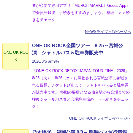
券が必要で専用アプリ「MERCH MARKET Goods App」
で会員登録後、手続きをすすめましょう。 整理 ＞＞続
きをチェック！
NEWSライブ日程ページへ
ONE OK ROCK全国ツアー 8.25～宮城公
ONE OK ROC
演 シャトルバス＆駐車券販売中
K
2026/8/5 am9時
「ONE OK ROCK DETOX JAPAN TOUR FINAL 2026」
8/25（火）・8/26（水）に開催される宮城公演に参戦さ
れる皆様、チケットぴあにて、シャトルバス券と駐車券
が販売中です。 移動の要所となる仙台駅から会場までの
往復シャトルバス券と会場駐車場の ＞＞続きをチェッ
ク！
ONE OK ROCKライブ日程ページへ
乃木坂46 福岡公演 8/8～ 臨時バス運行情報