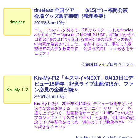
timelesz 全国ツアー 8/15(土)～福岡公演
会場グッズ販売時間（整理券要）
timelesz
2026/8/8 am10時
ニューアルバムを携えて、5月からスタートしたtimeles
zの全国ツアー”episode 2 MOMENTUM”。8/15(土)から2
日間3公演の日程で行われる福岡公演の会場グッズ販売
の時間が発表されました。 参加するには、事前に入場
整理券の入手が必要です。 公演日の約1 ＞＞続きをチ
ェック！
timeleszライブ日程ページへ
Kis-My-Ft2「キスマイ×NEXT」8月10日にデ
ビュー15周年！記念ライブ生配信ほか、ファ
ン必見の企画が続々
KisｰMyｰFt2
2026/8/8 am10時
Kis-My-Ft2が、2026年8月10日にデビュー15周年という
大きな節目を迎える。 そんなアニバーサリーイヤーを
盛り上げるべく、動画配信サービス・U-NEXTとの大型
プロジェクト「キスマイ×NEXT」が始動。8月10日の記
念ライブ生配信をはじめ、過去のライブ映像やMV ＞
＞続きをチェック！
KisｰMyｰFt2ライブ日程ページへ