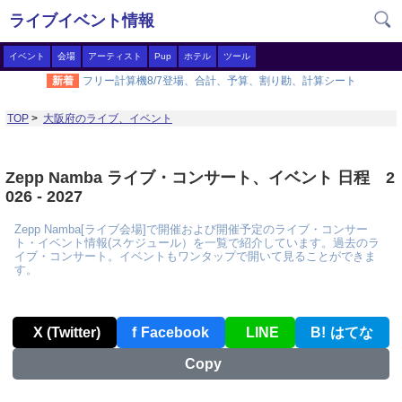
ライブイベント情報
イベント
会場
アーティスト
Pup
ホテル
ツール
新着
フリー計算機8/7登場、合計、予算、割り勘、計算シート
TOP
>
大阪府のライブ、イベント
Zepp Namba ライブ・コンサート、イベント 日程 2
026 - 2027
Zepp Namba[ライブ会場]で開催および開催予定のライブ・コンサー
ト・イベント情報(スケジュール）を一覧で紹介しています。過去のラ
イブ・コンサート。イベントもワンタップで開いて見ることができま
す。
X (Twitter)
f
Facebook
LINE
B!
はてな
Copy