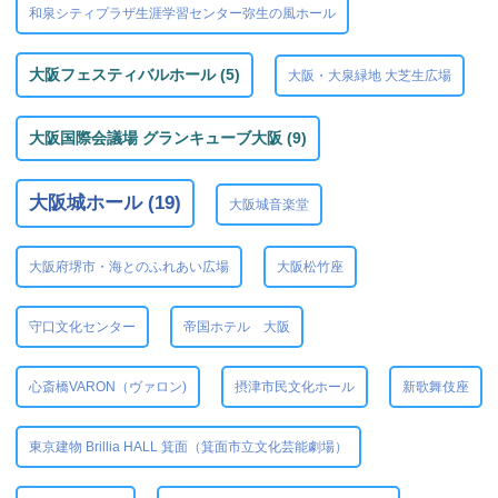
和泉シティプラザ生涯学習センター弥生の風ホール
大阪フェスティバルホール (5)
大阪・大泉緑地 大芝生広場
大阪国際会議場 グランキューブ大阪 (9)
大阪城ホール (19)
大阪城音楽堂
大阪府堺市・海とのふれあい広場
大阪松竹座
守口文化センター
帝国ホテル 大阪
心斎橋VARON（ヴァロン)
摂津市民文化ホール
新歌舞伎座
東京建物 Brillia HALL 箕面（箕面市立文化芸能劇場）