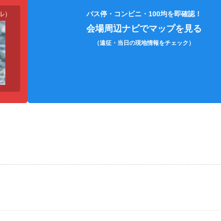
）
各種充電コード
絆創膏
ア
バス停・コンビニ・100均を即確認！
会場周辺ナビでマップを見る
（遠征・当日の現地情報をチェック）