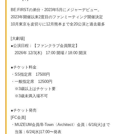
BE:FIRSTの弟分・2023年5月にメジャーデビュー。
2023年開催以来2度目のファンミーティング開催決定
10月東京を皮切りに12月熊本まで全20公演と過去最多
[大劇場]
●公演日程：【ファンクラブ会員限定】
2026年 12/3(木) 17:00 開場 / 18:00 開演
●チケット料金
・SS指定席 17500円
・一般指定席 12500円
※3歳以上はチケット要
※3歳未満入場不可
●チケット発売
[FC会員]
・MUZEUM会員/B-Town〈Architect〉会員：6/16(火)まで
当落：6/24(水)17:00〜発表