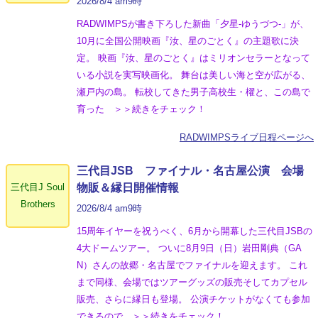
2026/8/4 am9時
RADWIMPSが書き下ろした新曲「夕星-ゆうづつ-」が、
10月に全国公開映画『汝、星のごとく』の主題歌に決
定。 映画『汝、星のごとく』はミリオンセラーとなって
いる小説を実写映画化。 舞台は美しい海と空が広がる、
瀬戸内の島。 転校してきた男子高校生・櫂と、この島で
育った ＞＞続きをチェック！
RADWIMPSライブ日程ページへ
三代目JSB ファイナル・名古屋公演 会場
三代目J Soul
物販＆縁日開催情報
Brothers
2026/8/4 am9時
15周年イヤーを祝うべく、6月から開幕した三代目JSBの
4大ドームツアー。 ついに8月9日（日）岩田剛典（GA
N）さんの故郷・名古屋でファイナルを迎えます。 これ
まで同様、会場ではツアーグッズの販売そしてカプセル
販売、さらに縁日も登場。 公演チケットがなくても参加
できるので ＞＞続きをチェック！