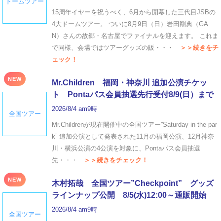
ドームツアー
15周年イヤーを祝うべく、6月から開幕した三代目JSBの
4大ドームツアー。 ついに8月9日（日）岩田剛典（GA
N）さんの故郷・名古屋でファイナルを迎えます。 これま
で同様、会場ではツアーグッズの販・・・
＞＞続きをチ
ェック！
NEW
Mr.Children 福岡・神奈川 追加公演チケッ
ト Pontaパス会員抽選先行受付8/9(日）まで
2026/8/4 am9時
全国ツアー
Mr.Childrenが現在開催中の全国ツアー”Saturday in the par
k” 追加公演として発表された11月の福岡公演、12月神奈
川・横浜公演の4公演を対象に、Pontaパス会員抽選
先・・・
＞＞続きをチェック！
NEW
木村拓哉 全国ツアー”Checkpoint” グッズ
ラインナップ公開 8/5(水)12:00～通販開始
2026/8/4 am9時
全国ツアー