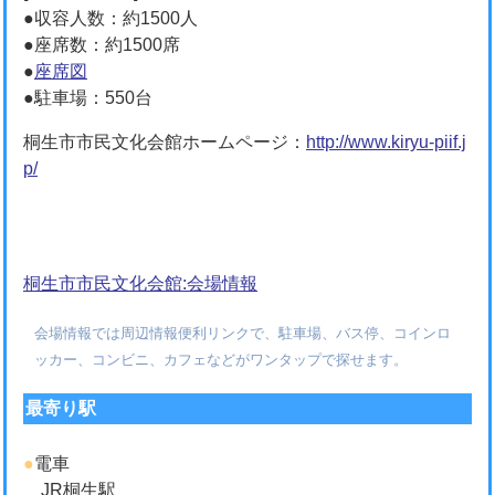
●収容人数：約1500人
●座席数：約1500席
●
座席図
●駐車場：550台
桐生市市民文化会館ホームページ：
http://www.kiryu-piif.j
p/
桐生市市民文化会館:会場情報
会場情報では周辺情報便利リンクで、駐車場、バス停、コインロ
ッカー、コンビニ、カフェなどがワンタップで探せます。
最寄り駅
●
電車
JR桐生駅