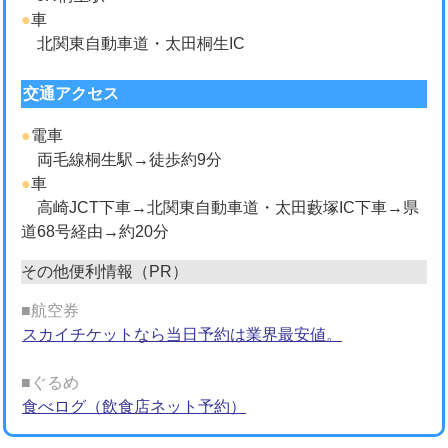
●
車
北関東自動車道・太田桐生IC
交通アクセス
●
電車
両毛線桐生駅→徒歩約9分
●
車
高崎JCT下車→北関東自動車道・太田藪塚IC下車→県
道68号経由→約20分
その他便利情報（PR）
■航空券
スカイチケットなら当日予約は業界最安値。
■ぐるめ
食べログ（飲食店ネット予約）