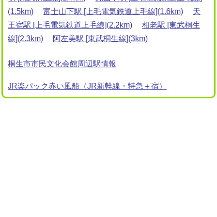
(1.5km)
富士山下駅 [上毛電気鉄道上毛線](1.6km)
天
王宿駅 [上毛電気鉄道上毛線](2.2km)
相老駅 [東武桐生
線](2.3km)
阿左美駅 [東武桐生線](3km)
桐生市市民文化会館周辺駅情報
JR楽パック赤い風船（JR新幹線・特急＋宿）