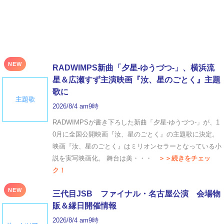
NEW
RADWIMPS新曲「夕星-ゆうづつ-」、横浜流
星＆広瀬すず主演映画『汝、星のごとく』主題
歌に
主題歌
2026/8/4 am9時
RADWIMPSが書き下ろした新曲「夕星-ゆうづつ-」が、1
0月に全国公開映画『汝、星のごとく』の主題歌に決定。
映画『汝、星のごとく』はミリオンセラーとなっている小
説を実写映画化。 舞台は美・・・
＞＞続きをチェッ
ク！
NEW
三代目JSB ファイナル・名古屋公演 会場物
販＆縁日開催情報
2026/8/4 am9時