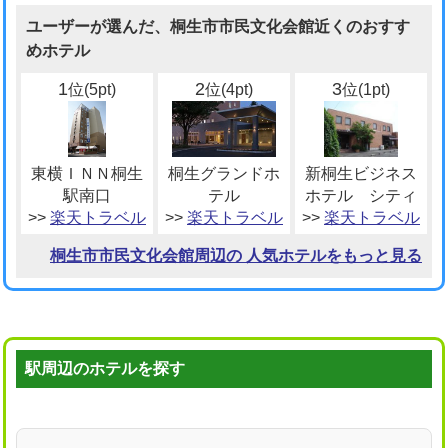
ユーザーが選んだ、桐生市市民文化会館近くのおすす
めホテル
1
2
3
位(5pt)
位(4pt)
位(1pt)
東横ＩＮＮ桐生
桐生グランドホ
新桐生ビジネス
駅南口
テル
ホテル シティ
>>
楽天トラベル
>>
楽天トラベル
>>
楽天トラベル
桐生市市民文化会館周辺の 人気ホテルをもっと見る
駅周辺のホテルを探す