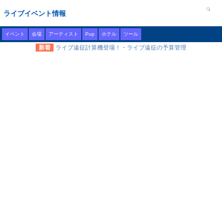
ライブイベント情報
イベント
会場
アーティスト
Pup
ホテル
ツール
新着
ライブ遠征計算機登場！・ライブ遠征の予算管理