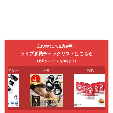
忘れ物なしで全力参戦！
ライブ参戦チェックリストはこちら
（必要なアイテムを揃えよう）
バッテリー
耳栓
喉飴