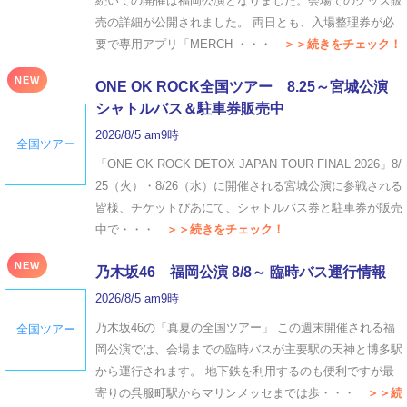
続いての開催は福岡公演となりました。会場でのグッズ販
売の詳細が公開されました。 両日とも、入場整理券が必
要で専用アプリ「MERCH ・・・
＞＞続きをチェック！
NEW
ONE OK ROCK全国ツアー 8.25～宮城公演
シャトルバス＆駐車券販売中
2026/8/5 am9時
全国ツアー
「ONE OK ROCK DETOX JAPAN TOUR FINAL 2026」8/
25（火）・8/26（水）に開催される宮城公演に参戦される
皆様、チケットぴあにて、シャトルバス券と駐車券が販売
中で・・・
＞＞続きをチェック！
NEW
乃木坂46 福岡公演 8/8～ 臨時バス運行情報
2026/8/5 am9時
乃木坂46の「真夏の全国ツアー」 この週末開催される福
全国ツアー
岡公演では、会場までの臨時バスが主要駅の天神と博多駅
から運行されます。 地下鉄を利用するのも便利ですが最
寄りの呉服町駅からマリンメッセまでは歩・・・
＞＞続