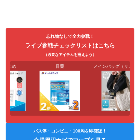
忘れ物なしで全力参戦！
ライブ参戦チェックリストはこちら
（必要なアイテムを揃えよう）
け止め
目薬
メインバッグ（リュック
バス停・コンビニ・100均を即確認！