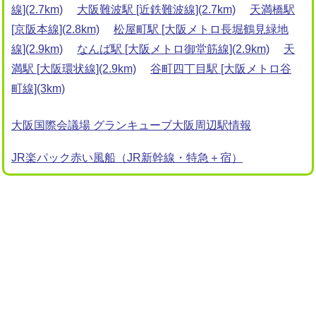
線](2.7km)
大阪難波駅 [近鉄難波線](2.7km)
天満橋駅
[京阪本線](2.8km)
松屋町駅 [大阪メトロ長堀鶴見緑地
線](2.9km)
なんば駅 [大阪メトロ御堂筋線](2.9km)
天
満駅 [大阪環状線](2.9km)
谷町四丁目駅 [大阪メトロ谷
町線](3km)
大阪国際会議場 グランキューブ大阪周辺駅情報
JR楽パック赤い風船（JR新幹線・特急＋宿）