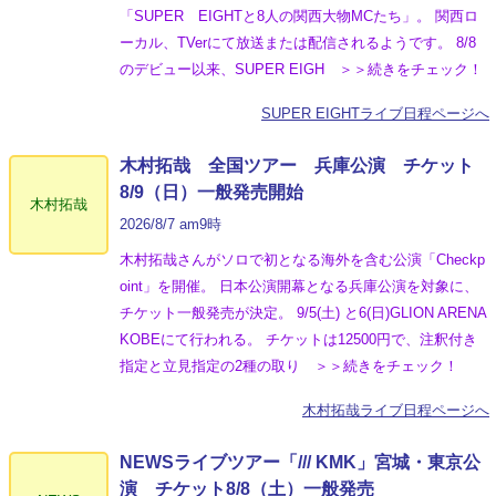
「SUPER EIGHTと8人の関西大物MCたち」。 関西ロ
ーカル、TVerにて放送または配信されるようです。 8/8
のデビュー以来、SUPER EIGH ＞＞続きをチェック！
SUPER EIGHTライブ日程ページへ
木村拓哉 全国ツアー 兵庫公演 チケット
8/9（日）一般発売開始
木村拓哉
2026/8/7 am9時
木村拓哉さんがソロで初となる海外を含む公演「Checkp
oint」を開催。 日本公演開幕となる兵庫公演を対象に、
チケット一般発売が決定。 9/5(土) と6(日)GLION ARENA
KOBEにて行われる。 チケットは12500円で、注釈付き
指定と立見指定の2種の取り ＞＞続きをチェック！
木村拓哉ライブ日程ページへ
NEWSライブツアー「/// KMK」宮城・東京公
演 チケット8/8（土）一般発売