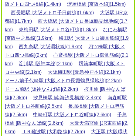
阪メトロ四つ橋線](1.4km)
淀屋橋駅 [京阪本線](1.5km)
西長堀駅 [大阪メトロ千日前線](1.6km)
大阪駅 [JR京
都線](1.7km)
西大橋駅 [大阪メトロ長堀鶴見緑地線](1.7
km)
東梅田駅 [大阪メトロ谷町線](1.8km)
なにわ橋駅
[京阪中之島線](1.9km)
梅田駅 [大阪メトロ御堂筋線](1.9
km)
西九条駅 [大阪環状線](1.9km)
四ツ橋駅 [大阪メ
トロ四つ橋線](2km)
心斎橋駅 [大阪メトロ御堂筋線](2.1
km)
淀川駅 [阪神本線](2.1km)
堺筋本町駅 [大阪メト
ロ中央線](2.1km)
大阪梅田駅 [阪急神戸本線](2.1km)
ドーム前千代崎駅 [大阪メトロ長堀鶴見緑地線](2.2km)
ドーム前駅 [阪神なんば線](2.2km)
桜川駅 [阪神なんば
線](2.3km)
汐見橋駅 [南海汐見橋線](2.4km)
南森町駅
[大阪メトロ谷町線](2.5km)
長堀橋駅 [大阪メトロ堺筋
線](2.5km)
中崎町駅 [大阪メトロ谷町線](2.6km)
千鳥
橋駅 [阪神なんば線](2.6km)
大阪天満宮駅 [JR東西線](2.
6km)
ＪＲ難波駅 [大和路線](2.7km)
大正駅 [大阪環状