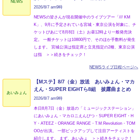
NEWS
2026/8/7 am9時
NEWSの皆さんが現在開催中のライブツアー「/// KM
K」、9月に予定されている宮城・東京公演を対象に、チ
ケットぴあにて8月8日（土）お昼12時より一般発売決
定。 一般チケットは10800円で、そのほか手数料が発生
します。 宮城公演は指定席と立見指定の2種、東京公演
は指 ＞＞続きをチェック！
NEWSライブ日程ページへ
【Mステ】8/7（金）放送 あいみょん・マカ
えん・SUPER EIGHTら8組 披露曲まとめ
あいみょん
2026/8/7 am9時
本日8月7日（金）放送の「ミュージックステーション」
にあいみょん・マカロニえんぴつ・SUPER EIGHT・H
Y・ATEEZ・ORANGE RANGE・T.M.Revolution・TOM
OOが出演。 一部ピックアップして注目アーティストを
紹介します。 まず、あいみょ ＞＞続きをチェック！