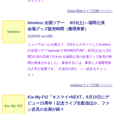
チェック！
Snow Manライブ日程ページへ
timelesz 全国ツアー 8/15(土)～福岡公演
会場グッズ販売時間（整理券要）
timelesz
2026/8/8 am10時
ニューアルバムを携えて、5月からスタートしたtimelesz
の全国ツアー”episode 2 MOMENTUM”。8/15(土)から2日
間3公演の日程で行われる福岡公演の会場グッズ販売の時
間が発表されました。 参加するには、事前に入場整理券
の入手が必要です。 公演日の約1 ＞＞続きをチェッ
ク！
timeleszライブ日程ページへ
Kis-My-Ft2「キスマイ×NEXT」8月10日にデ
ビュー15周年！記念ライブ生配信ほか、ファ
KisｰMyｰFt2
ン必見の企画が続々