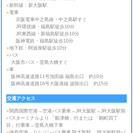
●
新幹線：新大阪駅
●
電車
京阪電車中之島線・中之島駅すぐ
JR環状線・福島駅徒歩10分
JR東西線・新福島駅徒歩10分
阪神電鉄・福島駅徒歩10分
●
地下鉄：阿波座駅徒歩10分
●
バス
大阪市バス・堂島大橋すぐ
●
車
阪神高速道路11号池田線 福島出口 約10分
阪神高速道路16号大阪港線 波除出口 約15分
交通アクセス
●
関西国際空港→空港バス乗車→JR大阪駅→JR大阪駅前
バスターミナルより 「船津橋」行または 「鶴町四丁
目」行乗車→堂島大橋下車
●
伊丹空港→リムジンバス乗車JR大阪駅→JR大阪駅前バ