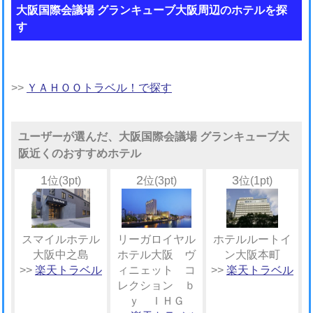
大阪国際会議場 グランキューブ大阪周辺のホテルを探
す
>>
ＹＡＨＯＯトラベル！で探す
ユーザーが選んだ、大阪国際会議場 グランキューブ大
阪近くのおすすめホテル
1
2
3
位(3pt)
位(3pt)
位(1pt)
スマイルホテル
リーガロイヤル
ホテルルートイ
大阪中之島
ホテル大阪 ヴ
ン大阪本町
>>
楽天トラベル
ィニェット コ
>>
楽天トラベル
レクション ｂ
ｙ ＩＨＧ