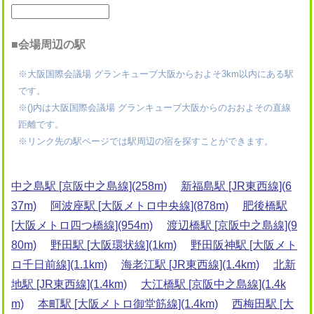
■会場周辺の駅
※大阪国際会議場 グランキューブ大阪からおよそ3km以内にある駅
です。
※()内は大阪国際会議場 グランキューブ大阪からのおおよその直線
距離です。
※リンク先の駅ページでは駅周辺の宿を探すことができます。
中之島駅 [京阪中之島線](258m)
新福島駅 [JR東西線](6
37m)
阿波座駅 [大阪メトロ中央線](878m)
肥後橋駅
[大阪メトロ四つ橋線](954m)
渡辺橋駅 [京阪中之島線](9
80m)
野田駅 [大阪環状線](1km)
野田阪神駅 [大阪メト
ロ千日前線](1.1km)
海老江駅 [JR東西線](1.4km)
北新
地駅 [JR東西線](1.4km)
大江橋駅 [京阪中之島線](1.4k
m)
本町駅 [大阪メトロ御堂筋線](1.4km)
西梅田駅 [大