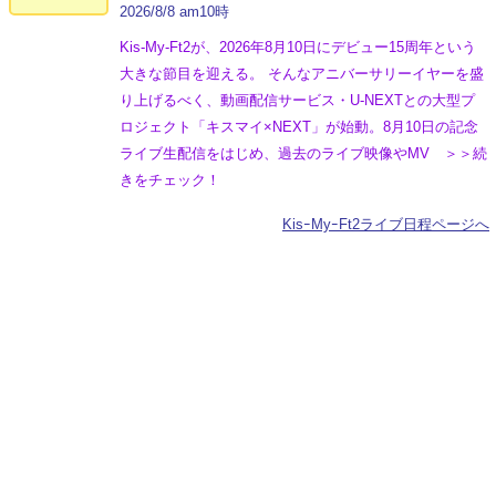
2026/8/8 am10時
Kis-My-Ft2が、2026年8月10日にデビュー15周年という
大きな節目を迎える。 そんなアニバーサリーイヤーを盛
り上げるべく、動画配信サービス・U-NEXTとの大型プ
ロジェクト「キスマイ×NEXT」が始動。8月10日の記念
ライブ生配信をはじめ、過去のライブ映像やMV ＞＞続
きをチェック！
KisｰMyｰFt2ライブ日程ページへ