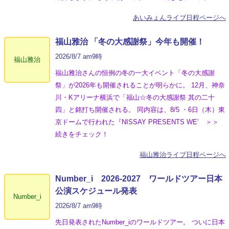
あいみょんライブ日程ページへ
福山雅治 「冬の⼤感謝祭」今年も開催！
2026/8/7 am9時
福山雅治
福山雅治さんの恒例の冬の一大イベント「冬の⼤感謝
祭」が2026年も開催されることが明らかに。 12月、神奈
川・Kアリーナ横浜で「福山☆冬の大感謝祭 其の二十
四」と銘打ち開催される。 同内容は、8/5 ・6日（木）東
京ドームで行われた『NISSAY PRESENTS WE’ ＞＞
続きをチェック！
福山雅治ライブ日程ページへ
Number_i 2026‐2027 ワールドツアー日本
公演スケジュール発表
Number_i
2026/8/7 am9時
先日発表されたNumber_iのワールドツアー。 ついに日本