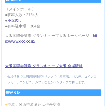
〔メインホール〕
●収容人数：2754人
●
座席図
：
●有料駐車場：304台
大阪国際会議場 グランキューブ大阪ホームページ：
htt
p://www.gco.co.jp/
大阪国際会議場 グランキューブ大阪:会場情報
会場情報では周辺情報便利リンクで、駐車場、バス停、コインロ
ッカー、コンビニ、カフェなどがワンタップで探せます。
最寄り駅
●
空港：関西空港または伊丹空港