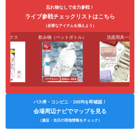
忘れ物なしで全力参戦！
ライブ参戦チェックリストはこちら
（必要なアイテムを揃えよう）
ソックス
飲み物（ペットボトル）
洗面用具一式
バス停・コンビニ・100均を即確認！
会場周辺ナビでマップを見る
（遠征・当日の現地情報をチェック）