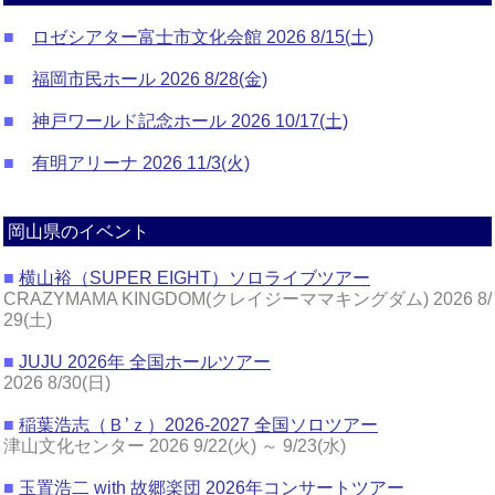
■
ロゼシアター富士市文化会館 2026 8/15(土)
■
福岡市民ホール 2026 8/28(金)
■
神戸ワールド記念ホール 2026 10/17(土)
■
有明アリーナ 2026 11/3(火)
岡山県のイベント
■
横山裕（SUPER EIGHT）ソロライブツアー
CRAZYMAMA KINGDOM(クレイジーママキングダム) 2026 8/
29(土)
■
JUJU 2026年 全国ホールツアー
2026 8/30(日)
■
稲葉浩志（Ｂ’ｚ）2026-2027 全国ソロツアー
津山文化センター 2026 9/22(火) ～ 9/23(水)
■
玉置浩二 with 故郷楽団 2026年コンサートツアー