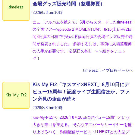
会場グッズ販売時間（整理券要）
timelesz
2026/8/8 am10時
ニューアルバムを携えて、5月からスタートしたtimelesz
の全国ツアー”episode 2 MOMENTUM”。8/15(土)から2日
間3公演の日程で行われる福岡公演の会場グッズ販売の時
間が発表されました。 参加するには、事前に入場整理券
の入手が必要です。 公演日の約1 ＞＞続きをチェッ
ク！
timeleszライブ日程ページへ
Kis-My-Ft2「キスマイ×NEXT」8月10日にデ
ビュー15周年！記念ライブ生配信ほか、ファ
KisｰMyｰFt2
ン必見の企画が続々
2026/8/8 am10時
Kis-My-Ft2が、2026年8月10日にデビュー15周年という
大きな節目を迎える。 そんなアニバーサリーイヤーを盛
り上げるべく、動画配信サービス・U-NEXTとの大型プ