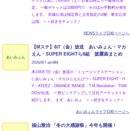
ケットぴあにて8月8日（土）お昼12時より一般発売決
定。 一般チケットは10800円で、そのほか手数料が発生
します。 宮城公演は指定席と立見指定の2種、東京公演
は指 ＞＞続きをチェック！
NEWSライブ日程ページへ
【Mステ】8/7（金）放送 あいみょん・マカ
えん・SUPER EIGHTら8組 披露曲まとめ
あいみょん
2026/8/7 am9時
本日8月7日（金）放送の「ミュージックステーション」
にあいみょん・マカロニえんぴつ・SUPER EIGHT・H
Y・ATEEZ・ORANGE RANGE・T.M.Revolution・TOM
OOが出演。 一部ピックアップして注目アーティストを
紹介します。 まず、あいみょ ＞＞続きをチェック！
あいみょんライブ日程ページへ
福山雅治 「冬の⼤感謝祭」今年も開催！