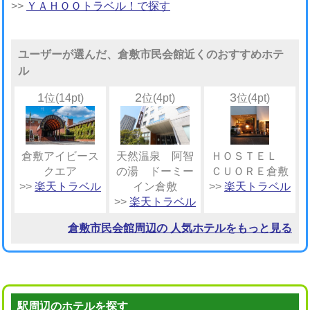
>>
ＹＡＨＯＯトラベル！で探す
ユーザーが選んだ、倉敷市民会館近くのおすすめホテ
ル
1
2
3
位(14pt)
位(4pt)
位(4pt)
倉敷アイビース
天然温泉 阿智
ＨＯＳＴＥＬ
クエア
の湯 ドーミー
ＣＵＯＲＥ倉敷
>>
楽天トラベル
イン倉敷
>>
楽天トラベル
>>
楽天トラベル
倉敷市民会館周辺の 人気ホテルをもっと見る
駅周辺のホテルを探す