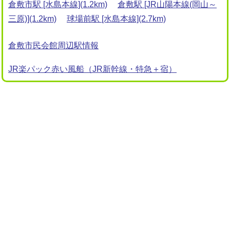
倉敷市駅 [水島本線](1.2km)
倉敷駅 [JR山陽本線(岡山～
三原)](1.2km)
球場前駅 [水島本線](2.7km)
倉敷市民会館周辺駅情報
JR楽パック赤い風船（JR新幹線・特急＋宿）