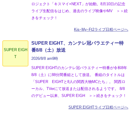
ロジェクト「キスマイ×NEXT」が始動。8月10日の記念
ライブ生配信をはじめ、過去のライブ映像やMV ＞＞続
きをチェック！
KisｰMyｰFt2ライブ日程ページへ
SUPER EIGHT、カンテレ冠バラエティー特
SUPER EIGH
番8/8（土）放送
T
2026/8/8 am9時
SUPER EIGHTのカンテレ冠バラエティー特番が令和8年
8/8（土）に88分間番組として放送。 番組のタイトルは
「SUPER EIGHTと8人の関西大物MCたち」。 関西ロ
ーカル、TVerにて放送または配信されるようです。 8/8
のデビュー以来、SUPER EIGH ＞＞続きをチェック！
SUPER EIGHTライブ日程ページへ