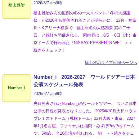
2026/8/7 am9時
福山雅治
福山雅治さんの恒例の冬の一大イベント「冬の⼤感謝
祭」が2026年も開催されることが明らかに。 12月、神奈
川・Kアリーナ横浜で「福山☆冬の大感謝祭 其の二十
四」と銘打ち開催される。 同内容は、8/5 ・6日（木）東
京ドームで行われた『NISSAY PRESENTS WE’ ＞＞
続きをチェック！
福山雅治ライブ日程ページへ
Number_i 2026‐2027 ワールドツアー日本
公演スケジュール発表
Number_i
2026/8/7 am9時
先日発表されたNumber_iのワールドツアー。 ついに日本
公演の日程が発表となりました。 2026年10月大和ハウス
プレミストドーム（札幌ドーム）12月大阪・東京、2027
年1月名古屋、ファイナルは福岡・みずほPayPayドーム
で、5都市、全10公演が行われる。 初 ＞＞続きをチェ