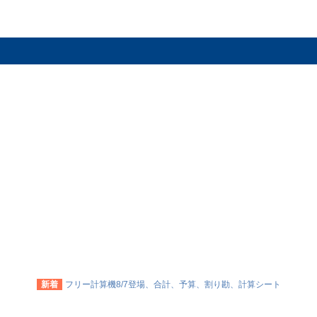
新着
フリー計算機8/7登場、合計、予算、割り勘、計算シート