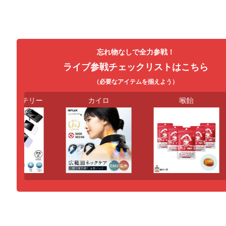
忘れ物なしで全力参戦！
ライブ参戦チェックリストはこちら
（必要なアイテムを揃えよう）
ルバッテリー
カイロ
喉飴