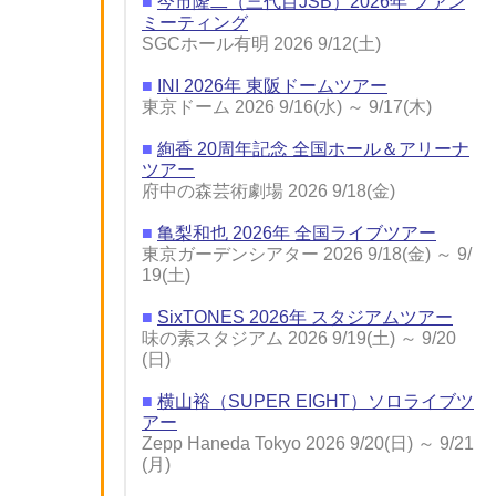
■
今市隆二（三代目JSB）2026年 ファン
ミーティング
SGCホール有明 2026 9/12(土)
■
INI 2026年 東阪ドームツアー
東京ドーム 2026 9/16(水) ～ 9/17(木)
■
絢香 20周年記念 全国ホール＆アリーナ
ツアー
府中の森芸術劇場 2026 9/18(金)
■
亀梨和也 2026年 全国ライブツアー
東京ガーデンシアター 2026 9/18(金) ～ 9/
19(土)
■
SixTONES 2026年 スタジアムツアー
味の素スタジアム 2026 9/19(土) ～ 9/20
(日)
■
横山裕（SUPER EIGHT）ソロライブツ
アー
Zepp Haneda Tokyo 2026 9/20(日) ～ 9/21
(月)