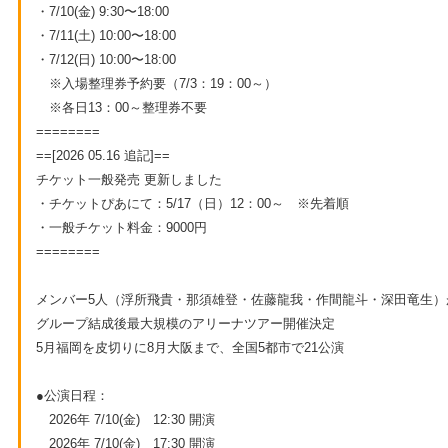
・7/10(金) 9:30〜18:00
・7/11(土) 10:00〜18:00
・7/12(日) 10:00〜18:00
※入場整理券予約要（7/3：19：00～）
※各日13：00～整理券不要
========
==[2026 05.16 追記]==
チケット一般発売 更新しました
・チケットぴあにて：5/17（日）12：00～ ※先着順
・一般チケット料金：9000円
========
メンバー5人（浮所飛貴・那須雄登・佐藤龍我・作間龍斗・深田竜生）が
グループ結成後最大規模のアリーナツアー開催決定
5月福岡を皮切りに8月大阪まで、全国5都市で21公演
●公演日程：
2026年 7/10(金) 12:30 開演
2026年 7/10(金) 17:30 開演