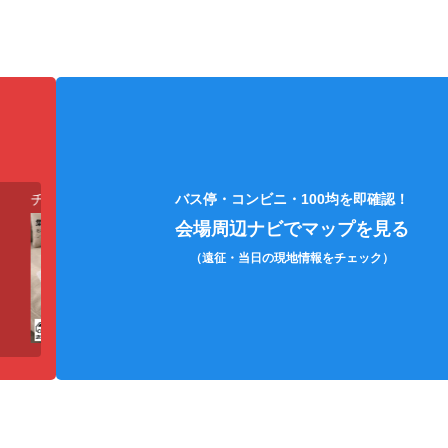
チケット（電子/紙）
エコバッグ
うちわケ
バス停・コンビニ・100均を即確認！
会場周辺ナビでマップを見る
（遠征・当日の現地情報をチェック）