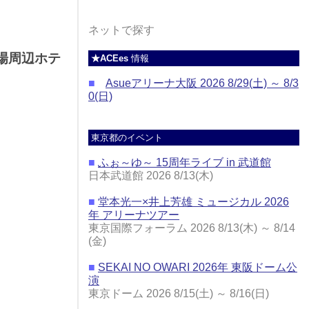
ネットで探す
会場周辺ホテ
★ACEes
情報
■
Asueアリーナ大阪 2026 8/29(土) ～ 8/3
0(日)
東京都のイベント
■
ふぉ～ゆ～ 15周年ライブ in 武道館
日本武道館 2026 8/13(木)
■
堂本光一×井上芳雄 ミュージカル 2026
年 アリーナツアー
東京国際フォーラム 2026 8/13(木) ～ 8/14
(金)
■
SEKAI NO OWARI 2026年 東阪ドーム公
演
東京ドーム 2026 8/15(土) ～ 8/16(日)