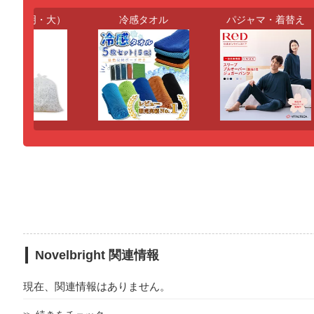
（透明・大）
冷感タオル
パジャマ・着替え
Novelbright 関連情報
現在、関連情報はありません。