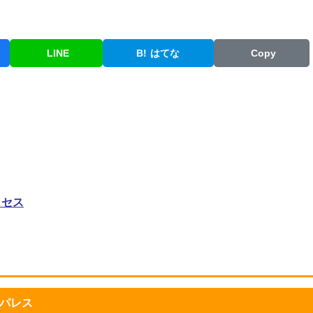
LINE
B!
はてな
Copy
クセス
ンパレス