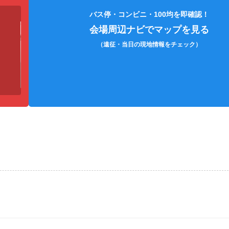
コンパクトミラー
各種充電コード
双眼鏡（防
バス停・コンビニ・100均を即確認！
会場周辺ナビでマップを見る
（遠征・当日の現地情報をチェック）