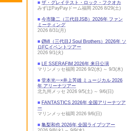
■
ザ・グレイテスト・ロック・フクオカ
みずほPayPayドーム福岡 2026 8/29(土)
■
今市隆二（三代目JSB）2026年 ファン
ミーティング
2026 8/31(月)
■
ØMI（三代目J Soul Brothers）2026年 ソ
ロFCイベントツアー
2026 9/1(火)
■
LE SSERAFIM 2026年 来日公演
マリンメッセ福岡 2026 9/2(水) ～ 9/3(木)
■
堂本光一×井上芳雄 ミュージカル 2026
年 アリーナツアー
北九州メッセ 2026 9/5(土) ～ 9/6(日)
■
FANTASTICS 2026年 全国アリーナツア
ー
マリンメッセ福岡 2026 9/6(日)
■
亀梨和也 2026年 全国ライブツアー
2026 9/8(火) ～ 9/9(水)