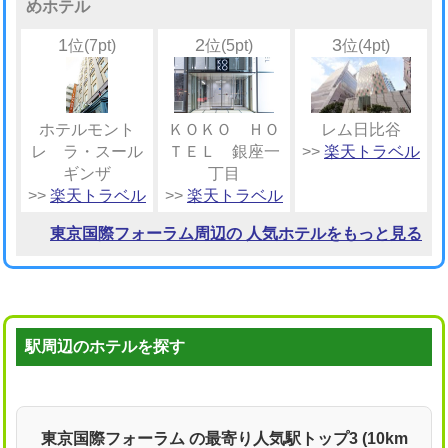
めホテル
1
2
3
位(7pt)
位(5pt)
位(4pt)
ホテルモント
ＫＯＫＯ ＨＯ
レム日比谷
レ ラ・スール
ＴＥＬ 銀座一
>>
楽天トラベル
ギンザ
丁目
>>
楽天トラベル
>>
楽天トラベル
東京国際フォーラム周辺の 人気ホテルをもっと見る
駅周辺のホテルを探す
東京国際フォーラム の最寄り人気駅トップ3 (10km