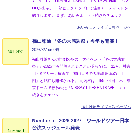
Y・ATEEZ・ORANGE RANGE・T.M.Revolution・TOM
OOが出演。 一部ピックアップして注目アーティストを
紹介します。 まず、あいみょ ＞＞続きをチェック！
あいみょんライブ日程ページへ
福山雅治 「冬の⼤感謝祭」今年も開催！
2026/8/7 am9時
福山雅治
福山雅治さんの恒例の冬の一大イベント「冬の⼤感謝
祭」が2026年も開催されることが明らかに。 12月、神奈
川・Kアリーナ横浜で「福山☆冬の大感謝祭 其の二十
四」と銘打ち開催される。 同内容は、8/5 ・6日（木）東
京ドームで行われた『NISSAY PRESENTS WE’ ＞＞
続きをチェック！
福山雅治ライブ日程ページへ
Number_i 2026‐2027 ワールドツアー日本
公演スケジュール発表
Number_i