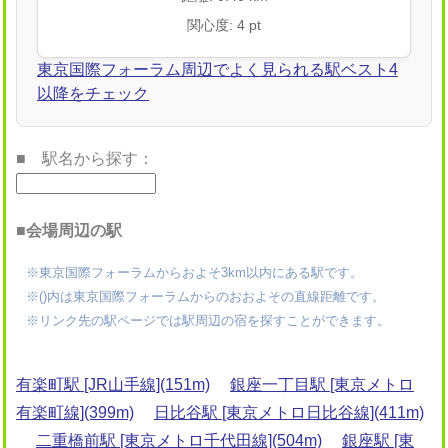
関心度: 4 pt
東京国際フォーラム周辺でよく見られる駅ベスト4
以降をチェック
■ 駅名から探す：
■会場周辺の駅
※東京国際フォーラムからおよそ3km以内にある駅です。
※()内は東京国際フォーラムからのおおよその直線距離です。
※リンク先の駅ページでは駅周辺の宿を探すことができます。
有楽町駅 [JR山手線](151m)
銀座一丁目駅 [東京メトロ
有楽町線](399m)
日比谷駅 [東京メトロ日比谷線](411m)
二重橋前駅 [東京メトロ千代田線](504m)
銀座駅 [東