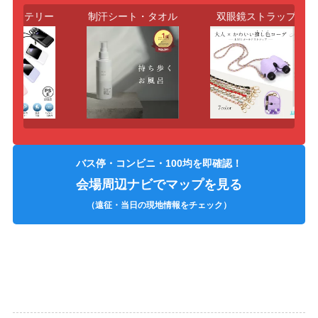
バッテリー
制汗シート・タオル
双眼鏡ストラップ
バス停・コンビニ・100均を即確認！
会場周辺ナビでマップを見る
（遠征・当日の現地情報をチェック）