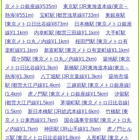
京メトロ銀座線](535m)
東京駅 [JR東海道本線(東京～
熱海)](551m)
宝町駅 [都営浅草線](733m)
東銀座駅
[東京メトロ日比谷線](873m)
日本橋駅 [東京メトロ銀座
線](1.1km)
内幸町駅 [都営三田線](1.1km)
大手町駅
[東京メトロ丸ノ内線](1.1km)
桜田門駅 [東京メトロ有
楽町線](1.1km)
新富町駅 [東京メトロ有楽町線](1.1km)
霞ケ関駅 [東京メトロ丸ノ内線](1.2km)
築地駅 [東京
メトロ日比谷線](1.3km)
新橋駅 [JR東海道本線(東京～
熱海)](1.3km)
八丁堀駅 [JR京葉線](1.3km)
築地市場
駅 [都営大江戸線](1.4km)
三越前駅 [東京メトロ銀座線]
(1.4km)
虎ノ門駅 [東京メトロ銀座線](1.5km)
汐留駅
[都営大江戸線](1.5km)
茅場町駅 [東京メトロ日比谷線]
(1.5km)
新日本橋駅 [JR総武本線](1.6km)
竹橋駅 [東
京メトロ東西線](1.7km)
国会議事堂前駅 [東京メトロ丸
ノ内線](1.7km)
神田駅 [JR山手線](1.7km)
虎ノ門ヒル
ズ駅 [東京メトロ日比谷線](1.8km)
人形町駅 [東京メト