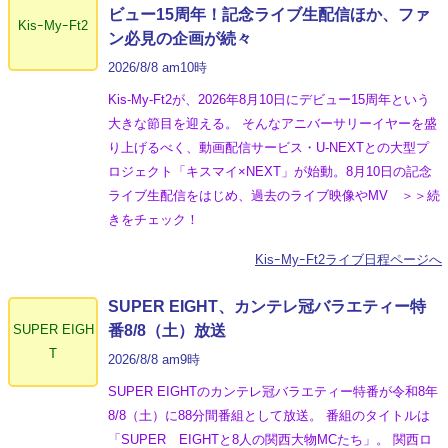
ビュー15周年！記念ライブ生配信ほか、ファ
KisｰMyｰFt2
ン必見の企画が続々
2026/8/8 am10時
Kis-My-Ft2が、2026年8月10日にデビュー15周年という
大きな節目を迎える。 そんなアニバーサリーイヤーを盛
り上げるべく、動画配信サービス・U-NEXTとの大型プ
ロジェクト「キスマイ×NEXT」が始動。8月10日の記念
ライブ生配信をはじめ、過去のライブ映像やMV ＞＞続
きをチェック！
KisｰMyｰFt2ライブ日程ページへ
SUPER EIGHT、カンテレ冠バラエティー特
SUPER EIGH
番8/8（土）放送
T
2026/8/8 am9時
SUPER EIGHTのカンテレ冠バラエティー特番が令和8年
8/8（土）に88分間番組として放送。 番組のタイトルは
「SUPER EIGHTと8人の関西大物MCたち」。 関西ロ