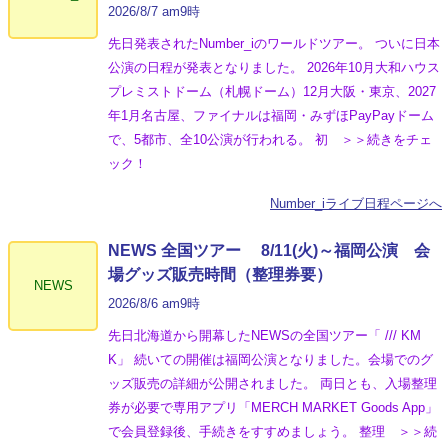
2026/8/7 am9時
先日発表されたNumber_iのワールドツアー。 ついに日本
公演の日程が発表となりました。 2026年10月大和ハウス
プレミストドーム（札幌ドーム）12月大阪・東京、2027
年1月名古屋、ファイナルは福岡・みずほPayPayドーム
で、5都市、全10公演が行われる。 初 ＞＞続きをチェ
ック！
Number_iライブ日程ページへ
NEWS 全国ツアー 8/11(火)～福岡公演 会
場グッズ販売時間（整理券要）
NEWS
2026/8/6 am9時
先日北海道から開幕したNEWSの全国ツアー「 /// KM
K」 続いての開催は福岡公演となりました。会場でのグ
ッズ販売の詳細が公開されました。 両日とも、入場整理
券が必要で専用アプリ「MERCH MARKET Goods App」
で会員登録後、手続きをすすめましょう。 整理 ＞＞続