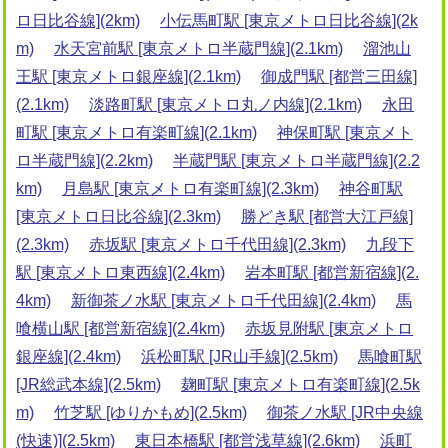
ロ日比谷線](2km)
小伝馬町駅 [東京メトロ日比谷線](2k
m)
水天宮前駅 [東京メトロ半蔵門線](2.1km)
溜池山
王駅 [東京メトロ銀座線](2.1km)
御成門駅 [都営三田線]
(2.1km)
淡路町駅 [東京メトロ丸ノ内線](2.1km)
永田
町駅 [東京メトロ有楽町線](2.1km)
神保町駅 [東京メト
ロ半蔵門線](2.2km)
半蔵門駅 [東京メトロ半蔵門線](2.2
km)
月島駅 [東京メトロ有楽町線](2.3km)
神谷町駅
[東京メトロ日比谷線](2.3km)
勝どき駅 [都営大江戸線]
(2.3km)
赤坂駅 [東京メトロ千代田線](2.3km)
九段下
駅 [東京メトロ東西線](2.4km)
岩本町駅 [都営新宿線](2.
4km)
新御茶ノ水駅 [東京メトロ千代田線](2.4km)
馬
喰横山駅 [都営新宿線](2.4km)
赤坂見附駅 [東京メトロ
銀座線](2.4km)
浜松町駅 [JR山手線](2.5km)
馬喰町駅
[JR総武本線](2.5km)
麹町駅 [東京メトロ有楽町線](2.5k
m)
竹芝駅 [ゆりかもめ](2.5km)
御茶ノ水駅 [JR中央線
(快速)](2.5km)
東日本橋駅 [都営浅草線](2.6km)
浜町