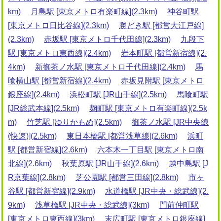
km)
月島駅 [東京メトロ有楽町線](2.3km)
神谷町駅
[東京メトロ日比谷線](2.3km)
勝どき駅 [都営大江戸線]
(2.3km)
赤坂駅 [東京メトロ千代田線](2.3km)
九段下
駅 [東京メトロ東西線](2.4km)
岩本町駅 [都営新宿線](2.
4km)
新御茶ノ水駅 [東京メトロ千代田線](2.4km)
馬
喰横山駅 [都営新宿線](2.4km)
赤坂見附駅 [東京メトロ
銀座線](2.4km)
浜松町駅 [JR山手線](2.5km)
馬喰町駅
[JR総武本線](2.5km)
麹町駅 [東京メトロ有楽町線](2.5k
m)
竹芝駅 [ゆりかもめ](2.5km)
御茶ノ水駅 [JR中央線
(快速)](2.5km)
東日本橋駅 [都営浅草線](2.6km)
浜町
駅 [都営新宿線](2.6km)
六本木一丁目駅 [東京メトロ南
北線](2.6km)
秋葉原駅 [JR山手線](2.6km)
越中島駅 [J
R京葉線](2.8km)
芝公園駅 [都営三田線](2.8km)
市ヶ
谷駅 [都営新宿線](2.9km)
水道橋駅 [JR中央・総武線](2.
9km)
浅草橋駅 [JR中央・総武線](3km)
門前仲町駅
[東京メトロ東西線](3km)
末広町駅 [東京メトロ銀座線]