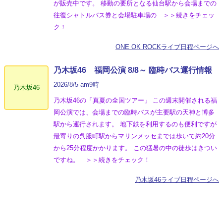
が販売中です。 移動の要所となる仙台駅から会場までの
往復シャトルバス券と会場駐車場の ＞＞続きをチェッ
ク！
ONE OK ROCKライブ日程ページへ
乃木坂46 福岡公演 8/8～ 臨時バス運行情報
2026/8/5 am9時
乃木坂46
乃木坂46の「真夏の全国ツアー」 この週末開催される福
岡公演では、会場までの臨時バスが主要駅の天神と博多
駅から運行されます。 地下鉄を利用するのも便利ですが
最寄りの呉服町駅からマリンメッセまでは歩いて約20分
から25分程度かかります。 この猛暑の中の徒歩はきつい
ですね。 ＞＞続きをチェック！
乃木坂46ライブ日程ページへ