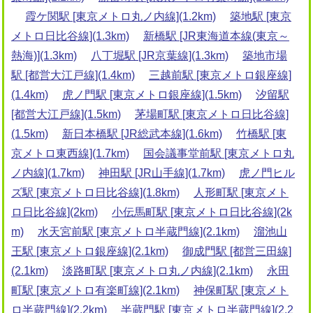
霞ケ関駅 [東京メトロ丸ノ内線](1.2km)
築地駅 [東京
メトロ日比谷線](1.3km)
新橋駅 [JR東海道本線(東京～
熱海)](1.3km)
八丁堀駅 [JR京葉線](1.3km)
築地市場
駅 [都営大江戸線](1.4km)
三越前駅 [東京メトロ銀座線]
(1.4km)
虎ノ門駅 [東京メトロ銀座線](1.5km)
汐留駅
[都営大江戸線](1.5km)
茅場町駅 [東京メトロ日比谷線]
(1.5km)
新日本橋駅 [JR総武本線](1.6km)
竹橋駅 [東
京メトロ東西線](1.7km)
国会議事堂前駅 [東京メトロ丸
ノ内線](1.7km)
神田駅 [JR山手線](1.7km)
虎ノ門ヒル
ズ駅 [東京メトロ日比谷線](1.8km)
人形町駅 [東京メト
ロ日比谷線](2km)
小伝馬町駅 [東京メトロ日比谷線](2k
m)
水天宮前駅 [東京メトロ半蔵門線](2.1km)
溜池山
王駅 [東京メトロ銀座線](2.1km)
御成門駅 [都営三田線]
(2.1km)
淡路町駅 [東京メトロ丸ノ内線](2.1km)
永田
町駅 [東京メトロ有楽町線](2.1km)
神保町駅 [東京メト
ロ半蔵門線](2.2km)
半蔵門駅 [東京メトロ半蔵門線](2.2