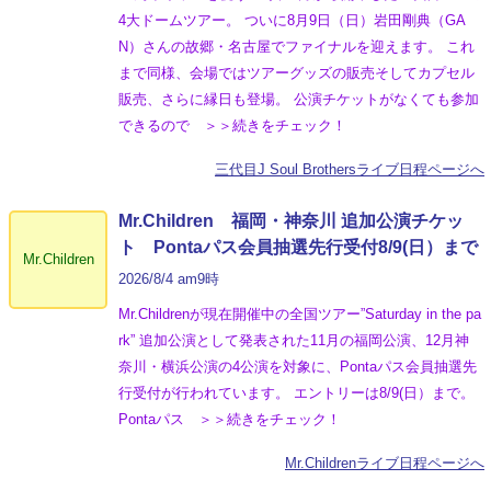
4大ドームツアー。 ついに8月9日（日）岩田剛典（GA
N）さんの故郷・名古屋でファイナルを迎えます。 これ
まで同様、会場ではツアーグッズの販売そしてカプセル
販売、さらに縁日も登場。 公演チケットがなくても参加
できるので ＞＞続きをチェック！
三代目J Soul Brothersライブ日程ページへ
Mr.Children 福岡・神奈川 追加公演チケッ
ト Pontaパス会員抽選先行受付8/9(日）まで
Mr.Children
2026/8/4 am9時
Mr.Childrenが現在開催中の全国ツアー”Saturday in the pa
rk” 追加公演として発表された11月の福岡公演、12月神
奈川・横浜公演の4公演を対象に、Pontaパス会員抽選先
行受付が行われています。 エントリーは8/9(日）まで。
Pontaパス ＞＞続きをチェック！
Mr.Childrenライブ日程ページへ