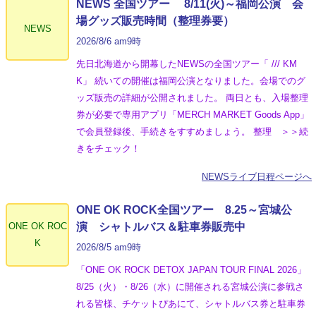
NEWS 全国ツアー 8/11(火)～福岡公演 会
場グッズ販売時間（整理券要）
NEWS
2026/8/6 am9時
先日北海道から開幕したNEWSの全国ツアー「 /// KM
K」 続いての開催は福岡公演となりました。会場でのグ
ッズ販売の詳細が公開されました。 両日とも、入場整理
券が必要で専用アプリ「MERCH MARKET Goods App」
で会員登録後、手続きをすすめましょう。 整理 ＞＞続
きをチェック！
NEWSライブ日程ページへ
ONE OK ROCK全国ツアー 8.25～宮城公
ONE OK ROC
演 シャトルバス＆駐車券販売中
K
2026/8/5 am9時
「ONE OK ROCK DETOX JAPAN TOUR FINAL 2026」
8/25（火）・8/26（水）に開催される宮城公演に参戦さ
れる皆様、チケットぴあにて、シャトルバス券と駐車券