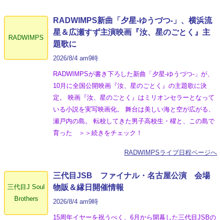
RADWIMPS新曲「夕星-ゆうづつ-」、横浜流
星＆広瀬すず主演映画『汝、星のごとく』主
RADWIMPS
題歌に
2026/8/4 am9時
RADWIMPSが書き下ろした新曲「夕星-ゆうづつ-」が、
10月に全国公開映画『汝、星のごとく』の主題歌に決
定。 映画『汝、星のごとく』はミリオンセラーとなって
いる小説を実写映画化。 舞台は美しい海と空が広がる、
瀬戸内の島。 転校してきた男子高校生・櫂と、この島で
育った ＞＞続きをチェック！
RADWIMPSライブ日程ページへ
三代目JSB ファイナル・名古屋公演 会場
三代目J Soul
物販＆縁日開催情報
Brothers
2026/8/4 am9時
15周年イヤーを祝うべく、6月から開幕した三代目JSBの