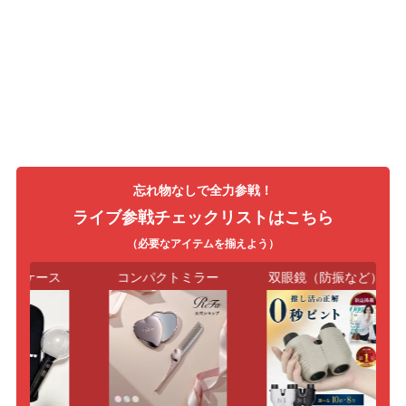
忘れ物なしで全力参戦！
ライブ参戦チェックリストはこちら
（必要なアイテムを揃えよう）
トケース
コンパクトミラー
双眼鏡（防振など）