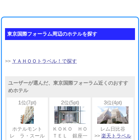
東京国際フォーラム周辺のホテルを探す
>>
ＹＡＨＯＯトラベル！で探す
ユーザーが選んだ、東京国際フォーラム近くのおすす
めホテル
1
2
3
位(7pt)
位(5pt)
位(4pt)
ホテルモント
ＫＯＫＯ ＨＯ
レム日比谷
レ ラ・スール
ＴＥＬ 銀座一
>>
楽天トラベル