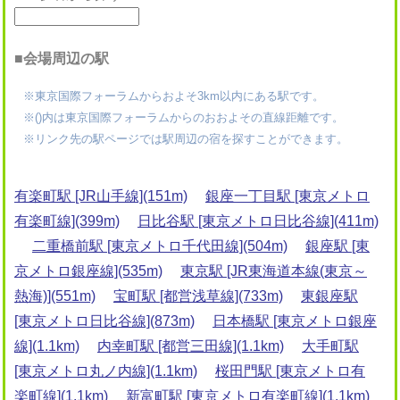
■会場周辺の駅
※東京国際フォーラムからおよそ3km以内にある駅です。
※()内は東京国際フォーラムからのおおよその直線距離です。
※リンク先の駅ページでは駅周辺の宿を探すことができます。
有楽町駅 [JR山手線](151m)
銀座一丁目駅 [東京メトロ
有楽町線](399m)
日比谷駅 [東京メトロ日比谷線](411m)
二重橋前駅 [東京メトロ千代田線](504m)
銀座駅 [東
京メトロ銀座線](535m)
東京駅 [JR東海道本線(東京～
熱海)](551m)
宝町駅 [都営浅草線](733m)
東銀座駅
[東京メトロ日比谷線](873m)
日本橋駅 [東京メトロ銀座
線](1.1km)
内幸町駅 [都営三田線](1.1km)
大手町駅
[東京メトロ丸ノ内線](1.1km)
桜田門駅 [東京メトロ有
楽町線](1.1km)
新富町駅 [東京メトロ有楽町線](1.1km)