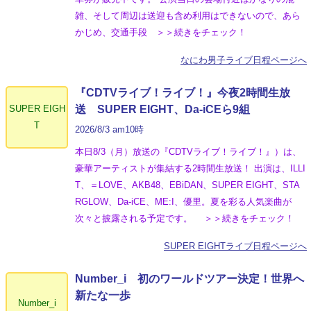
雑、そして周辺は送迎も含め利用はできないので、あら
かじめ、交通手段 ＞＞続きをチェック！
なにわ男子ライブ日程ページへ
『CDTVライブ！ライブ！』今夜2時間生放
SUPER EIGH
送 SUPER EIGHT、Da-iCEら9組
T
2026/8/3 am10時
本日8/3（月）放送の『CDTVライブ！ライブ！』）は、
豪華アーティストが集結する2時間生放送！ 出演は、ILLI
T、＝LOVE、AKB48、EBiDAN、SUPER EIGHT、STA
RGLOW、Da-iCE、ME:I、優里。夏を彩る人気楽曲が
次々と披露される予定です。 ＞＞続きをチェック！
SUPER EIGHTライブ日程ページへ
Number_i 初のワールドツアー決定！世界へ
新たな一歩
Number_i