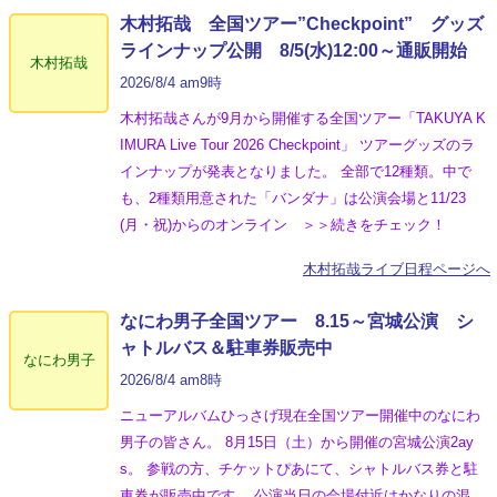
木村拓哉 全国ツアー”Checkpoint” グッズ
ラインナップ公開 8/5(水)12:00～通販開始
木村拓哉
2026/8/4 am9時
木村拓哉さんが9月から開催する全国ツアー「TAKUYA K
IMURA Live Tour 2026 Checkpoint」 ツアーグッズのラ
インナップが発表となりました。 全部で12種類。中で
も、2種類用意された「バンダナ」は公演会場と11/23
(月・祝)からのオンライン ＞＞続きをチェック！
木村拓哉ライブ日程ページへ
なにわ男子全国ツアー 8.15～宮城公演 シ
ャトルバス＆駐車券販売中
なにわ男子
2026/8/4 am8時
ニューアルバムひっさげ現在全国ツアー開催中のなにわ
男子の皆さん。 8月15日（土）から開催の宮城公演2ay
s。 参戦の方、チケットぴあにて、シャトルバス券と駐
車券が販売中です。 公演当日の会場付近はかなりの混