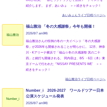
紹介します。 まず、あいみょ ＞＞続きをチェック！
あいみょんライブ日程ページへ
福山雅治 「冬の⼤感謝祭」今年も開催！
2026/8/7 am9時
福山雅治
福山雅治さんの恒例の冬の一大イベント「冬の⼤感謝
祭」が2026年も開催されることが明らかに。 12月、神奈
川・Kアリーナ横浜で「福山☆冬の大感謝祭 其の二十
四」と銘打ち開催される。 同内容は、8/5 ・6日（木）東
京ドームで行われた『NISSAY PRESENTS WE’ ＞＞
続きをチェック！
福山雅治ライブ日程ページへ
Number_i 2026‐2027 ワールドツアー日本
公演スケジュール発表
Number_i
2026/8/7 am9時