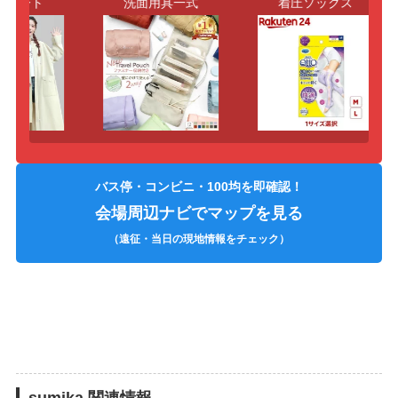
コート
洗面用具一式
着圧ソックス
バス停・コンビニ・100均を即確認！
会場周辺ナビでマップを見る
（遠征・当日の現地情報をチェック）