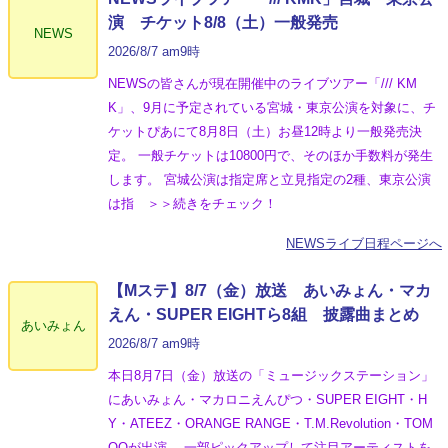
演 チケット8/8（土）一般発売
NEWS
2026/8/7 am9時
NEWSの皆さんが現在開催中のライブツアー「/// KM
K」、9月に予定されている宮城・東京公演を対象に、チ
ケットぴあにて8月8日（土）お昼12時より一般発売決
定。 一般チケットは10800円で、そのほか手数料が発生
します。 宮城公演は指定席と立見指定の2種、東京公演
は指 ＞＞続きをチェック！
NEWSライブ日程ページへ
【Mステ】8/7（金）放送 あいみょん・マカ
えん・SUPER EIGHTら8組 披露曲まとめ
あいみょん
2026/8/7 am9時
本日8月7日（金）放送の「ミュージックステーション」
にあいみょん・マカロニえんぴつ・SUPER EIGHT・H
Y・ATEEZ・ORANGE RANGE・T.M.Revolution・TOM
OOが出演。 一部ピックアップして注目アーティストを