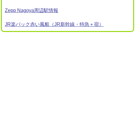
Zepp Nagoya周辺駅情報
JR楽パック赤い風船（JR新幹線・特急＋宿）