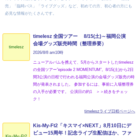
売」「臨時バス」「ライブグッズ」など、初めての方、初心者の方にも
必見な情報がたくさんです。
timelesz 全国ツアー 8/15(土)～福岡公演
会場グッズ販売時間（整理券要）
timelesz
2026/8/8 am10時
ニューアルバムを携えて、5月からスタートしたtimelesz
の全国ツアー”episode 2 MOMENTUM”。8/15(土)から2日
間3公演の日程で行われる福岡公演の会場グッズ販売の時
間が発表されました。 参加するには、事前に入場整理券
の入手が必要です。 公演日の約1 ＞＞続きをチェッ
ク！
timeleszライブ日程ページへ
Kis-My-Ft2「キスマイ×NEXT」8月10日にデ
ビュー15周年！記念ライブ生配信ほか、ファ
KisｰMyｰFt2