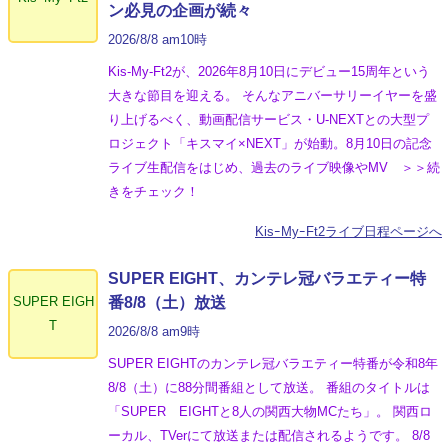
ン必見の企画が続々
2026/8/8 am10時
Kis-My-Ft2が、2026年8月10日にデビュー15周年という
大きな節目を迎える。 そんなアニバーサリーイヤーを盛
り上げるべく、動画配信サービス・U-NEXTとの大型プ
ロジェクト「キスマイ×NEXT」が始動。8月10日の記念
ライブ生配信をはじめ、過去のライブ映像やMV ＞＞続
きをチェック！
KisｰMyｰFt2ライブ日程ページへ
SUPER EIGHT、カンテレ冠バラエティー特
SUPER EIGH
番8/8（土）放送
T
2026/8/8 am9時
SUPER EIGHTのカンテレ冠バラエティー特番が令和8年
8/8（土）に88分間番組として放送。 番組のタイトルは
「SUPER EIGHTと8人の関西大物MCたち」。 関西ロ
ーカル、TVerにて放送または配信されるようです。 8/8