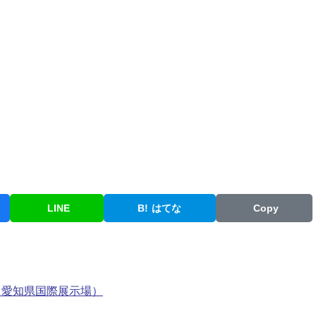
LINE
B!
はてな
Copy
po（愛知県国際展示場）