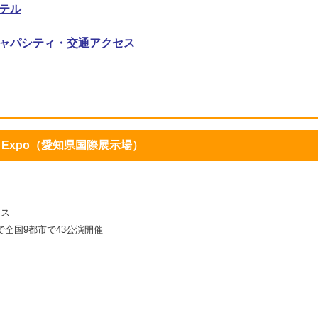
テル
ャパシティ・交通アクセス
y Expo（愛知県国際展示場）
ース
で全国9都市で43公演開催