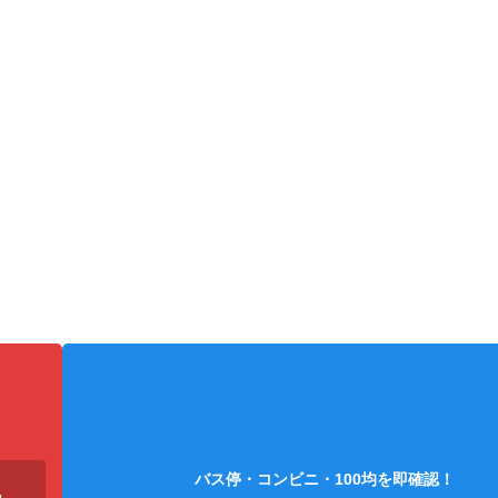
ペンライトケース
銀テープケース
ショルダ
バス停・コンビニ・100均を即確認！