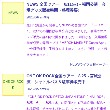
NEWS 全国ツアー 8/11(火)～福岡公演 会
場グッズ販売時間（整理券要）
NEWS
2026/8/6 am9時
先日北海道から開幕したNEWSの全国ツアー「 /// KM
K」 続いての開催は福岡公演となりました。会場でのグ
ッズ販売の詳細が公開されました。 両日とも、入場整理
券が必要で専用アプリ「MERCH MARKET Goods App」
で会員登録後、手続きをすすめましょう。 整理 ＞＞続
きをチェック！
NEWSライブ日程ページへ
ONE OK ROCK全国ツアー 8.25～宮城公
ONE OK ROC
演 シャトルバス＆駐車券販売中
K
2026/8/5 am9時
「ONE OK ROCK DETOX JAPAN TOUR FINAL 2026」
8/25（火）・8/26（水）に開催される宮城公演に参戦さ
れる皆様、チケットぴあにて、シャトルバス券と駐車券