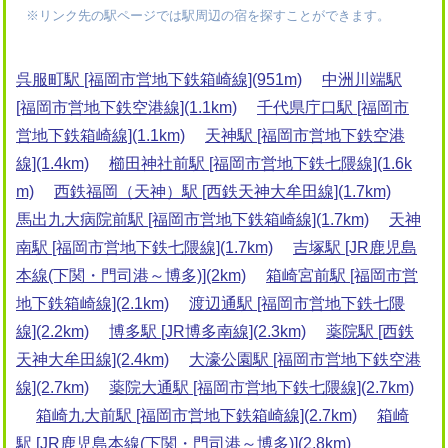
※リンク先の駅ページでは駅周辺の宿を探すことができます。
呉服町駅 [福岡市営地下鉄箱崎線](951m)
中洲川端駅
[福岡市営地下鉄空港線](1.1km)
千代県庁口駅 [福岡市
営地下鉄箱崎線](1.1km)
天神駅 [福岡市営地下鉄空港
線](1.4km)
櫛田神社前駅 [福岡市営地下鉄七隈線](1.6k
m)
西鉄福岡（天神）駅 [西鉄天神大牟田線](1.7km)
馬出九大病院前駅 [福岡市営地下鉄箱崎線](1.7km)
天神
南駅 [福岡市営地下鉄七隈線](1.7km)
吉塚駅 [JR鹿児島
本線(下関・門司港～博多)](2km)
箱崎宮前駅 [福岡市営
地下鉄箱崎線](2.1km)
渡辺通駅 [福岡市営地下鉄七隈
線](2.2km)
博多駅 [JR博多南線](2.3km)
薬院駅 [西鉄
天神大牟田線](2.4km)
大濠公園駅 [福岡市営地下鉄空港
線](2.7km)
薬院大通駅 [福岡市営地下鉄七隈線](2.7km)
箱崎九大前駅 [福岡市営地下鉄箱崎線](2.7km)
箱崎
駅 [JR鹿児島本線(下関・門司港～博多)](2.8km)