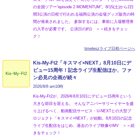
の全国ツアー”episode 2 MOMENTUM”。8/15(土)から2日
間3公演の日程で行われる福岡公演の会場グッズ販売の時
間が発表されました。 参加するには、事前に入場整理券
の入手が必要です。 公演日の約1 ＞＞続きをチェッ
ク！
timeleszライブ日程ページへ
Kis-My-Ft2「キスマイ×NEXT」8月10日にデ
ビュー15周年！記念ライブ生配信ほか、ファ
KisｰMyｰFt2
ン必見の企画が続々
2026/8/8 am10時
Kis-My-Ft2が、2026年8月10日にデビュー15周年という
大きな節目を迎える。 そんなアニバーサリーイヤーを盛
り上げるべく、動画配信サービス・U-NEXTとの大型プ
ロジェクト「キスマイ×NEXT」が始動。8月10日の記念
ライブ生配信をはじめ、過去のライブ映像やMV ＞＞続
きをチェック！