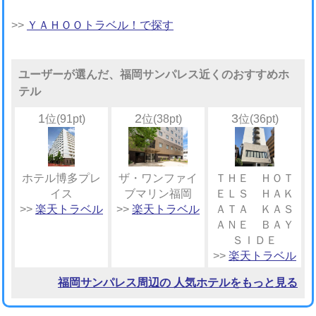
>>
ＹＡＨＯＯトラベル！で探す
ユーザーが選んだ、福岡サンパレス近くのおすすめホ
テル
1
2
3
位(91pt)
位(38pt)
位(36pt)
ホテル博多プレ
ザ・ワンファイ
ＴＨＥ ＨＯＴ
イス
ブマリン福岡
ＥＬＳ ＨＡＫ
>>
楽天トラベル
>>
楽天トラベル
ＡＴＡ ＫＡＳ
ＡＮＥ ＢＡＹ
ＳＩＤＥ
>>
楽天トラベル
福岡サンパレス周辺の 人気ホテルをもっと見る