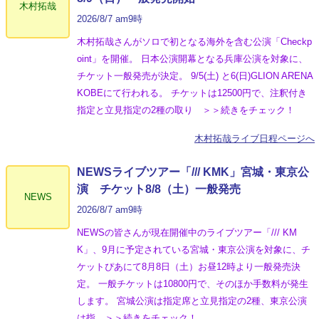
木村拓哉
2026/8/7 am9時
木村拓哉さんがソロで初となる海外を含む公演「Checkp
oint」を開催。 日本公演開幕となる兵庫公演を対象に、
チケット一般発売が決定。 9/5(土) と6(日)GLION ARENA
KOBEにて行われる。 チケットは12500円で、注釈付き
指定と立見指定の2種の取り ＞＞続きをチェック！
木村拓哉ライブ日程ページへ
NEWSライブツアー「/// KMK」宮城・東京公
演 チケット8/8（土）一般発売
NEWS
2026/8/7 am9時
NEWSの皆さんが現在開催中のライブツアー「/// KM
K」、9月に予定されている宮城・東京公演を対象に、チ
ケットぴあにて8月8日（土）お昼12時より一般発売決
定。 一般チケットは10800円で、そのほか手数料が発生
します。 宮城公演は指定席と立見指定の2種、東京公演
は指 ＞＞続きをチェック！