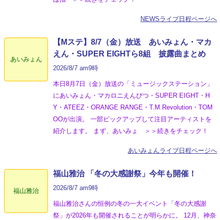
NEWSライブ日程ページへ
【Mステ】8/7（金）放送 あいみょん・マカ
えん・SUPER EIGHTら8組 披露曲まとめ
あいみょん
2026/8/7 am9時
本日8月7日（金）放送の「ミュージックステーション」
にあいみょん・マカロニえんぴつ・SUPER EIGHT・H
Y・ATEEZ・ORANGE RANGE・T.M.Revolution・TOM
OOが出演。 一部ピックアップして注目アーティストを
紹介します。 まず、あいみょ ＞＞続きをチェック！
あいみょんライブ日程ページへ
福山雅治 「冬の⼤感謝祭」今年も開催！
2026/8/7 am9時
福山雅治
福山雅治さんの恒例の冬の一大イベント「冬の⼤感謝
祭」が2026年も開催されることが明らかに。 12月、神奈