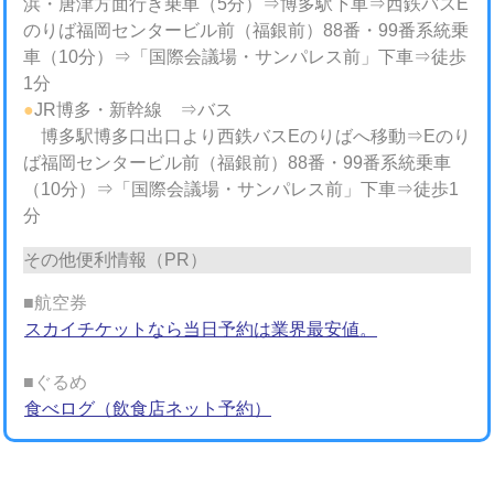
浜・唐津方面行き乗車（5分）⇒博多駅下車⇒西鉄バスE
のりば福岡センタービル前（福銀前）88番・99番系統乗
車（10分）⇒「国際会議場・サンパレス前」下車⇒徒歩
1分
●
JR博多・新幹線 ⇒バス
博多駅博多口出口より西鉄バスEのりばへ移動⇒Eのり
ば福岡センタービル前（福銀前）88番・99番系統乗車
（10分）⇒「国際会議場・サンパレス前」下車⇒徒歩1
分
その他便利情報（PR）
■航空券
スカイチケットなら当日予約は業界最安値。
■ぐるめ
食べログ（飲食店ネット予約）