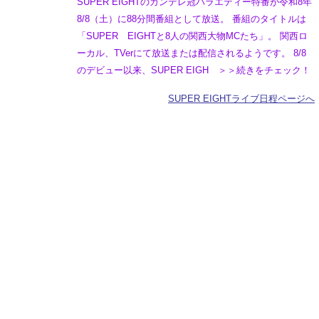
SUPER EIGHTのカンテレ冠バラエティー特番が令和8年
8/8（土）に88分間番組として放送。 番組のタイトルは
「SUPER EIGHTと8人の関西大物MCたち」。 関西ロ
ーカル、TVerにて放送または配信されるようです。 8/8
のデビュー以来、SUPER EIGH ＞＞続きをチェック！
SUPER EIGHTライブ日程ページへ