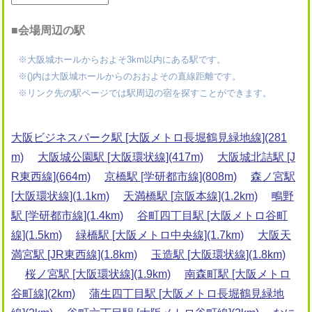
■会場周辺の駅
※大阪城ホールからおよそ3km以内にある駅です。
※()内は大阪城ホールからのおおよその直線距離です。
※リンク先の駅ページでは駅周辺の宿を探すことができます。
大阪ビジネスパーク駅 [大阪メトロ長堀鶴見緑地線](281
m)
大阪城公園駅 [大阪環状線](417m)
大阪城北詰駅 [J
R東西線](664m)
京橋駅 [学研都市線](808m)
森ノ宮駅
[大阪環状線](1.1km)
天満橋駅 [京阪本線](1.2km)
鴫野
駅 [学研都市線](1.4km)
谷町四丁目駅 [大阪メトロ谷町
線](1.5km)
緑橋駅 [大阪メトロ中央線](1.7km)
大阪天
満宮駅 [JR東西線](1.8km)
玉造駅 [大阪環状線](1.8km)
桜ノ宮駅 [大阪環状線](1.9km)
南森町駅 [大阪メトロ
谷町線](2km)
蒲生四丁目駅 [大阪メトロ長堀鶴見緑地