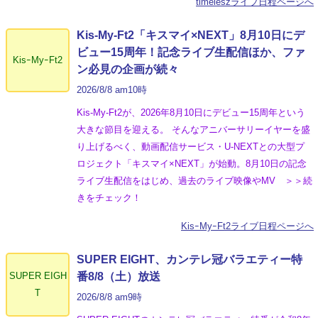
timeleszライブ日程ページへ
Kis-My-Ft2「キスマイ×NEXT」8月10日にデ
ビュー15周年！記念ライブ生配信ほか、ファ
KisｰMyｰFt2
ン必見の企画が続々
2026/8/8 am10時
Kis-My-Ft2が、2026年8月10日にデビュー15周年という
大きな節目を迎える。 そんなアニバーサリーイヤーを盛
り上げるべく、動画配信サービス・U-NEXTとの大型プ
ロジェクト「キスマイ×NEXT」が始動。8月10日の記念
ライブ生配信をはじめ、過去のライブ映像やMV ＞＞続
きをチェック！
KisｰMyｰFt2ライブ日程ページへ
SUPER EIGHT、カンテレ冠バラエティー特
SUPER EIGH
番8/8（土）放送
T
2026/8/8 am9時