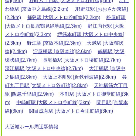
線](2km)
谷町六丁目駅 [大阪メトロ谷町線](2km)
なに
わ橋駅 [京阪中之島線](2.2km)
JR野江駅 [おおさか東線]
(2.2km)
都島駅 [大阪メトロ谷町線](2.2km)
松屋町駅
[大阪メトロ長堀鶴見緑地線](2.3km)
野江内代駅 [大阪
メトロ谷町線](2.3km)
堺筋本町駅 [大阪メトロ中央線]
(2.3km)
野江駅 [京阪本線](2.3km)
天満駅 [大阪環状
線](2.4km)
淀屋橋駅 [京阪本線](2.6km)
鶴橋駅 [大阪
環状線](2.7km)
長堀橋駅 [大阪メトロ堺筋線](2.7km)
深江橋駅 [大阪メトロ中央線](2.7km)
大江橋駅 [京阪中
之島線](2.8km)
大阪上本町駅 [近鉄難波線](2.8km)
谷
町九丁目駅 [大阪メトロ谷町線](2.8km)
天神橋筋六丁目
駅 [阪急千里線](2.9km)
本町駅 [大阪メトロ御堂筋線](3k
m)
中崎町駅 [大阪メトロ谷町線](3km)
関目駅 [京阪本
線](3km)
関目成育駅 [大阪メトロ今里筋線](3km)
大阪城ホール周辺駅情報