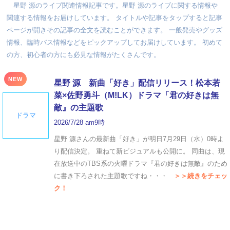
星野 源のライブ関連情報記事です。星野 源のライブに関する情報や
関連する情報をお届けしています。 タイトルや記事をタップすると記事
ページが開きその記事の全文を読むことができます。 一般発売やグッズ
情報、臨時バス情報などをピックアップしてお届けしています。 初めて
の方、初心者の方にも必見な情報がたくさんです。
NEW
星野 源 新曲「好き」配信リリース！松本若
菜×佐野勇斗（M!LK）ドラマ「君の好きは無
敵』の主題歌
ドラマ
2026/7/28 am9時
星野 源さんの最新曲「好き」が明日7月29日（水）0時よ
り配信決定。 重ねて新ビジュアルも公開に。 同曲は、現
在放送中のTBS系の火曜ドラマ『君の好きは無敵』のため
に書き下ろされた主題歌ですね・・・
＞＞続きをチェッ
ク！