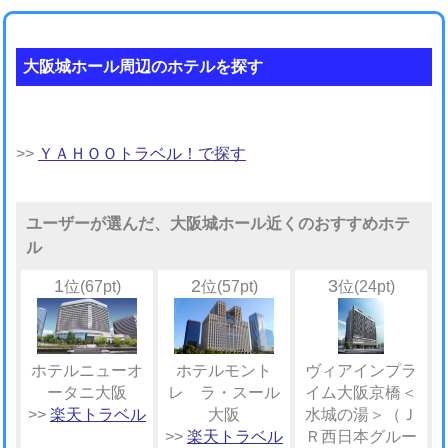
大阪城ホール周辺のホテルを探す
>>
ＹＡＨＯＯトラベル！で探す
ユーザーが選んだ、大阪城ホール近くのおすすめホテ
ル
1
2
3
位(67pt)
位(57pt)
位(24pt)
ホテルニューオ
ホテルモント
ヴィアインプラ
ータニ大阪
レ ラ・スール
イム大阪京橋＜
>>
楽天トラベル
大阪
水城の湯＞（Ｊ
>>
楽天トラベル
Ｒ西日本グルー