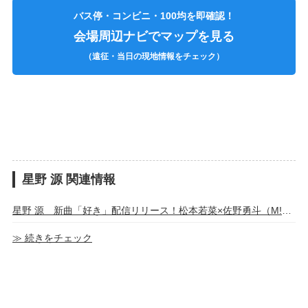
バス停・コンビニ・100均を即確認！
会場周辺ナビでマップを見る
（遠征・当日の現地情報をチェック）
星野 源 関連情報
星野 源 新曲「好き」配信リリース！松本若菜×佐野勇斗（M!LK）ドラマ「君の好きは無敵』の主題歌
≫ 続きをチェック