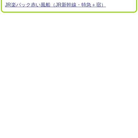
JR楽パック赤い風船（JR新幹線・特急＋宿）