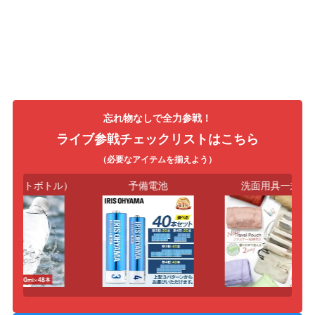
忘れ物なしで全力参戦！
ライブ参戦チェックリストはこちら
（必要なアイテムを揃えよう）
ペットボトル）
予備電池
洗面用具一式