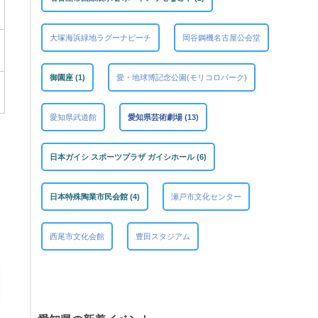
大塚海浜緑地ラグーナビーチ
岡谷鋼機名古屋公会堂
御園座 (1)
愛・地球博記念公園(モリコロパーク)
愛知県武道館
愛知県芸術劇場 (13)
日本ガイシ スポーツプラザ ガイシホール (6)
日本特殊陶業市民会館 (4)
瀬戸市文化センター
西尾市文化会館
豊田スタジアム