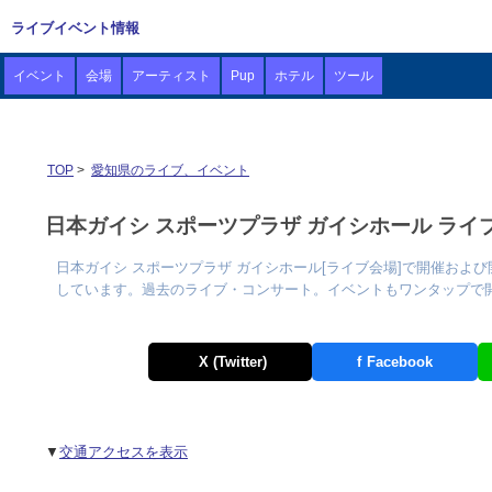
ライブイベント情報
イベント
会場
アーティスト
Pup
ホテル
ツール
TOP
>
愛知県のライブ、イベント
日本ガイシ スポーツプラザ ガイシホール ライブ・
日本ガイシ スポーツプラザ ガイシホール[ライブ会場]で開催およ
しています。過去のライブ・コンサート。イベントもワンタップで
X (Twitter)
f
Facebook
▼
交通アクセスを表示