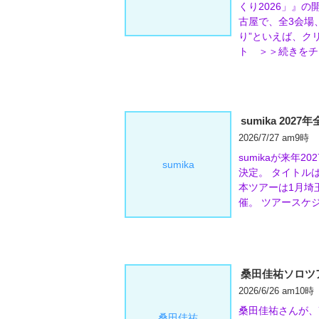
くり2026」』の
古屋で、全3会場
り”といえば、ク
ト ＞＞続きをチ
sumika 2027
2026/7/27 am9時
sumikaが来年
sumika
決定。 タイトルは「sum
本ツアーは1月埼
催。 ツアースケ
桑田佳祐ソロツ
2026/6/26 am10時
桑田佳祐さんが、
桑田佳祐