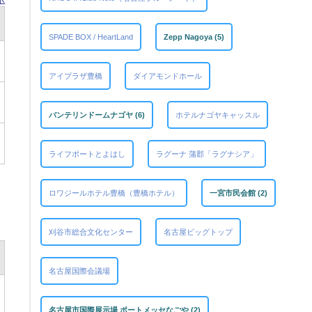
SPADE BOX / HeartLand
Zepp Nagoya (5)
アイプラザ豊橋
ダイアモンドホール
バンテリンドームナゴヤ (6)
ホテルナゴヤキャッスル
ライフポートとよはし
ラグーナ 蒲郡「ラグナシア」
ロワジールホテル豊橋（豊橋ホテル）
一宮市民会館 (2)
刈谷市総合文化センター
名古屋ビッグトップ
名古屋国際会議場
名古屋市国際展示場 ポートメッセなごや (2)