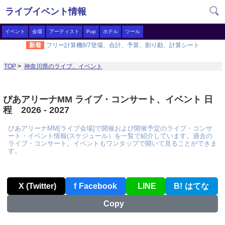
ライブイベント情報
イベント
会場
アーティスト
Pup
ホテル
ツール
新着
フリー計算機8/7登場、合計、予算、割り勘、計算シート
TOP
>
神奈川県のライブ、イベント
ぴあアリーナMM ライブ・コンサート、イベント 日
程 2026 - 2027
ぴあアリーナMM[ライブ会場]で開催および開催予定のライブ・コンサ
ート・イベント情報(スケジュール）を一覧で紹介しています。過去の
ライブ・コンサート。イベントもワンタップで開いて見ることができま
す。
X (Twitter)
f
Facebook
LINE
B!
はてな
Copy