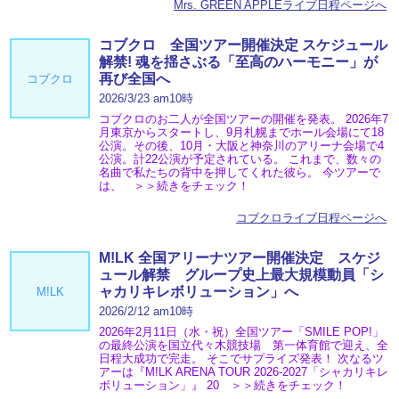
Mrs. GREEN APPLEライブ日程ページへ
コブクロ 全国ツアー開催決定 スケジュール
解禁! 魂を揺さぶる「至高のハーモニー」が
再び全国へ
コブクロ
2026/3/23 am10時
コブクロのお二人が全国ツアーの開催を発表。 2026年7
月東京からスタートし、9月札幌までホール会場にて18
公演。その後、10月・大阪と神奈川のアリーナ会場で4
公演。計22公演が予定されている。 これまで、数々の
名曲で私たちの背中を押してくれた彼ら。 今ツアーで
は、 ＞＞続きをチェック！
コブクロライブ日程ページへ
M!LK 全国アリーナツアー開催決定 スケジ
ュール解禁 グループ史上最大規模動員「シ
ャカリキレボリューション」へ
M!LK
2026/2/12 am10時
2026年2月11日（水・祝）全国ツアー「SMILE POP!」
の最終公演を国立代々木競技場 第一体育館で迎え、全
日程大成功で完走。 そこでサプライズ発表！ 次なるツ
アーは『M!LK ARENA TOUR 2026-2027「シャカリキレ
ボリューション」』 20 ＞＞続きをチェック！