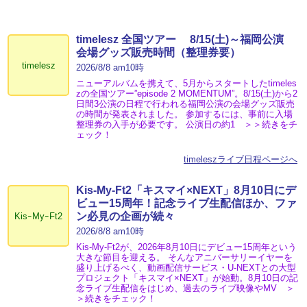
timelesz 全国ツアー 8/15(土)～福岡公演
会場グッズ販売時間（整理券要）
timelesz
2026/8/8 am10時
ニューアルバムを携えて、5月からスタートしたtimeles
zの全国ツアー”episode 2 MOMENTUM”。8/15(土)から2
日間3公演の日程で行われる福岡公演の会場グッズ販売
の時間が発表されました。 参加するには、事前に入場
整理券の入手が必要です。 公演日の約1 ＞＞続きをチ
ェック！
timeleszライブ日程ページへ
Kis-My-Ft2「キスマイ×NEXT」8月10日にデ
ビュー15周年！記念ライブ生配信ほか、ファ
ン必見の企画が続々
KisｰMyｰFt2
2026/8/8 am10時
Kis-My-Ft2が、2026年8月10日にデビュー15周年という
大きな節目を迎える。 そんなアニバーサリーイヤーを
盛り上げるべく、動画配信サービス・U-NEXTとの大型
プロジェクト「キスマイ×NEXT」が始動。8月10日の記
念ライブ生配信をはじめ、過去のライブ映像やMV ＞
＞続きをチェック！