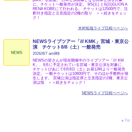
に、チケット一般発売が決定。 9/5(土) と6(日)GLION A
RENA KOBEにて行われる。 チケットは12500円で、注
釈付き指定と立見指定の2種の取り ＞＞続きをチェッ
ク！
木村拓哉ライブ日程ページへ
NEWSライブツアー「/// KMK」宮城・東京公
演 チケット8/8（土）一般発売
NEWS
2026/8/7 am9時
NEWSの皆さんが現在開催中のライブツアー「/// KM
K」、9月に予定されている宮城・東京公演を対象に、
チケットぴあにて8月8日（土）お昼12時より一般発売
決定。 一般チケットは10800円で、そのほか手数料が発
生します。 宮城公演は指定席と立見指定の2種、東京公
演は指 ＞＞続きをチェック！
NEWSライブ日程ページへ
▲Top