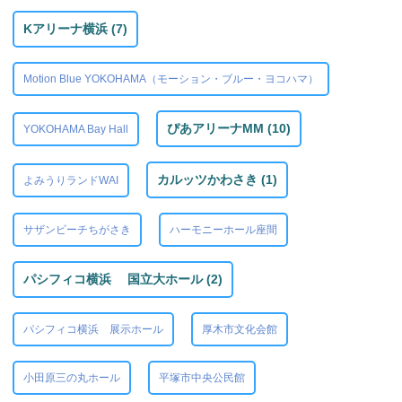
Kアリーナ横浜 (7)
Motion Blue YOKOHAMA（モーション・ブルー・ヨコハマ）
ぴあアリーナMM (10)
YOKOHAMA Bay Hall
カルッツかわさき (1)
よみうりランドWAI
サザンビーチちがさき
ハーモニーホール座間
パシフィコ横浜 国立大ホール (2)
パシフィコ横浜 展示ホール
厚木市文化会館
小田原三の丸ホール
平塚市中央公民館