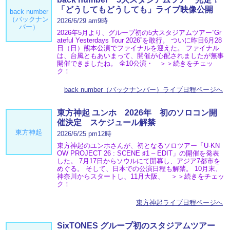
「どうしてもどうしても」ライブ映像公開
back number
（バックナン
2026/6/29 am9時
バー）
2026年5月より、グループ初の5大スタジアムツアー”Gr
ateful Yesterdays Tour 2026”を敢行。 ついに昨日6月28
日（日）熊本公演でファイナルを迎えた。 ファイナル
は、台風ともあいまって、開催が心配されましたが無事
開催できましたね。 全10公演・ ＞＞続きをチェッ
ク！
back number（バックナンバー）ライブ日程ページへ
東方神起 ユンホ 2026年 初のソロコン開
催決定 スケジュール解禁
東方神起
2026/6/25 pm12時
東方神起のユンホさんが、初となるソロツアー「U-KN
OW PROJECT 26 : SCENE ♯1 – EDIT」の開催を発表
した。 7月17日からソウルにて開幕し、アジア7都市を
めぐる。 そして、日本での公演日程も解禁。 10月末、
神奈川からスタートし、11月大阪、 ＞＞続きをチェッ
ク！
東方神起ライブ日程ページへ
SixTONES グループ初のスタジアムツアー