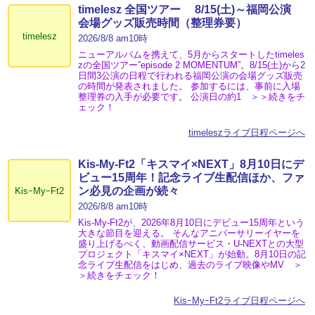
timelesz 全国ツアー 8/15(土)～福岡公演
会場グッズ販売時間（整理券要）
timelesz
2026/8/8 am10時
ニューアルバムを携えて、5月からスタートしたtimeles
zの全国ツアー”episode 2 MOMENTUM”。8/15(土)から2
日間3公演の日程で行われる福岡公演の会場グッズ販売
の時間が発表されました。 参加するには、事前に入場
整理券の入手が必要です。 公演日の約1 ＞＞続きをチ
ェック！
timeleszライブ日程ページへ
Kis-My-Ft2「キスマイ×NEXT」8月10日にデ
ビュー15周年！記念ライブ生配信ほか、ファ
ン必見の企画が続々
KisｰMyｰFt2
2026/8/8 am10時
Kis-My-Ft2が、2026年8月10日にデビュー15周年という
大きな節目を迎える。 そんなアニバーサリーイヤーを
盛り上げるべく、動画配信サービス・U-NEXTとの大型
プロジェクト「キスマイ×NEXT」が始動。8月10日の記
念ライブ生配信をはじめ、過去のライブ映像やMV ＞
＞続きをチェック！
KisｰMyｰFt2ライブ日程ページへ