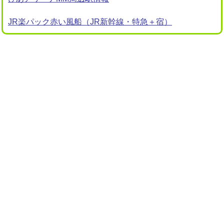
JR楽パック赤い風船（JR新幹線・特急＋宿）