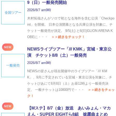
9（日）一般発売開始
2026/8/7 am9時
全国ツアー
木村拓哉さんがソロで初となる海外を含む公演「Checkpo
int」を開催。 日本公演開幕となる兵庫公演を対象に、チ
ケット一般発売が決定。 9/5(土) と6(日)GLION ARENA K
OBEに・・・
＞＞続きをチェック！
NEW
NEWSライブツアー「/// KMK」宮城・東京公
演 チケット8/8（土）一般発売
2026/8/7 am9時
一般発売
NEWSの皆さんが現在開催中のライブツアー「/// KM
K」、9月に予定されている宮城・東京公演を対象に、チ
ケットぴあにて8月8日（土）お昼12時より一般発売決
定。 一般チケットは10800円で・・・
＞＞続きをチェッ
ク！
NEW
【Mステ】8/7（金）放送 あいみょん・マカ
えん・SUPER EIGHTら8組 披露曲まとめ