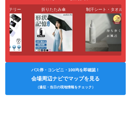
バッテリー
折りたたみ傘
制汗シート・タオル
バス停・コンビニ・100均を即確認！
会場周辺ナビでマップを見る
（遠征・当日の現地情報をチェック）