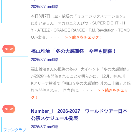
2026/8/7 am9時
本日8月7日（金）放送の「ミュージックステーション」
にあいみょん・マカロニえんぴつ・SUPER EIGHT・H
Y・ATEEZ・ORANGE RANGE・T.M.Revolution・TOMO
Oが出演。・・・
＞＞続きをチェック！
NEW
福山雅治 「冬の⼤感謝祭」今年も開催！
2026/8/7 am9時
福山雅治さんの恒例の冬の一大イベント「冬の⼤感謝祭」
が2026年も開催されることが明らかに。 12月、神奈川・
Kアリーナ横浜で「福山☆冬の大感謝祭 其の二十四」と銘
打ち開催される。 同内容は、・・・
＞＞続きをチェッ
ク！
NEW
Number_i 2026‐2027 ワールドツアー日本
公演スケジュール発表
2026/8/7 am9時
ファンクラブ