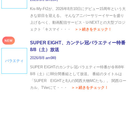
Kis-My-Ft2が、2026年8月10日にデビュー15周年という大
きな節目を迎える。 そんなアニバーサリーイヤーを盛り
上げるべく、動画配信サービス・U-NEXTとの大型プロジ
ェクト「キスマイ・・・
＞＞続きをチェック！
NEW
SUPER EIGHT、カンテレ冠バラエティー特番
8/8（土）放送
2026/8/8 am9時
バラエティ
SUPER EIGHTのカンテレ冠バラエティー特番が令和8年
8/8（土）に88分間番組として放送。 番組のタイトルは
「SUPER EIGHTと8人の関西大物MCたち」。 関西ロー
カル、TVerにて・・・
＞＞続きをチェック！