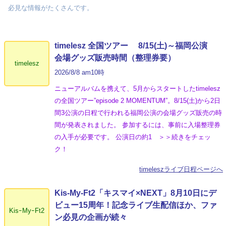
必見な情報がたくさんです。
timelesz 全国ツアー 8/15(土)～福岡公演
会場グッズ販売時間（整理券要）
timelesz
2026/8/8 am10時
ニューアルバムを携えて、5月からスタートしたtimelesz
の全国ツアー”episode 2 MOMENTUM”。8/15(土)から2日
間3公演の日程で行われる福岡公演の会場グッズ販売の時
間が発表されました。 参加するには、事前に入場整理券
の入手が必要です。 公演日の約1 ＞＞続きをチェッ
ク！
timeleszライブ日程ページへ
Kis-My-Ft2「キスマイ×NEXT」8月10日にデ
ビュー15周年！記念ライブ生配信ほか、ファ
KisｰMyｰFt2
ン必見の企画が続々