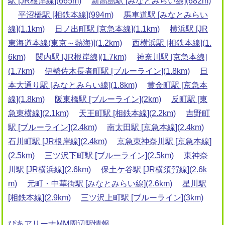
駅 [JR根岸線](665m)
新高島駅 [みなとみらい線](682m)
平沼橋駅 [相鉄本線](994m)
馬車道駅 [みなとみらい
線](1.1km)
日ノ出町駅 [京急本線](1.1km)
横浜駅 [JR
東海道本線(東京～熱海)](1.2km)
西横浜駅 [相鉄本線](1.
6km)
関内駅 [JR根岸線](1.7km)
神奈川駅 [京急本線]
(1.7km)
伊勢佐木長者町駅 [ブルーライン](1.8km)
日
本大通り駅 [みなとみらい線](1.8km)
黄金町駅 [京急本
線](1.8km)
阪東橋駅 [ブルーライン](2km)
反町駅 [東
急東横線](2.1km)
天王町駅 [相鉄本線](2.2km)
吉野町
駅 [ブルーライン](2.4km)
南太田駅 [京急本線](2.4km)
石川町駅 [JR根岸線](2.4km)
京急東神奈川駅 [京急本線]
(2.5km)
三ツ沢下町駅 [ブルーライン](2.5km)
東神奈
川駅 [JR横浜線](2.6km)
保土ケ谷駅 [JR横須賀線](2.6k
m)
元町・中華街駅 [みなとみらい線](2.6km)
星川駅
[相鉄本線](2.9km)
三ツ沢上町駅 [ブルーライン](3km)
ぴあアリーナMM周辺駅情報