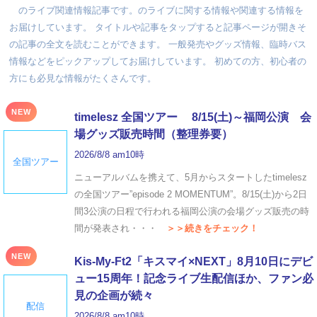
のライブ関連情報記事です。のライブに関する情報や関連する情報を
お届けしています。 タイトルや記事をタップすると記事ページが開きそ
の記事の全文を読むことができます。 一般発売やグッズ情報、臨時バス
情報などをピックアップしてお届けしています。 初めての方、初心者の
方にも必見な情報がたくさんです。
NEW
timelesz 全国ツアー 8/15(土)～福岡公演 会
場グッズ販売時間（整理券要）
2026/8/8 am10時
全国ツアー
ニューアルバムを携えて、5月からスタートしたtimelesz
の全国ツアー”episode 2 MOMENTUM”。8/15(土)から2日
間3公演の日程で行われる福岡公演の会場グッズ販売の時
間が発表され・・・
＞＞続きをチェック！
NEW
Kis-My-Ft2「キスマイ×NEXT」8月10日にデビ
ュー15周年！記念ライブ生配信ほか、ファン必
見の企画が続々
配信
2026/8/8 am10時