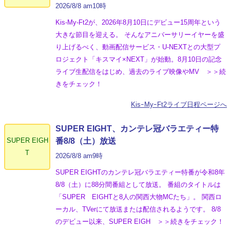
2026/8/8 am10時
Kis-My-Ft2が、2026年8月10日にデビュー15周年という
大きな節目を迎える。 そんなアニバーサリーイヤーを盛
り上げるべく、動画配信サービス・U-NEXTとの大型プ
ロジェクト「キスマイ×NEXT」が始動。8月10日の記念
ライブ生配信をはじめ、過去のライブ映像やMV ＞＞続
きをチェック！
KisｰMyｰFt2ライブ日程ページへ
SUPER EIGHT、カンテレ冠バラエティー特
SUPER EIGH
番8/8（土）放送
T
2026/8/8 am9時
SUPER EIGHTのカンテレ冠バラエティー特番が令和8年
8/8（土）に88分間番組として放送。 番組のタイトルは
「SUPER EIGHTと8人の関西大物MCたち」。 関西ロ
ーカル、TVerにて放送または配信されるようです。 8/8
のデビュー以来、SUPER EIGH ＞＞続きをチェック！