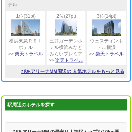
テル
1
2
3
位(31pt)
位(27pt)
位(14pt)
横浜東急ＲＥＩ
三井ガーデンホ
ウェスティンホ
ホテル
テル横浜みなと
テル横浜
>>
楽天トラベル
みらいプレミア
>>
楽天トラベル
>>
楽天トラベル
ぴあアリーナMM周辺の 人気ホテルをもっと見る
駅周辺のホテルを探す
ぴあアリーナMM の最寄り人気駅トップ3 (10km圏