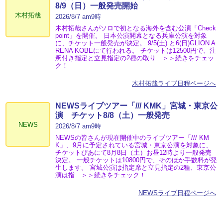
8/9（日）一般発売開始
木村拓哉
2026/8/7 am9時
木村拓哉さんがソロで初となる海外を含む公演「Check
point」を開催。 日本公演開幕となる兵庫公演を対象
に、チケット一般発売が決定。 9/5(土) と6(日)GLION A
RENA KOBEにて行われる。 チケットは12500円で、注
釈付き指定と立見指定の2種の取り ＞＞続きをチェッ
ク！
木村拓哉ライブ日程ページへ
NEWSライブツアー「/// KMK」宮城・東京公
演 チケット8/8（土）一般発売
NEWS
2026/8/7 am9時
NEWSの皆さんが現在開催中のライブツアー「/// KM
K」、9月に予定されている宮城・東京公演を対象に、
チケットぴあにて8月8日（土）お昼12時より一般発売
決定。 一般チケットは10800円で、そのほか手数料が発
生します。 宮城公演は指定席と立見指定の2種、東京公
演は指 ＞＞続きをチェック！
NEWSライブ日程ページへ