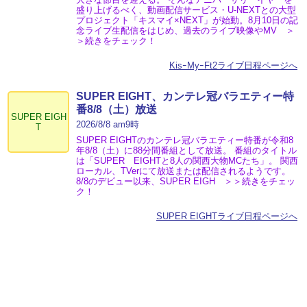
盛り上げるべく、動画配信サービス・U-NEXTとの大型
プロジェクト「キスマイ×NEXT」が始動。8月10日の記
念ライブ生配信をはじめ、過去のライブ映像やMV ＞
＞続きをチェック！
KisｰMyｰFt2ライブ日程ページへ
SUPER EIGHT、カンテレ冠バラエティー特
番8/8（土）放送
SUPER EIGH
2026/8/8 am9時
T
SUPER EIGHTのカンテレ冠バラエティー特番が令和8
年8/8（土）に88分間番組として放送。 番組のタイトル
は「SUPER EIGHTと8人の関西大物MCたち」。 関西
ローカル、TVerにて放送または配信されるようです。
8/8のデビュー以来、SUPER EIGH ＞＞続きをチェッ
ク！
SUPER EIGHTライブ日程ページへ