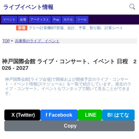
ライブイベント情報
イベント
会場
アーティスト
Pup
ホテル
ツール
新着
フリー計算機8/7登場、合計、予算、割り勘、計算シート
TOP
>
兵庫県のライブ、イベント
神戸国際会館 ライブ・コンサート、イベント 日程 2
026 - 2027
神戸国際会館[ライブ会場]で開催および開催予定のライブ・コンサー
ト・イベント情報(スケジュール）を一覧で紹介しています。過去のラ
イブ・コンサート。イベントもワンタップで開いて見ることができま
す。
X (Twitter)
f
Facebook
LINE
B!
はてな
Copy