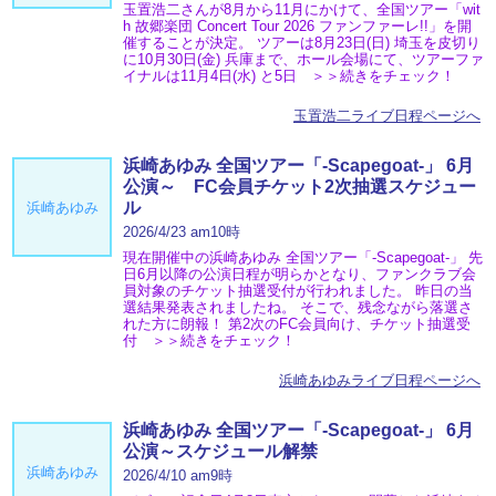
玉置浩二さんが8月から11月にかけて、全国ツアー「wit
h 故郷楽団 Concert Tour 2026 ファンファーレ!!」を開
催することが決定。 ツアーは8月23日(日) 埼玉を皮切り
に10月30日(金) 兵庫まで、ホール会場にて、ツアーファ
イナルは11月4日(水) と5日 ＞＞続きをチェック！
玉置浩二ライブ日程ページへ
浜崎あゆみ 全国ツアー「-Scapegoat-」 6月
公演～ FC会員チケット2次抽選スケジュー
ル
浜崎あゆみ
2026/4/23 am10時
現在開催中の浜崎あゆみ 全国ツアー「-Scapegoat-」 先
日6月以降の公演日程が明らかとなり、ファンクラブ会
員対象のチケット抽選受付が行われました。 昨日の当
選結果発表されましたね。 そこで、残念ながら落選さ
れた方に朗報！ 第2次のFC会員向け、チケット抽選受
付 ＞＞続きをチェック！
浜崎あゆみライブ日程ページへ
浜崎あゆみ 全国ツアー「-Scapegoat-」 6月
公演～スケジュール解禁
浜崎あゆみ
2026/4/10 am9時