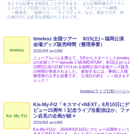
るとその記事を全部読むことができます。 また記事関連のアーティ
ストのライブ日程にもリンクしています。 「スケジュール解禁」
「一般発売」「臨時バス」「ライブグッズ」など、初めての方、初
心者の方にも必見な情報がたくさんです。
timelesz 全国ツアー 8/15(土)～福岡公演
会場グッズ販売時間（整理券要）
timelesz
2026/8/8 am10時
ニューアルバムを携えて、5月からスタートしたtimeles
zの全国ツアー”episode 2 MOMENTUM”。8/15(土)から2
日間3公演の日程で行われる福岡公演の会場グッズ販売
の時間が発表されました。 参加するには、事前に入場
整理券の入手が必要です。 公演日の約1 ＞＞続きをチ
ェック！
timeleszライブ日程ページへ
Kis-My-Ft2「キスマイ×NEXT」8月10日にデ
ビュー15周年！記念ライブ生配信ほか、ファ
ン必見の企画が続々
KisｰMyｰFt2
2026/8/8 am10時
Kis-My-Ft2が、2026年8月10日にデビュー15周年という
大きな節目を迎える。 そんなアニバーサリーイヤーを