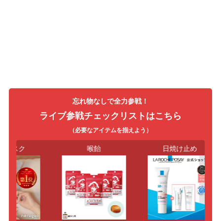
忘れ物なしで全力参戦！
ライブ参戦チェックリストはこちら
（必要なアイテムを揃えよう）
マスク
喉飴
日焼け止め