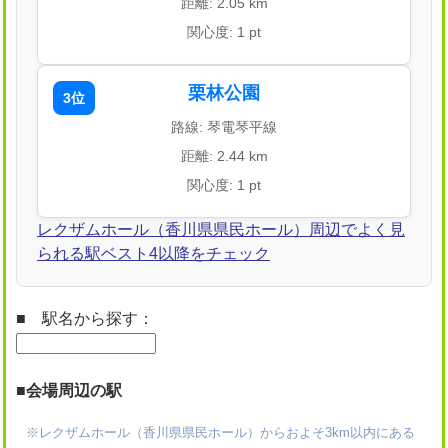
距離: 2.05 km
関心度: 1 pt
栗林公園
3位
路線: 琴電琴平線
距離: 2.44 km
関心度: 1 pt
レクザムホール（香川県県民ホール）周辺でよく見
られる駅ベスト4以降をチェック
■ 駅名から探す：
■会場周辺の駅
※レクザムホール（香川県県民ホール）からおよそ3km以内にある