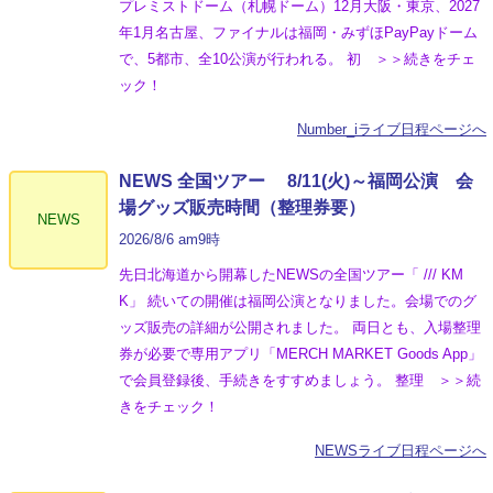
プレミストドーム（札幌ドーム）12月大阪・東京、2027
年1月名古屋、ファイナルは福岡・みずほPayPayドーム
で、5都市、全10公演が行われる。 初 ＞＞続きをチェ
ック！
Number_iライブ日程ページへ
NEWS 全国ツアー 8/11(火)～福岡公演 会
場グッズ販売時間（整理券要）
NEWS
2026/8/6 am9時
先日北海道から開幕したNEWSの全国ツアー「 /// KM
K」 続いての開催は福岡公演となりました。会場でのグ
ッズ販売の詳細が公開されました。 両日とも、入場整理
券が必要で専用アプリ「MERCH MARKET Goods App」
で会員登録後、手続きをすすめましょう。 整理 ＞＞続
きをチェック！
NEWSライブ日程ページへ