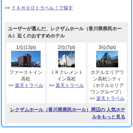
>>
ＹＡＨＯＯトラベル！で探す
ユーザーが選んだ、レクザムホール（香川県県民ホー
ル）近くのおすすめホテル
1
2
3
位(13pt)
位(7pt)
位(5pt)
ファーストイン
ＪＲクレメント
ホテルエリアワ
高松
イン高松
ン高松シティ
>>
楽天トラベル
>>
楽天トラベル
（ホテルエリア
ワングループ）
>>
楽天トラベル
レクザムホール（香川県県民ホール）周辺の 人気ホテ
ルをもっと見る