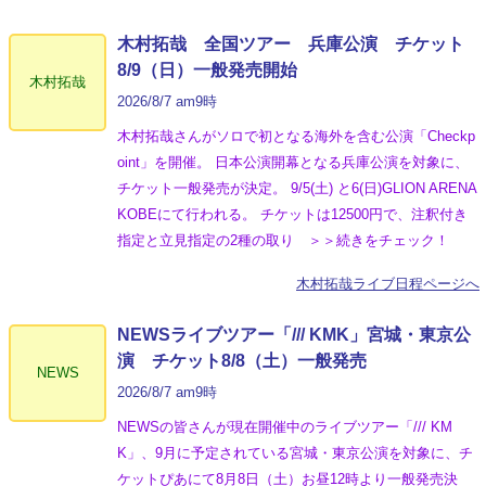
木村拓哉 全国ツアー 兵庫公演 チケット
8/9（日）一般発売開始
木村拓哉
2026/8/7 am9時
木村拓哉さんがソロで初となる海外を含む公演「Checkp
oint」を開催。 日本公演開幕となる兵庫公演を対象に、
チケット一般発売が決定。 9/5(土) と6(日)GLION ARENA
KOBEにて行われる。 チケットは12500円で、注釈付き
指定と立見指定の2種の取り ＞＞続きをチェック！
木村拓哉ライブ日程ページへ
NEWSライブツアー「/// KMK」宮城・東京公
演 チケット8/8（土）一般発売
NEWS
2026/8/7 am9時
NEWSの皆さんが現在開催中のライブツアー「/// KM
K」、9月に予定されている宮城・東京公演を対象に、チ
ケットぴあにて8月8日（土）お昼12時より一般発売決