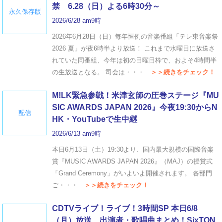
禁 6.28（日）よる6時30分～
永久保存版
2026/6/28 am9時
2026年6月28日（日）毎年恒例の音楽番組「テレ東音楽祭
2026 夏」が夜6時半より放送！ これまで水曜日に放送さ
れていた同番組、今年は初の日曜日枠で、およそ4時間半
の生放送となる。 司会は・・・
＞＞続きをチェック！
M!LK緊急参戦！米津玄師の圧巻ステージ『MU
SIC AWARDS JAPAN 2026』今夜19:30からN
配信
HK・YouTubeで生中継
2026/6/13 am9時
本日6月13日（土）19:30より、国内最大規模の国際音楽
賞『MUSIC AWARDS JAPAN 2026』（MAJ）の授賞式
「Grand Ceremony」がいよいよ開催されます。 各部門
ご・・・
＞＞続きをチェック！
CDTVライブ！ライブ！3時間SP 本日6/8
（月）放送 出演者・歌唱曲まとめ！SixTON