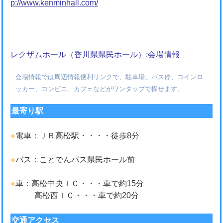
p://www.kenminhall.com/
レクザムホール（香川県県民ホール）:会場情報
会場情報では周辺情報便利リンクで、駐車場、バス停、コインロ
ッカー、コンビニ、カフェなどがワンタップで探せます。
最寄り駅
●
電車：ＪＲ高松駅・・・・徒歩8分
●
バス：ことでんバス県民ホール前
●
車：高松中央ＩＣ・・・車で約15分
高松西ＩＣ・・・車で約20分
交通アクセス