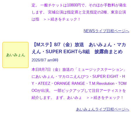
定。 一般チケットは10800円で、そのほか手数料が発生
します。 宮城公演は指定席と立見指定の2種、東京公演
は指 ＞＞続きをチェック！
NEWSライブ日程ページへ
【Mステ】8/7（金）放送 あいみょん・マカ
えん・SUPER EIGHTら8組 披露曲まとめ
あいみょん
2026/8/7 am9時
本日8月7日（金）放送の「ミュージックステーション」
にあいみょん・マカロニえんぴつ・SUPER EIGHT・H
Y・ATEEZ・ORANGE RANGE・T.M.Revolution・TOM
OOが出演。 一部ピックアップして注目アーティストを
紹介します。 まず、あいみょ ＞＞続きをチェック！
あいみょんライブ日程ページへ