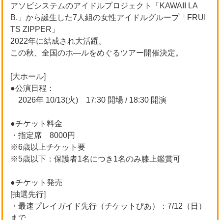
アソビシステムのアイドルプロジェクト「KAWAII LA
B.」から誕生した7人組の女性アイドルグループ「FRUI
TS ZIPPER」
2022年に結成され大活躍。
この秋、全国のホ―ルをめぐるツアー開催決定。
[大ホール]
●公演日程：
2026年 10/13(火) 17:30 開場 / 18:30 開演
●チケット料金
・指定席 8000円
※6歳以上チケット要
※5歳以下：保護者1名につき1名のみ膝上鑑賞可
●チケット発売
[抽選先行]
・最速プレイガイド先行（チケットぴあ）：7/12（日）
まで