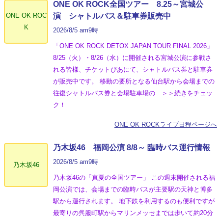
ONE OK ROCK全国ツアー 8.25～宮城公
ONE OK ROC
演 シャトルバス＆駐車券販売中
K
2026/8/5 am9時
「ONE OK ROCK DETOX JAPAN TOUR FINAL 2026」
8/25（火）・8/26（水）に開催される宮城公演に参戦さ
れる皆様、チケットぴあにて、シャトルバス券と駐車券
が販売中です。 移動の要所となる仙台駅から会場までの
往復シャトルバス券と会場駐車場の ＞＞続きをチェッ
ク！
ONE OK ROCKライブ日程ページへ
乃木坂46 福岡公演 8/8～ 臨時バス運行情報
2026/8/5 am9時
乃木坂46
乃木坂46の「真夏の全国ツアー」 この週末開催される福
岡公演では、会場までの臨時バスが主要駅の天神と博多
駅から運行されます。 地下鉄を利用するのも便利ですが
最寄りの呉服町駅からマリンメッセまでは歩いて約20分