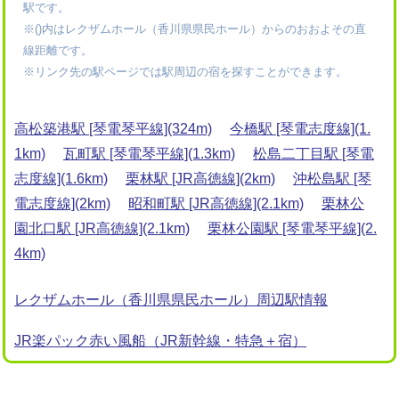
駅です。
※()内はレクザムホール（香川県県民ホール）からのおおよその直
線距離です。
※リンク先の駅ページでは駅周辺の宿を探すことができます。
高松築港駅 [琴電琴平線](324m)
今橋駅 [琴電志度線](1.
1km)
瓦町駅 [琴電琴平線](1.3km)
松島二丁目駅 [琴電
志度線](1.6km)
栗林駅 [JR高徳線](2km)
沖松島駅 [琴
電志度線](2km)
昭和町駅 [JR高徳線](2.1km)
栗林公
園北口駅 [JR高徳線](2.1km)
栗林公園駅 [琴電琴平線](2.
4km)
レクザムホール（香川県県民ホール）周辺駅情報
JR楽パック赤い風船（JR新幹線・特急＋宿）