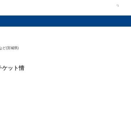
など(宮城県)
 チケット情