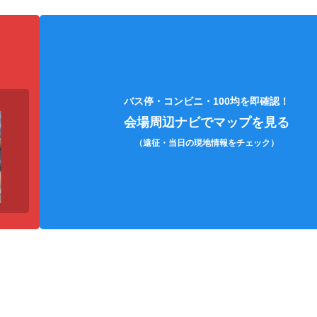
スマートフォン
メインバッグ（リュック等）
バス停・コンビニ・100均を即確認！
会場周辺ナビでマップを見る
（遠征・当日の現地情報をチェック）