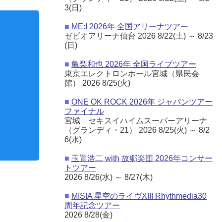
3(日)
■
ME:I 2026年 全国アリーナツアー
ゼビオアリーナ仙台 2026 8/22(土) ～ 8/23
(日)
■
亀梨和也 2026年 全国ライブツアー
耳栓
双眼鏡ストラップ
東京エレクトロンホール宮城（県民会
館） 2026 8/25(火)
■
ONE OK ROCK 2026年 ジャパンツアー
ファイナル
宮城 セキスイハイムスーパーアリーナ
（グランディ・21） 2026 8/25(火) ～ 8/2
6(水)
■
玉置浩二 with 故郷楽団 2026年コンサー
トツアー
2026 8/26(水) ～ 8/27(木)
■
MISIA 星空のライヴXIII Rhythmedia30
周年記念ツアー
2026 8/28(金)