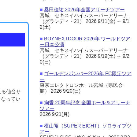
■
桑田佳祐 2026年全国アリーナツアー
宮城 セキスイハイムスーパーアリーナ
（グランディ・21） 2026 9/11(金) ～ 9/1
2(土)
■
BOYNEXTDOOR 2026年 ワールドツア
ー日本公演
宮城 セキスイハイムスーパーアリーナ
（グランディ・21） 2026 9/19(土) ～ 9/2
0(日)
■
ゴールデンボンバー2026年 FC限定ツア
ー
東京エレクトロンホール宮城（県民会
館） 2026 9/20(日)
まれる仙台サ
くなってい
■
絢香 20周年記念 全国ホール＆アリーナ
ツアー
2026 9/21(月)
■
横山裕（SUPER EIGHT）ソロライブツ
アー