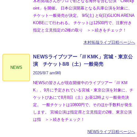
木村拓哉さんがソロで初となる海外を含む公演「Checkp
oint」を開催。 日本公演開幕となる兵庫公演を対象に、
チケット一般発売が決定。 9/5(土) と6(日)GLION ARENA
KOBEにて行われる。 チケットは12500円で、注釈付き
指定と立見指定の2種の取り ＞＞続きをチェック！
木村拓哉ライブ日程ページへ
NEWSライブツアー「/// KMK」宮城・東京公
演 チケット8/8（土）一般発売
NEWS
2026/8/7 am9時
NEWSの皆さんが現在開催中のライブツアー「/// KM
K」、9月に予定されている宮城・東京公演を対象に、チ
ケットぴあにて8月8日（土）お昼12時より一般発売決
定。 一般チケットは10800円で、そのほか手数料が発生
します。 宮城公演は指定席と立見指定の2種、東京公演
は指 ＞＞続きをチェック！
NEWSライブ日程ページへ