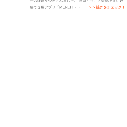
売の詳細が公開されました。 両日とも、入場整理券が必
要で専用アプリ「MERCH ・・・
＞＞続きをチェック！