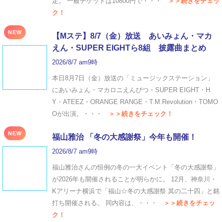
定。 一般チケットは10800円で・・・
＞＞続きをチェッ
ク！
NEW
【Mステ】8/7（金）放送 あいみょん・マカ
えん・SUPER EIGHTら8組 披露曲まとめ
2026/8/7 am9時
本日8月7日（金）放送の「ミュージックステーション」
にあいみょん・マカロニえんぴつ・SUPER EIGHT・H
Y・ATEEZ・ORANGE RANGE・T.M.Revolution・TOMO
Oが出演。・・・
＞＞続きをチェック！
NEW
福山雅治 「冬の⼤感謝祭」今年も開催！
2026/8/7 am9時
福山雅治さんの恒例の冬の一大イベント「冬の⼤感謝祭」
が2026年も開催されることが明らかに。 12月、神奈川・
Kアリーナ横浜で「福山☆冬の大感謝祭 其の二十四」と銘
打ち開催される。 同内容は、・・・
＞＞続きをチェッ
ク！