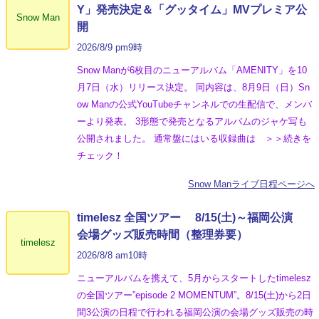
Y」発売決定＆「グッタイム」MVプレミア公
Snow Man
開
2026/8/9 pm9時
Snow Manが6枚目のニューアルバム「AMENITY」を10
月7日（水）リリース決定。 同内容は、8月9日（日）Sn
ow Manの公式YouTubeチャンネルでの生配信で、メンバ
ーより発表。 3形態で発売となるアルバムのジャケ写も
公開されました。 通常盤にはいる収録曲は ＞＞続きを
チェック！
Snow Manライブ日程ページへ
timelesz 全国ツアー 8/15(土)～福岡公演
会場グッズ販売時間（整理券要）
timelesz
2026/8/8 am10時
ニューアルバムを携えて、5月からスタートしたtimelesz
の全国ツアー”episode 2 MOMENTUM”。8/15(土)から2日
間3公演の日程で行われる福岡公演の会場グッズ販売の時