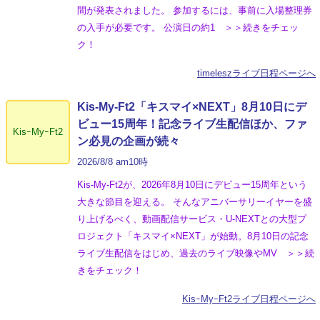
間が発表されました。 参加するには、事前に入場整理券
の入手が必要です。 公演日の約1 ＞＞続きをチェッ
ク！
timeleszライブ日程ページへ
Kis-My-Ft2「キスマイ×NEXT」8月10日にデ
ビュー15周年！記念ライブ生配信ほか、ファ
KisｰMyｰFt2
ン必見の企画が続々
2026/8/8 am10時
Kis-My-Ft2が、2026年8月10日にデビュー15周年という
大きな節目を迎える。 そんなアニバーサリーイヤーを盛
り上げるべく、動画配信サービス・U-NEXTとの大型プ
ロジェクト「キスマイ×NEXT」が始動。8月10日の記念
ライブ生配信をはじめ、過去のライブ映像やMV ＞＞続
きをチェック！
KisｰMyｰFt2ライブ日程ページへ