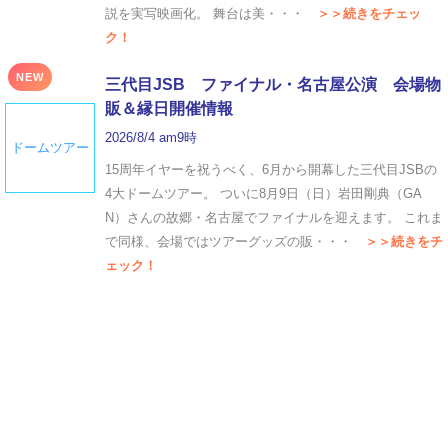
説を実写映画化。 舞台は美・・・
＞＞続きをチェッ
ク！
NEW
三代目JSB ファイナル・名古屋公演 会場物
販＆縁日開催情報
2026/8/4 am9時
ドームツアー
15周年イヤーを祝うべく、6月から開幕した三代目JSBの
4大ドームツアー。 ついに8月9日（日）岩田剛典（GA
N）さんの故郷・名古屋でファイナルを迎えます。 これま
で同様、会場ではツアーグッズの販・・・
＞＞続きをチ
ェック！