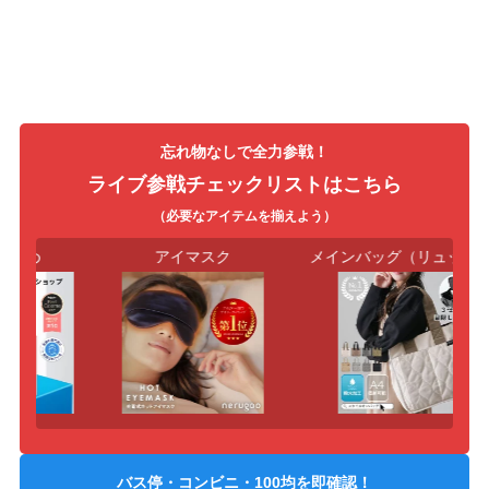
忘れ物なしで全力参戦！
ライブ参戦チェックリストはこちら
（必要なアイテムを揃えよう）
止め
アイマスク
メインバッグ（リュック等
バス停・コンビニ・100均を即確認！