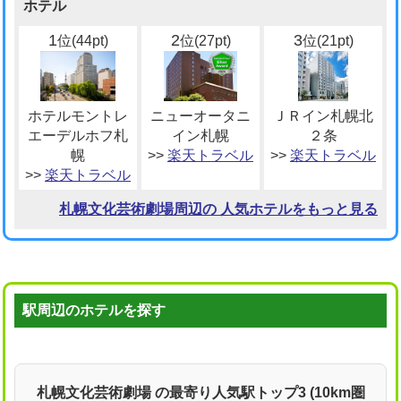
ホテル
1
2
3
位(44pt)
位(27pt)
位(21pt)
ホテルモントレ
ニューオータニ
ＪＲイン札幌北
エーデルホフ札
イン札幌
２条
幌
>>
楽天トラベル
>>
楽天トラベル
>>
楽天トラベル
札幌文化芸術劇場周辺の 人気ホテルをもっと見る
駅周辺のホテルを探す
札幌文化芸術劇場 の最寄り人気駅トップ3 (10km圏