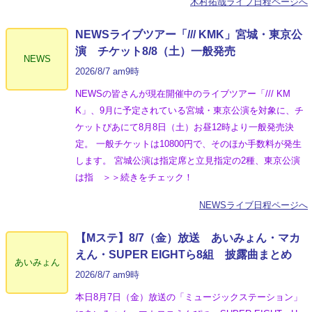
木村拓哉ライブ日程ページへ
NEWSライブツアー「/// KMK」宮城・東京公
演 チケット8/8（土）一般発売
NEWS
2026/8/7 am9時
NEWSの皆さんが現在開催中のライブツアー「/// KM
K」、9月に予定されている宮城・東京公演を対象に、チ
ケットぴあにて8月8日（土）お昼12時より一般発売決
定。 一般チケットは10800円で、そのほか手数料が発生
します。 宮城公演は指定席と立見指定の2種、東京公演
は指 ＞＞続きをチェック！
NEWSライブ日程ページへ
【Mステ】8/7（金）放送 あいみょん・マカ
えん・SUPER EIGHTら8組 披露曲まとめ
あいみょん
2026/8/7 am9時
本日8月7日（金）放送の「ミュージックステーション」