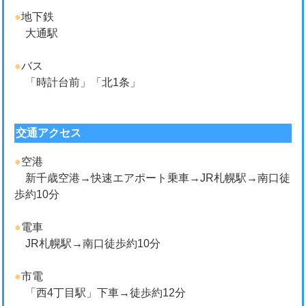
●
地下鉄
大通駅
●
バス
「時計台前」「北1条」
交通アクセス
●
空港
新千歳空港→快速エアポート乗車→JR札幌駅→南口徒
歩約10分
●
電車
JR札幌駅→南口徒歩約10分
●
市電
「西4丁目駅」下車→徒歩約12分