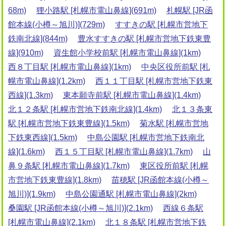
68m)
狸小路駅 [札幌市電山鼻線](691m)
札幌駅 [JR函
館本線(小樽～旭川)](729m)
すすきの駅 [札幌市営地下
鉄南北線](844m)
豊水すすきの駅 [札幌市営地下鉄東豊
線](910m)
資生館小学校前駅 [札幌市電山鼻線](1km)
西８丁目駅 [札幌市電山鼻線](1km)
中央区役所前駅 [札
幌市電山鼻線](1.2km)
西１１丁目駅 [札幌市営地下鉄東
西線](1.3km)
東本願寺前駅 [札幌市電山鼻線](1.4km)
北１２条駅 [札幌市営地下鉄南北線](1.4km)
北１３条東
駅 [札幌市営地下鉄東豊線](1.5km)
菊水駅 [札幌市営地
下鉄東西線](1.5km)
中島公園駅 [札幌市営地下鉄南北
線](1.6km)
西１５丁目駅 [札幌市電山鼻線](1.7km)
山
鼻９条駅 [札幌市電山鼻線](1.7km)
東区役所前駅 [札幌
市営地下鉄東豊線](1.8km)
苗穂駅 [JR函館本線(小樽～
旭川)](1.9km)
中島公園通駅 [札幌市電山鼻線](2km)
桑園駅 [JR函館本線(小樽～旭川)](2.1km)
西線６条駅
[札幌市電山鼻線](2.1km)
北１８条駅 [札幌市営地下鉄