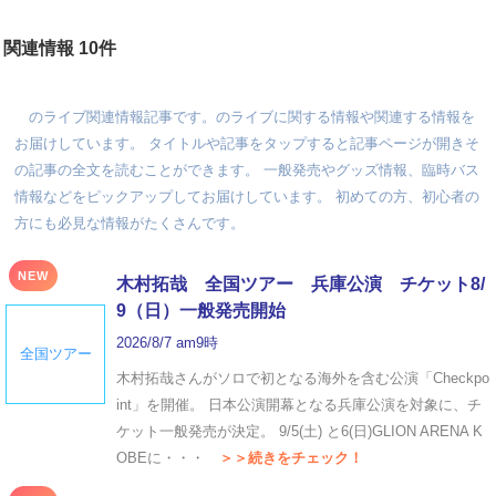
関連情報 10件
のライブ関連情報記事です。のライブに関する情報や関連する情報を
お届けしています。 タイトルや記事をタップすると記事ページが開きそ
の記事の全文を読むことができます。 一般発売やグッズ情報、臨時バス
情報などをピックアップしてお届けしています。 初めての方、初心者の
方にも必見な情報がたくさんです。
NEW
木村拓哉 全国ツアー 兵庫公演 チケット8/
9（日）一般発売開始
2026/8/7 am9時
全国ツアー
木村拓哉さんがソロで初となる海外を含む公演「Checkpo
int」を開催。 日本公演開幕となる兵庫公演を対象に、チ
ケット一般発売が決定。 9/5(土) と6(日)GLION ARENA K
OBEに・・・
＞＞続きをチェック！