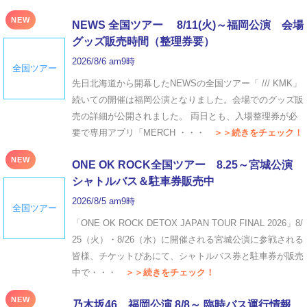
NEW
NEWS 全国ツアー 8/11(火)～福岡公演 会場
グッズ販売時間（整理券要）
2026/8/6 am9時
全国ツアー
先日北海道から開幕したNEWSの全国ツアー「 /// KMK」
続いての開催は福岡公演となりました。会場でのグッズ販
売の詳細が公開されました。 両日とも、入場整理券が必
要で専用アプリ「MERCH ・・・
＞＞続きをチェック！
NEW
ONE OK ROCK全国ツアー 8.25～宮城公演
シャトルバス＆駐車券販売中
2026/8/5 am9時
全国ツアー
「ONE OK ROCK DETOX JAPAN TOUR FINAL 2026」8/
25（火）・8/26（水）に開催される宮城公演に参戦される
皆様、チケットぴあにて、シャトルバス券と駐車券が販売
中で・・・
＞＞続きをチェック！
NEW
乃木坂46 福岡公演 8/8～ 臨時バス運行情報