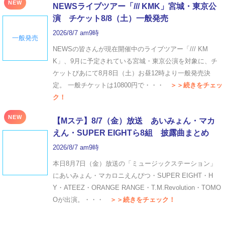
NEW
NEWSライブツアー「/// KMK」宮城・東京公
演 チケット8/8（土）一般発売
2026/8/7 am9時
一般発売
NEWSの皆さんが現在開催中のライブツアー「/// KM
K」、9月に予定されている宮城・東京公演を対象に、チ
ケットぴあにて8月8日（土）お昼12時より一般発売決
定。 一般チケットは10800円で・・・
＞＞続きをチェッ
ク！
NEW
【Mステ】8/7（金）放送 あいみょん・マカ
えん・SUPER EIGHTら8組 披露曲まとめ
2026/8/7 am9時
本日8月7日（金）放送の「ミュージックステーション」
にあいみょん・マカロニえんぴつ・SUPER EIGHT・H
Y・ATEEZ・ORANGE RANGE・T.M.Revolution・TOMO
Oが出演。・・・
＞＞続きをチェック！