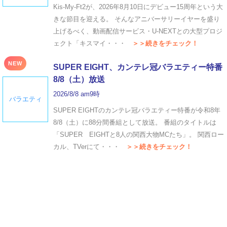
Kis-My-Ft2が、2026年8月10日にデビュー15周年という大
きな節目を迎える。 そんなアニバーサリーイヤーを盛り
上げるべく、動画配信サービス・U-NEXTとの大型プロジ
ェクト「キスマイ・・・
＞＞続きをチェック！
NEW
SUPER EIGHT、カンテレ冠バラエティー特番
8/8（土）放送
2026/8/8 am9時
バラエティ
SUPER EIGHTのカンテレ冠バラエティー特番が令和8年
8/8（土）に88分間番組として放送。 番組のタイトルは
「SUPER EIGHTと8人の関西大物MCたち」。 関西ロー
カル、TVerにて・・・
＞＞続きをチェック！