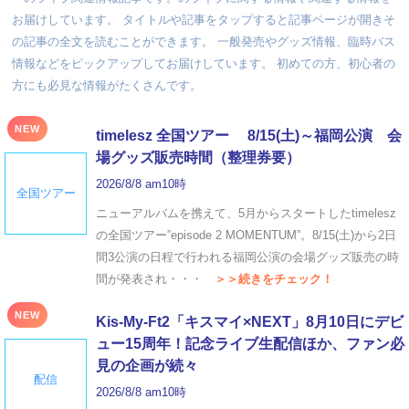
お届けしています。 タイトルや記事をタップすると記事ページが開きそ
の記事の全文を読むことができます。 一般発売やグッズ情報、臨時バス
情報などをピックアップしてお届けしています。 初めての方、初心者の
方にも必見な情報がたくさんです。
NEW
timelesz 全国ツアー 8/15(土)～福岡公演 会
場グッズ販売時間（整理券要）
2026/8/8 am10時
全国ツアー
ニューアルバムを携えて、5月からスタートしたtimelesz
の全国ツアー”episode 2 MOMENTUM”。8/15(土)から2日
間3公演の日程で行われる福岡公演の会場グッズ販売の時
間が発表され・・・
＞＞続きをチェック！
NEW
Kis-My-Ft2「キスマイ×NEXT」8月10日にデビ
ュー15周年！記念ライブ生配信ほか、ファン必
見の企画が続々
配信
2026/8/8 am10時