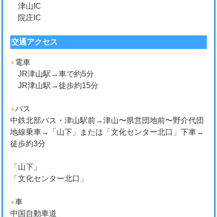
津山IC
院庄IC
交通アクセス
●
電車
JR津山駅→車で約5分
JR津山駅→徒歩約15分
●
バス
中鉄北部バス・津山駅前→津山〜県営団地前〜野介代団
地線乗車→「山下」または「文化センター北口」下車→
徒歩約3分
「山下」
「文化センター北口」
●
車
中国自動車道