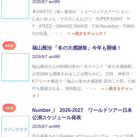
2026/8/7 am9時
本日8月7日（金）放送の「ミュージックステーション」
にあいみょん・マカロニえんぴつ・SUPER EIGHT・H
Y・ATEEZ・ORANGE RANGE・T.M.Revolution・TOMO
Oが出演。・・・
＞＞続きをチェック！
NEW
福山雅治 「冬の⼤感謝祭」今年も開催！
2026/8/7 am9時
福山雅治さんの恒例の冬の一大イベント「冬の⼤感謝祭」
が2026年も開催されることが明らかに。 12月、神奈川・
Kアリーナ横浜で「福山☆冬の大感謝祭 其の二十四」と銘
打ち開催される。 同内容は、・・・
＞＞続きをチェッ
ク！
NEW
Number_i 2026‐2027 ワールドツアー日本
公演スケジュール発表
2026/8/7 am9時
ファンクラブ
先日発表されたNumber_iのワールドツアー。 ついに日本