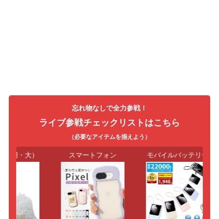
忘れ物なしで全力参戦！
ライブ参戦チェックリストはこちら
（必要なアイテムを揃えよう）
透明・大）
スマートフォン
モバイルバッテリー