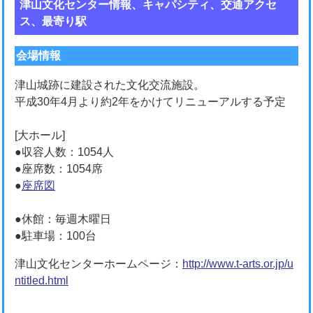
津山文化センター情報、キャパシティ、交通アクセ
ス、最寄り駅
会場情報
津山城跡に建設された文化交流施設。
平成30年4月より約2年をかけてリニューアルする予定
[大ホール]
●収容人数：1054人
●座席数：1054席
●
座席図
●休館：毎週木曜日
●駐車場：100台
津山文化センターホームページ：
http://www.t-arts.or.jp/u
ntitled.html