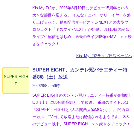
Kis-My-Ft2が、2026年8月10日にデビュー15周年という
大きな節目を迎える。 そんなアニバーサリーイヤーを盛
り上げるべく、動画配信サービス・U-NEXTとの大型プ
ロジェクト「キスマイ×NEXT」が始動。8月10日の記念
ライブ生配信をはじめ、過去のライブ映像やMV ＞＞続
きをチェック！
KisｰMyｰFt2ライブ日程ページへ
SUPER EIGHT、カンテレ冠バラエティー特
SUPER EIGH
番8/8（土）放送
T
2026/8/8 am9時
SUPER EIGHTのカンテレ冠バラエティー特番が令和8年
8/8（土）に88分間番組として放送。 番組のタイトルは
「SUPER EIGHTと8人の関西大物MCたち」。 関西ロ
ーカル、TVerにて放送または配信されるようです。 8/8
のデビュー以来、SUPER EIGH ＞＞続きをチェック！