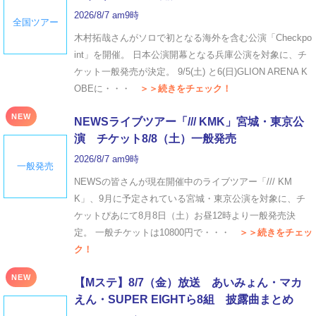
2026/8/7 am9時
全国ツアー
木村拓哉さんがソロで初となる海外を含む公演「Checkpo
int」を開催。 日本公演開幕となる兵庫公演を対象に、チ
ケット一般発売が決定。 9/5(土) と6(日)GLION ARENA K
OBEに・・・
＞＞続きをチェック！
NEW
NEWSライブツアー「/// KMK」宮城・東京公
演 チケット8/8（土）一般発売
2026/8/7 am9時
一般発売
NEWSの皆さんが現在開催中のライブツアー「/// KM
K」、9月に予定されている宮城・東京公演を対象に、チ
ケットぴあにて8月8日（土）お昼12時より一般発売決
定。 一般チケットは10800円で・・・
＞＞続きをチェッ
ク！
NEW
【Mステ】8/7（金）放送 あいみょん・マカ
えん・SUPER EIGHTら8組 披露曲まとめ