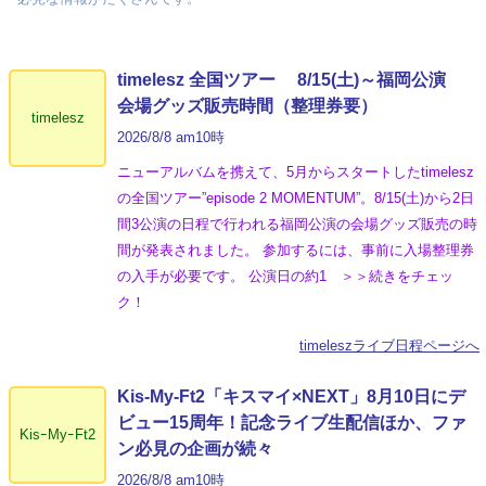
timelesz 全国ツアー 8/15(土)～福岡公演
会場グッズ販売時間（整理券要）
timelesz
2026/8/8 am10時
ニューアルバムを携えて、5月からスタートしたtimelesz
の全国ツアー”episode 2 MOMENTUM”。8/15(土)から2日
間3公演の日程で行われる福岡公演の会場グッズ販売の時
間が発表されました。 参加するには、事前に入場整理券
の入手が必要です。 公演日の約1 ＞＞続きをチェッ
ク！
timeleszライブ日程ページへ
Kis-My-Ft2「キスマイ×NEXT」8月10日にデ
ビュー15周年！記念ライブ生配信ほか、ファ
KisｰMyｰFt2
ン必見の企画が続々
2026/8/8 am10時